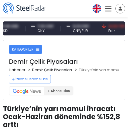
1 USD
7,10 CNY
0,13 CNY
41,53 TRY
CNY
CNY/EUR
Faiz
KATEGORİLER
Demir Çelik Piyasaları
Haberler
Demir Çelik Piyasaları
Türkiye’nin yarı mamul ih
İzleme Listeme Ekle
+ Abone Olun
Türkiye’nin yarı mamul ihracatı
Ocak-Haziran döneminde %152,8
arttı