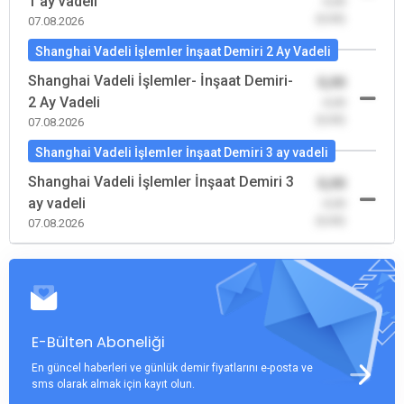
1 ay vadeli
-0,00
(0,00)
07.08.2026
Shanghai Vadeli İşlemler İnşaat Demiri 2 Ay Vadeli
Shanghai Vadeli İşlemler- İnşaat Demiri-
0,00
2 Ay Vadeli
-0,00
(0,00)
07.08.2026
Shanghai Vadeli İşlemler İnşaat Demiri 3 ay vadeli
Shanghai Vadeli İşlemler İnşaat Demiri 3
0,00
ay vadeli
-0,00
(0,00)
07.08.2026
E-Bülten Aboneliği
En güncel haberleri ve günlük demir fiyatlarını e-posta ve
sms olarak almak için kayıt olun.