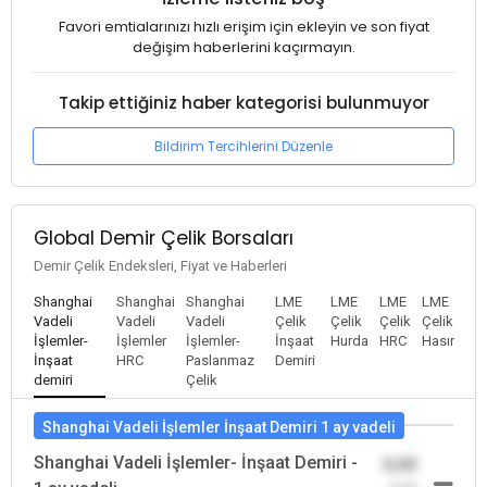
Favori emtialarınızı hızlı erişim için ekleyin ve son fiyat
değişim haberlerini kaçırmayın.
Takip ettiğiniz haber kategorisi bulunmuyor
Bildirim Tercihlerini Düzenle
Global Demir Çelik Borsaları
Demir Çelik Endeksleri, Fiyat ve Haberleri
Shanghai
Shanghai
Shanghai
LME
LME
LME
LME
Vadeli
Vadeli
Vadeli
Çelik
Çelik
Çelik
Çelik
İşlemler-
İşlemler
İşlemler-
İnşaat
Hurda
HRC
Hasır
İnşaat
HRC
Paslanmaz
Demiri
demiri
Çelik
Shanghai Vadeli İşlemler İnşaat Demiri 1 ay vadeli
Shanghai Vadeli İşlemler- İnşaat Demiri -
0,00