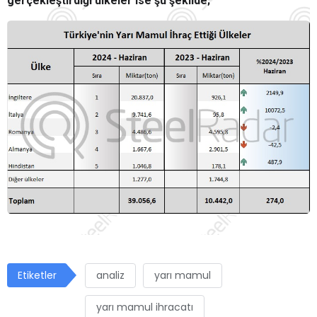
gerçekleştirdiği ülkeler ise şu şekilde;
Etiketler
analiz
yarı mamul
yarı mamul ihracatı