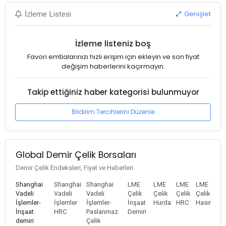
Genişlet
İzleme Listesi
İzleme listeniz boş
Favori emtialarınızı hızlı erişim için ekleyin ve son fiyat
değişim haberlerini kaçırmayın.
Takip ettiğiniz haber kategorisi bulunmuyor
Bildirim Tercihlerini Düzenle
Global Demir Çelik Borsaları
Demir Çelik Endeksleri, Fiyat ve Haberleri
Shanghai
Shanghai
Shanghai
LME
LME
LME
LME
Vadeli
Vadeli
Vadeli
Çelik
Çelik
Çelik
Çelik
İşlemler-
İşlemler
İşlemler-
İnşaat
Hurda
HRC
Hasır
İnşaat
HRC
Paslanmaz
Demiri
demiri
Çelik