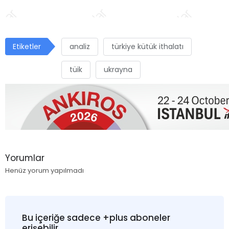
Etiketler
analiz
türkiye kütük ithalatı
tüik
ukrayna
Yorumlar
Henüz yorum yapılmadı
Bu içeriğe sadece +plus aboneler
erişebilir.