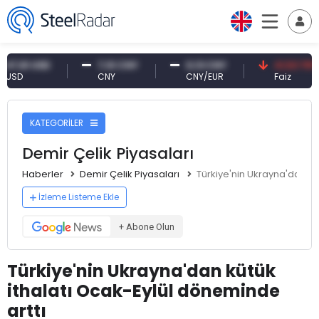
61 USD
7,10 CNY
0,13 CNY
41,53 TRY
D
CNY
CNY/EUR
Faiz
KATEGORİLER
Demir Çelik Piyasaları
Haberler
Demir Çelik Piyasaları
Türkiye'nin Ukrayna'dan kü
İzleme Listeme Ekle
+ Abone Olun
Türkiye'nin Ukrayna'dan kütük
ithalatı Ocak-Eylül döneminde
arttı