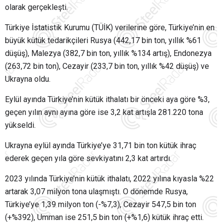
olarak gerçekleşti.
Türkiye İstatistik Kurumu (TÜİK) verilerine göre, Türkiye’nin en
büyük kütük tedarikçileri Rusya (442,17 bin ton, yıllık %61
düşüş), Malezya (382,7 bin ton, yıllık %134 artış), Endonezya
(263,72 bin ton), Cezayir (233,7 bin ton, yıllık %42 düşüş) ve
Ukrayna oldu.
Eylül ayında Türkiye’nin kütük ithalatı bir önceki aya göre %3,
geçen yılın aynı ayına göre ise 3,2 kat artışla 281.220 tona
yükseldi.
Ukrayna eylül ayında Türkiye’ye 31,71 bin ton kütük ihraç
ederek geçen yıla göre sevkiyatını 2,3 kat artırdı.
2023 yılında Türkiye’nin kütük ithalatı, 2022 yılına kıyasla %22
artarak 3,07 milyon tona ulaşmıştı. O dönemde Rusya,
Türkiye’ye 1,39 milyon ton (-%7,3), Cezayir 547,5 bin ton
(+%392), Umman ise 251,5 bin ton (+%1,6) kütük ihraç etti.