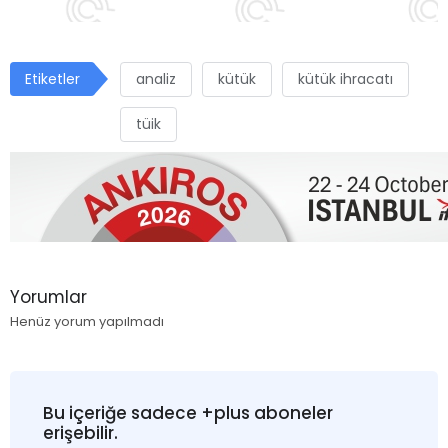
Etiketler
analiz
kütük
kütük ihracatı
tüik
Yorumlar
Henüz yorum yapılmadı
Bu içeriğe sadece +plus aboneler
erişebilir.