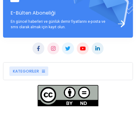
E-Bülten Aboneliği
En güncel haberleri ve günlük demir fiyatlarını e-posta ve
sms olarak almak için kayıt olun.
KATEGORİLER