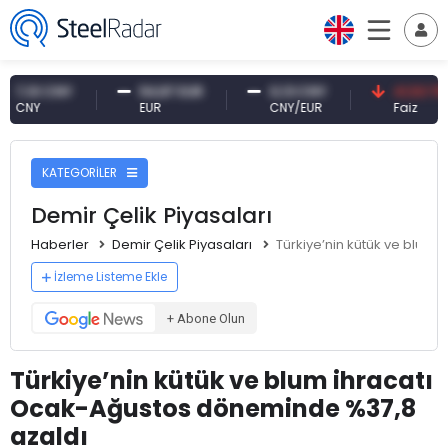
10 CNY
54,87 EUR
0,13 CNY
41,53 TRY
NY
EUR
CNY/EUR
Faiz
KATEGORİLER
Demir Çelik Piyasaları
Haberler
Demir Çelik Piyasaları
Türkiye’nin kütük ve blum
İzleme Listeme Ekle
+ Abone Olun
Türkiye’nin kütük ve blum ihracatı
Ocak-Ağustos döneminde %37,8
azaldı