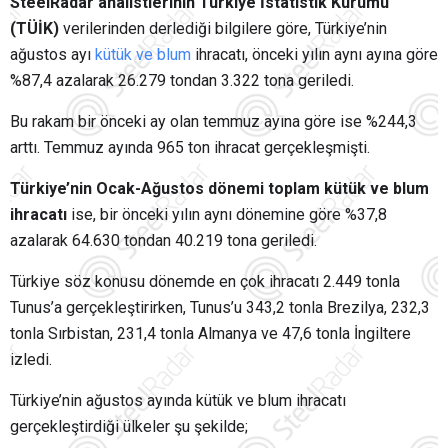
SteelRadar analistlerinin Türkiye İstatistik Kurumu
(TÜİK)
verilerinden derlediği bilgilere göre, Türkiye’nin
ağustos ayı
kütük ve blum
ihracatı, önceki yılın aynı ayına göre
%87,4 azalarak 26.279 tondan 3.322 tona geriledi.
Bu rakam bir önceki ay olan temmuz ayına göre ise %244,3
arttı. Temmuz ayında 965 ton ihracat gerçekleşmişti.
Türkiye’nin Ocak-Ağustos dönemi toplam kütük ve blum
ihracatı
ise, bir önceki yılın aynı dönemine göre %37,8
azalarak 64.630 tondan 40.219 tona geriledi.
Türkiye söz konusu dönemde en çok ihracatı 2.449 tonla
Tunus’a gerçekleştirirken, Tunus’u 343,2 tonla Brezilya, 232,3
tonla Sırbistan, 231,4 tonla Almanya ve 47,6 tonla İngiltere
izledi.
Türkiye’nin ağustos ayında kütük ve blum ihracatı
gerçekleştirdiği ülkeler şu şekilde;