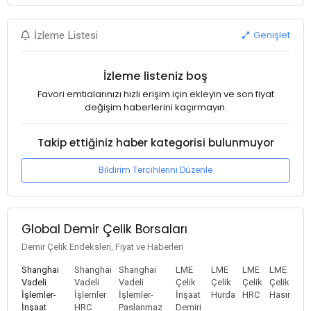
Genişlet
İzleme Listesi
İzleme listeniz boş
Favori emtialarınızı hızlı erişim için ekleyin ve son fiyat
değişim haberlerini kaçırmayın.
Takip ettiğiniz haber kategorisi bulunmuyor
Bildirim Tercihlerini Düzenle
Global Demir Çelik Borsaları
Demir Çelik Endeksleri, Fiyat ve Haberleri
Shanghai
Shanghai
Shanghai
LME
LME
LME
LME
Vadeli
Vadeli
Vadeli
Çelik
Çelik
Çelik
Çelik
İşlemler-
İşlemler
İşlemler-
İnşaat
Hurda
HRC
Hasır
İnşaat
HRC
Paslanmaz
Demiri