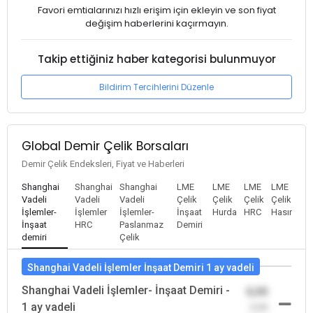
Favori emtialarınızı hızlı erişim için ekleyin ve son fiyat
değişim haberlerini kaçırmayın.
Takip ettiğiniz haber kategorisi bulunmuyor
Bildirim Tercihlerini Düzenle
Global Demir Çelik Borsaları
Demir Çelik Endeksleri, Fiyat ve Haberleri
Shanghai
Shanghai
Shanghai
LME
LME
LME
LME
Vadeli
Vadeli
Vadeli
Çelik
Çelik
Çelik
Çelik
İşlemler-
İşlemler
İşlemler-
İnşaat
Hurda
HRC
Hasır
İnşaat
HRC
Paslanmaz
Demiri
demiri
Çelik
Shanghai Vadeli İşlemler İnşaat Demiri 1 ay vadeli
Shanghai Vadeli İşlemler- İnşaat Demiri -
0,00
1 ay vadeli
-0,00