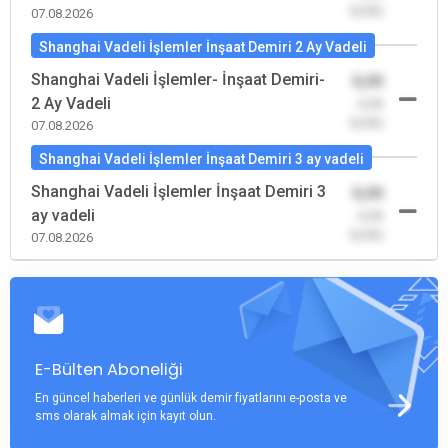
(0,00)
07.08.2026
Shanghai Vadeli İşlemler İnşaat Demiri 2 Ay Vadeli
Shanghai Vadeli İşlemler- İnşaat Demiri-
0,00
2 Ay Vadeli
-0,00
(0,00)
07.08.2026
Shanghai Vadeli İşlemler İnşaat Demiri 3 ay vadeli
Shanghai Vadeli İşlemler İnşaat Demiri 3
0,00
ay vadeli
-0,00
(0,00)
07.08.2026
E-Bülten Aboneliği
En güncel haberleri ve günlük demir fiyatlarını e-posta ve
sms olarak almak için kayıt olun.