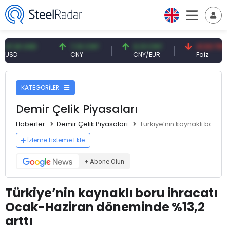
1 USD
7,10 CNY
0,13 CNY
41,53 TRY
CNY
CNY/EUR
Faiz
KATEGORİLER
Demir Çelik Piyasaları
Haberler
Demir Çelik Piyasaları
Türkiye’nin kaynaklı boru 
İzleme Listeme Ekle
+ Abone Olun
Türkiye’nin kaynaklı boru ihracatı
Ocak-Haziran döneminde %13,2
arttı