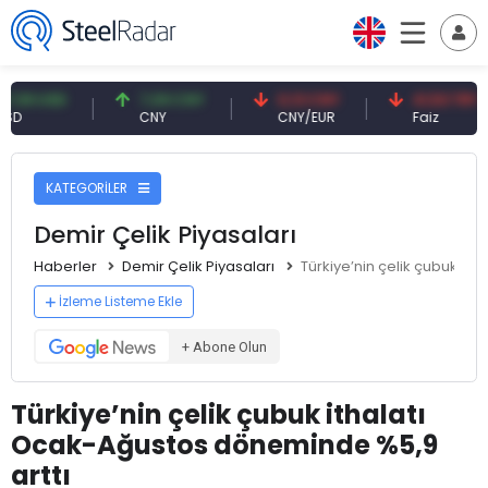
 USD
7,09 CNY
0,13 CNY
41,53 TRY
CNY
CNY/EUR
Faiz
KATEGORİLER
Demir Çelik Piyasaları
Haberler
Demir Çelik Piyasaları
Türkiye’nin çelik çubuk it
İzleme Listeme Ekle
+ Abone Olun
Türkiye’nin çelik çubuk ithalatı
Ocak-Ağustos döneminde %5,9
arttı