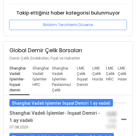
Takip ettiğiniz haber kategorisi bulunmuyor
Bildirim Tercihlerini Düzenle
Global Demir Çelik Borsaları
Demir Çelik Endeksleri, Fiyat ve Haberleri
Shanghai
Shanghai
Shanghai
LME
LME
LME
LME
Vadeli
Vadeli
Vadeli
Çelik
Çelik
Çelik
Çelik
İşlemler-
İşlemler
İşlemler-
İnşaat
Hurda
HRC
Hasır
İnşaat
HRC
Paslanmaz
Demiri
demiri
Çelik
Shanghai Vadeli İşlemler İnşaat Demiri 1 ay vadeli
Shanghai Vadeli İşlemler- İnşaat Demiri -
0,00
1 ay vadeli
-0,00
(0,00)
07.08.2026