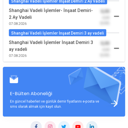
Shanghai Vadeli İşlemler İnşaat Demiri 2 Ay Vadeli
Shanghai Vadeli İşlemler- İnşaat Demiri-
0,00
2 Ay Vadeli
-0,00
(0,00)
07.08.2026
Shanghai Vadeli İşlemler İnşaat Demiri 3 ay vadeli
Shanghai Vadeli İşlemler İnşaat Demiri 3
0,00
ay vadeli
-0,00
(0,00)
07.08.2026
E-Bülten Aboneliği
En güncel haberleri ve günlük demir fiyatlarını e-posta ve
sms olarak almak için kayıt olun.