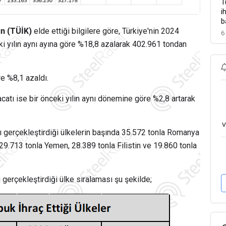
T
i
b
un (TÜİK)
elde ettiği bilgilere göre, Türkiye'nin 2024
6
eki yılın aynı ayına göre %18,8 azalarak 402.961 tondan
e %8,1 azaldı.
atı ise bir önceki yılın aynı dönemine göre %2,8 artarak
v
tı gerçekleştirdiği ülkelerin başında 35.572 tonla Romanya
29.713 tonla Yemen, 28.389 tonla Filistin ve 19.860 tonla
 gerçekleştirdiği ülke sıralaması şu şekilde;