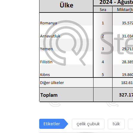
Etiketler
çelik çubuk
tüik