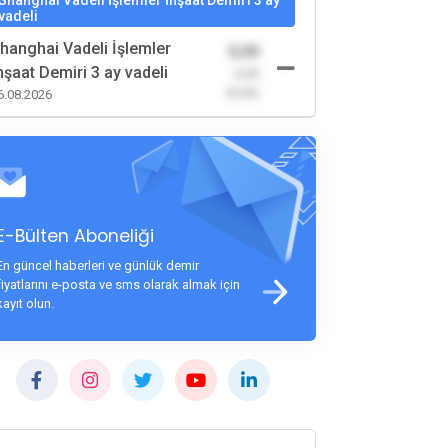
Shanghai Vadeli İşlemler İnşaat Demiri 3 ay
vadeli
hanghai Vadeli İşlemler
0,00
nşaat Demiri 3 ay vadeli
-0,00
(0,00)
6.08.2026
E-Bülten Aboneliği
En güncel haberleri ve günlük demir
fiyatlarını e-posta ve sms olarak almak için
kayıt olun.