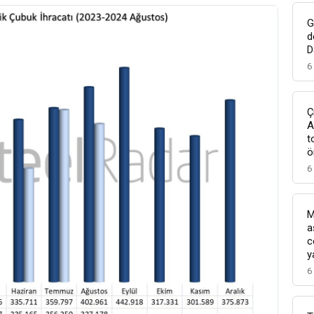
G
d
D
6
Ç
A
t
ö
6
M
a
c
y
6