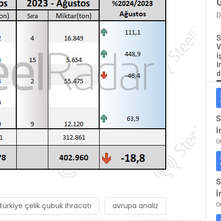
D
S
V
İ
İ
d
S
İ
0
S
İ
türkiye çelik çubuk ihracatı
avrupa analiz
0