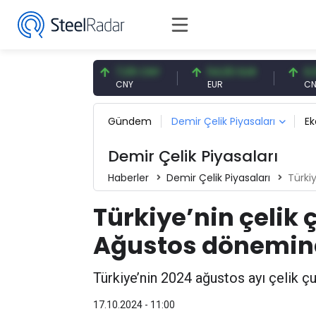
7,57 USD
7,09 CNY
54,93 EUR
0,13 CN
SD
CNY
EUR
CNY/EU
Gündem
Demir Çelik Piyasaları
E
Demir Çelik Piyasaları
Haberler
Demir Çelik Piyasaları
Türkiye
Türkiye’nin çelik
Ağustos dönemind
Türkiye’nin 2024 ağustos ayı çelik çub
17.10.2024 - 11:00