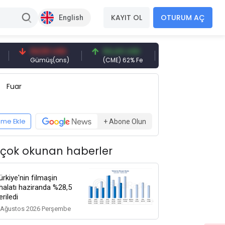
KAYIT OL
OTURUM AÇ
English
94,50 USD
94,44 USD
377,25 USD
Gümüş(ons)
(CME) 62% Fe
Gemi Söküm
Fuar
eme Ekle
+ Abone Olun
 çok okunan haberler
ürkiye'nin filmaşin
thalatı haziranda %28,5
eriledi
 Ağustos 2026 Perşembe