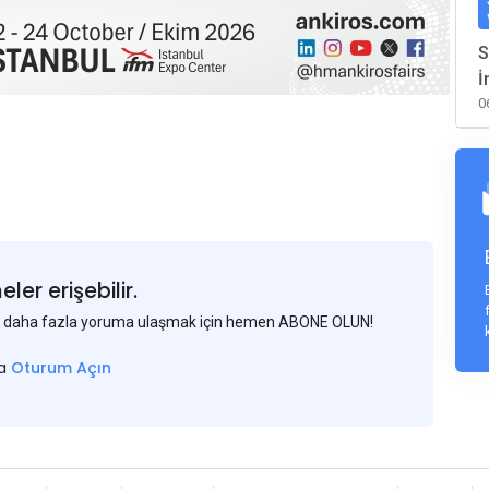
S
İ
0
er erişebilir.
 ve daha fazla yoruma ulaşmak için hemen ABONE OLUN!
sa
Oturum Açın