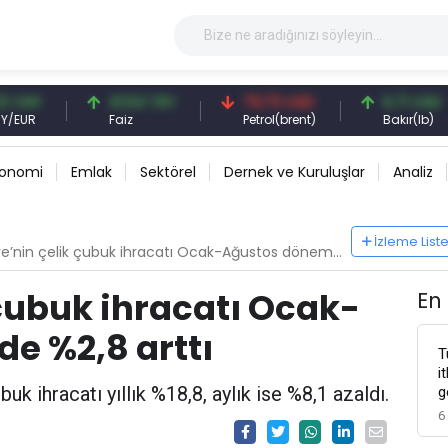
Y
41,54 TRY
79,73 USD
6,71 USD
R
Faiz
Petrol(brent)
Bakır(lb)
konomi
Emlak
Sektörel
Dernek ve Kuruluşlar
Analiz
İzleme List
’nin çelik çubuk ihracatı Ocak-Ağustos döneminde %2,8 arttı
 çubuk ihracatı Ocak-
En
e %2,8 arttı
T
i
uk ihracatı yıllık %18,8, aylık ise %8,1 azaldı.
g
6