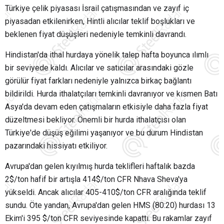
Türkiye çelik piyasası İsrail çatışmasından ve zayıf iç
piyasadan etkilenirken, Hintli alıcılar teklif boşlukları ve
beklenen fiyat düşüşleri nedeniyle temkinli davrandı.
Hindistan'da ithal hurdaya yönelik talep hafta boyunca ılımlı
bir seviyede kaldı. Alıcılar ve satıcılar arasındaki gözle
görülür fiyat farkları nedeniyle yalnızca birkaç bağlantı
bildirildi. Hurda ithalatçıları temkinli davranıyor ve kısmen Batı
Asya'da devam eden çatışmaların etkisiyle daha fazla fiyat
düzeltmesi bekliyor. Önemli bir hurda ithalatçısı olan
Türkiye'de düşüş eğilimi yaşanıyor ve bu durum Hindistan
pazarındaki hissiyatı etkiliyor.
Avrupa'dan gelen kıyılmış hurda teklifleri haftalık bazda
2$/ton hafif bir artışla 414$/ton CFR Nhava Sheva'ya
yükseldi. Ancak alıcılar 405-410$/ton CFR aralığında teklif
sundu. Öte yandan, Avrupa'dan gelen HMS (80:20) hurdası 13
Ekim'i 395 $/ton CFR seviyesinde kapattı. Bu rakamlar zayıf