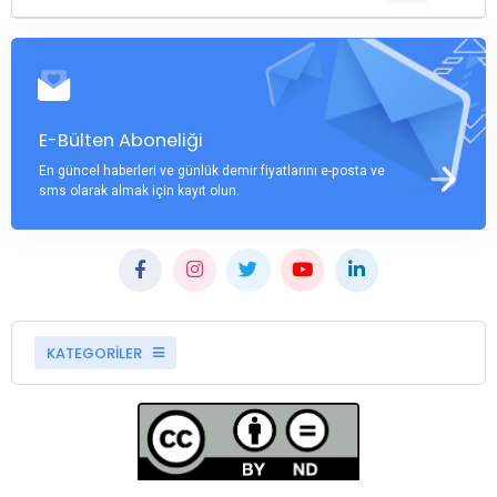
E-Bülten Aboneliği
En güncel haberleri ve günlük demir fiyatlarını e-posta ve
sms olarak almak için kayıt olun.
KATEGORİLER