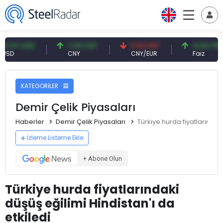
7 USD
7,09 CNY
0,13 CNY
41,54 TRY
CNY
CNY/EUR
Faiz
KATEGORİLER
Demir Çelik Piyasaları
Haberler
Demir Çelik Piyasaları
Türkiye hurda fiyatlarındaki
İzleme Listeme Ekle
+ Abone Olun
Türkiye hurda fiyatlarındaki
düşüş eğilimi Hindistan'ı da
etkiledi