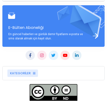
E-Bülten Aboneliği
En güncel haberleri ve günlük demir fiyatlarını e-posta ve
sms olarak almak için kayıt olun.
KATEGORİLER