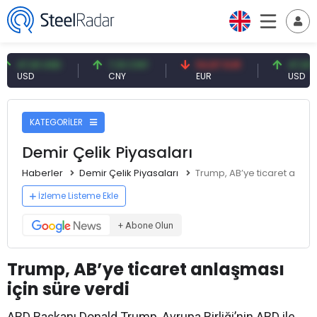
,61 USD
7,10 CNY
54,87 EUR
47,61 USD
SD
CNY
EUR
USD
KATEGORİLER
Demir Çelik Piyasaları
Haberler
Demir Çelik Piyasaları
Trump, AB’ye ticaret anlaşm
İzleme Listeme Ekle
+ Abone Olun
Trump, AB’ye ticaret anlaşması
için süre verdi
ABD Başkanı Donald Trump, Avrupa Birliği’nin ABD ile