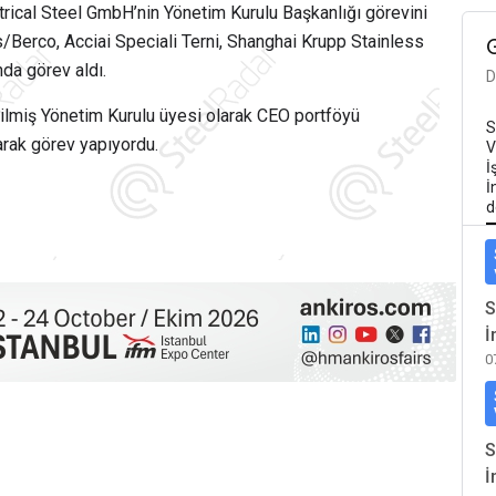
rical Steel GmbH’nin Yönetim Kurulu Başkanlığı görevini
/Berco, Acciai Speciali Terni, Shanghai Krupp Stainless
da görev aldı.
D
ilmiş Yönetim Kurulu üyesi olarak CEO portföyü
S
arak görev yapıyordu.
V
İ
İ
d
S
İ
0
S
İ