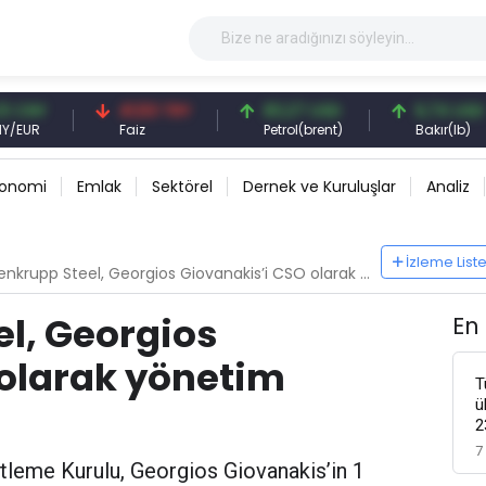
Y
41,53 TRY
83,27 USD
6,74 USD
Faiz
Petrol(brent)
Bakır(lb)
konomi
Emlak
Sektörel
Dernek ve Kuruluşlar
Analiz
İzleme List
krupp Steel, Georgios Giovanakis’i CSO olarak yönetim kuruluna atadı
l, Georgios
En
 olarak yönetim
T
ü
2
7
leme Kurulu, Georgios Giovanakis’in 1