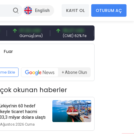
KAYIT OL
OTURUM AÇ
English
97,32 USD
96,27 USD
377,25 USD
Gümüş(ons)
(CME) 62% Fe
Gemi Söküm
Fuar
eme Ekle
+ Abone Olun
 çok okunan haberler
ürkiye’nin 60 hedef
lkeyle ticaret hacmi
33,3 milyar dolara ulaştı
 Ağustos 2026 Cuma