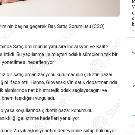
M
V
ç
d
b
biriminin başına geçerek Baş Satış Sorumlusu (CSO)
7
amında Satış bölümünün yanı sıra İnovasyon ve Kalite
irtildi. Bu yapılanma ile müşteri odaklı süreçlerin tek bir
e yönetilmesi hedefleniyor.
z bir satış organizasyonu kurulmasının şirketin pazar
eğini ifade etti. Henne, Giovanakis’in satış departmanında
v
k alanlarında net bir stratejik odak sağlayacağını ve
 önem taşıdığını vurguladı.
piyasa koşullarında şirketin pazar konumunu
ıklılığı geliştirme hedefleri yer alıyor.
ünde 25 yılı aşkın yönetim deneyimine sahip bulunuyor.