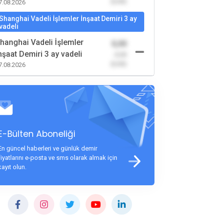
(0,00)
7.08.2026
Shanghai Vadeli İşlemler İnşaat Demiri 3 ay
vadeli
hanghai Vadeli İşlemler
0,00
nşaat Demiri 3 ay vadeli
-0,00
(0,00)
7.08.2026
E-Bülten Aboneliği
En güncel haberleri ve günlük demir
fiyatlarını e-posta ve sms olarak almak için
kayıt olun.