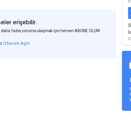
0
er erişebilir.
S
 ve daha fazla yoruma ulaşmak için hemen ABONE OLUN!
İ
0
sa
Oturum Açın