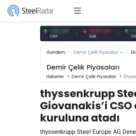
7,59 USD
7,09 CNY
54,87 EUR
0,13 CN
SD
CNY
EUR
CNY/EUR
Gündem
Demir Çelik Piyasaları
E
Demir Çelik Piyasaları
Haberler
Demir Çelik Piyasaları
thyssen
thyssenkrupp Stee
Giovanakis’i CSO
kuruluna atadı
thyssenkrupp Steel Europe AG Denet