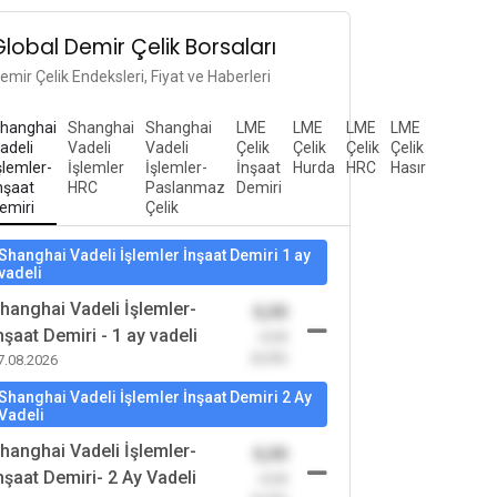
Global Demir Çelik Borsaları
emir Çelik Endeksleri, Fiyat ve Haberleri
hanghai
Shanghai
Shanghai
LME
LME
LME
LME
adeli
Vadeli
Vadeli
Çelik
Çelik
Çelik
Çelik
şlemler-
İşlemler
İşlemler-
İnşaat
Hurda
HRC
Hasır
nşaat
HRC
Paslanmaz
Demiri
emiri
Çelik
Shanghai Vadeli İşlemler İnşaat Demiri 1 ay
vadeli
hanghai Vadeli İşlemler-
0,00
nşaat Demiri - 1 ay vadeli
-0,00
(0,00)
7.08.2026
Shanghai Vadeli İşlemler İnşaat Demiri 2 Ay
Vadeli
hanghai Vadeli İşlemler-
0,00
nşaat Demiri- 2 Ay Vadeli
-0,00