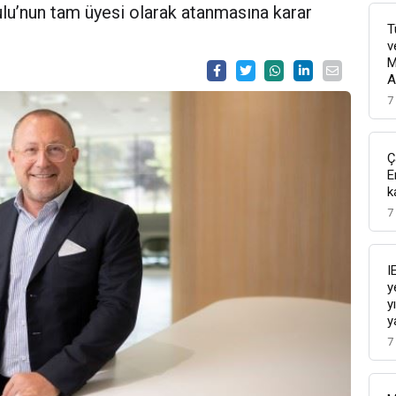
ulu’nun tam üyesi olarak atanmasına karar
T
v
M
A
7
Ç
E
k
7
I
y
y
y
7