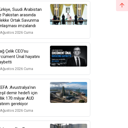
ürkiye, Suudi Arabistan
e Pakistan arasında
ekke Ortak Savunma
nlaşması imzalandı
 Ağustos 2026 Cuma
ağ Çelik CEO’su
rcüment Ünal hayatını
aybetti
 Ağustos 2026 Cuma
EEFA :Avustralya’nın
eşil demir hedefi için
ıllık 170 milyar AUD
atırım gerekiyor
 Ağustos 2026 Cuma