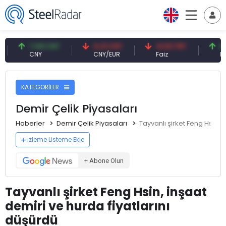
7,09 CNY
0,13 CNY
41,53 TRY
83,27 
CNY
CNY/EUR
Faiz
Petrol(
KATEGORİLER
Demir Çelik Piyasaları
Haberler
Demir Çelik Piyasaları
Tayvanlı şirket Feng Hsin, 
İzleme Listeme Ekle
+ Abone Olun
Tayvanlı şirket Feng Hsin, inşaat
demiri ve hurda fiyatlarını
düşürdü