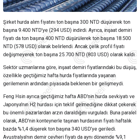
Şirket hurda alım fiyatını ton başına 300 NTD düşürerek ton
başına 9.400 NTD'ye (294 USD) indirdi. Ayrıca, inşaat demiri
fiyatı da ton başına 400 NTD düşürülerek ton başına 18.500
NTD (578 USD) olarak belirlendi. Ancak çelik profil fiyatı
değişmeyerek ton başına 25.700 NTD (803 USD) olarak kaldı.
Sektör uzmanlarına göre, inşaat demiri fiyatlarındaki bu düşüş,
özellikle geçtiğimiz hafta hurda fiyatlarında yaşanan
gerilemenin ardından piyasada beklenen bir gelişmeydi.
Feng Hsin ayrıca geçtiğimiz hafta ABD'nin hurda sevkiyatı ve
Japonya'nın H2 hurdası için teklif gelmediğine dikkat çekerek
bu önemli pazarlardan arzın daraldığını vurguladı. Buna paralel
olarak, ABD’nin konteynerle taşınan hurdasının fiyatı haftalık
bazda %1,4 düşerek ton başına 340 USD’ye geriledi.
Avustralya'nın demir cevheri fiyatı da aynı dönemde %9,1