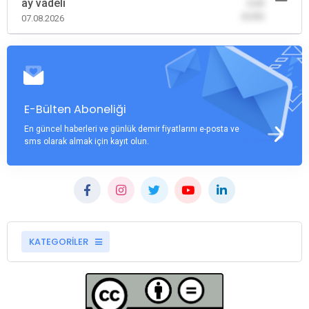
ay vadeli
-0,00
(0,00)
07.08.2026
E-Bülten Aboneliği
En güncel haberleri ve günlük demir fiyatlarını e-posta ve
sms olarak almak için kayıt olun.
KATEGORİLER