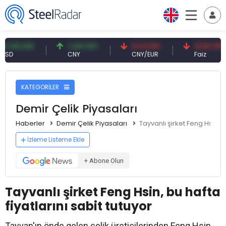
 USD
7,09 CNY
0,13 CNY
41,53 TRY
CNY
CNY/EUR
Faiz
KATEGORİLER
Demir Çelik Piyasaları
Haberler
Demir Çelik Piyasaları
Tayvanlı şirket Feng Hsin, bu
İzleme Listeme Ekle
+ Abone Olun
Tayvanlı şirket Feng Hsin, bu hafta
fiyatlarını sabit tutuyor
Tayvan'ın önde gelen çelik üreticilerinden Feng Hsin