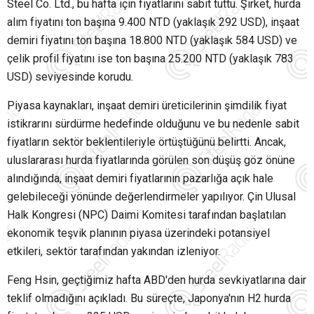
Steel Co. Ltd., bu hafta için fiyatlarını sabit tuttu. Şirket, hurda
alım fiyatını ton başına 9.400 NTD (yaklaşık 292 USD), inşaat
demiri fiyatını ton başına 18.800 NTD (yaklaşık 584 USD) ve
çelik profil fiyatını ise ton başına 25.200 NTD (yaklaşık 783
USD) seviyesinde korudu.
Piyasa kaynakları, inşaat demiri üreticilerinin şimdilik fiyat
istikrarını sürdürme hedefinde olduğunu ve bu nedenle sabit
fiyatların sektör beklentileriyle örtüştüğünü belirtti. Ancak,
uluslararası hurda fiyatlarında görülen son düşüş göz önüne
alındığında, inşaat demiri fiyatlarının pazarlığa açık hale
gelebileceği yönünde değerlendirmeler yapılıyor. Çin Ulusal
Halk Kongresi (NPC) Daimi Komitesi tarafından başlatılan
ekonomik teşvik planının piyasa üzerindeki potansiyel
etkileri, sektör tarafından yakından izleniyor.
Feng Hsin, geçtiğimiz hafta ABD'den hurda sevkiyatlarına dair
teklif olmadığını açıkladı. Bu süreçte, Japonya'nın H2 hurda