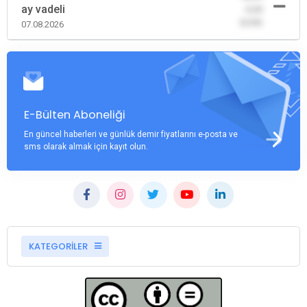
ay vadeli
-0,00
(0,00)
07.08.2026
E-Bülten Aboneliği
En güncel haberleri ve günlük demir fiyatlarını e-posta ve
sms olarak almak için kayıt olun.
KATEGORİLER