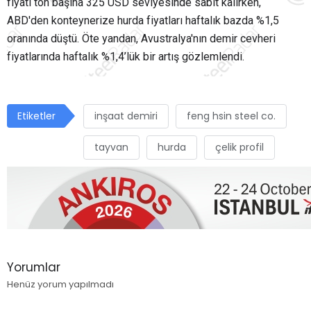
fiyatı ton başına 325 USD seviyesinde sabit kalırken,
ABD'den konteynerize hurda fiyatları haftalık bazda %1,5
oranında düştü. Öte yandan, Avustralya'nın demir cevheri
fiyatlarında haftalık %1,4’lük bir artış gözlemlendi.
Etiketler
inşaat demiri
feng hsin steel co.
tayvan
hurda
çelik profil
Yorumlar
Henüz yorum yapılmadı