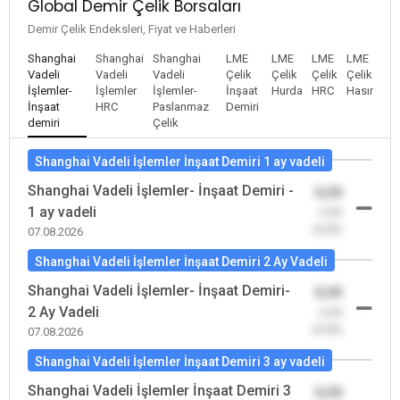
Global Demir Çelik Borsaları
Demir Çelik Endeksleri, Fiyat ve Haberleri
Shanghai
Shanghai
Shanghai
LME
LME
LME
LME
Vadeli
Vadeli
Vadeli
Çelik
Çelik
Çelik
Çelik
İşlemler-
İşlemler
İşlemler-
İnşaat
Hurda
HRC
Hasır
İnşaat
HRC
Paslanmaz
Demiri
demiri
Çelik
Shanghai Vadeli İşlemler İnşaat Demiri 1 ay vadeli
Shanghai Vadeli İşlemler- İnşaat Demiri -
0,00
1 ay vadeli
-0,00
(0,00)
07.08.2026
Shanghai Vadeli İşlemler İnşaat Demiri 2 Ay Vadeli
Shanghai Vadeli İşlemler- İnşaat Demiri-
0,00
2 Ay Vadeli
-0,00
(0,00)
07.08.2026
Shanghai Vadeli İşlemler İnşaat Demiri 3 ay vadeli
Shanghai Vadeli İşlemler İnşaat Demiri 3
0,00