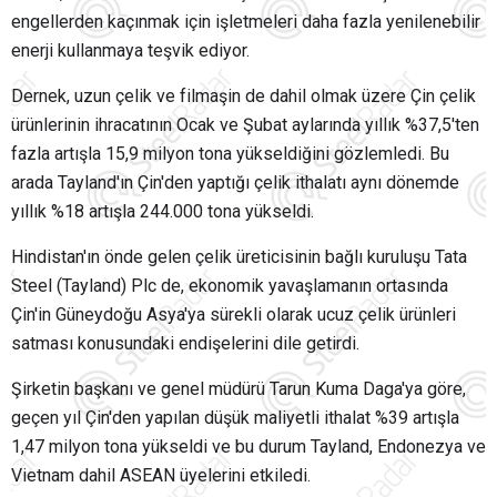
engellerden kaçınmak için işletmeleri daha fazla yenilenebilir
enerji kullanmaya teşvik ediyor.
Dernek, uzun çelik ve filmaşin de dahil olmak üzere Çin çelik
ürünlerinin ihracatının Ocak ve Şubat aylarında yıllık %37,5'ten
fazla artışla 15,9 milyon tona yükseldiğini gözlemledi. Bu
arada Tayland'ın Çin'den yaptığı çelik ithalatı aynı dönemde
yıllık %18 artışla 244.000 tona yükseldi.
Hindistan'ın önde gelen çelik üreticisinin bağlı kuruluşu Tata
Steel (Tayland) Plc de, ekonomik yavaşlamanın ortasında
Çin'in Güneydoğu Asya'ya sürekli olarak ucuz çelik ürünleri
satması konusundaki endişelerini dile getirdi.
Şirketin başkanı ve genel müdürü Tarun Kuma Daga'ya göre,
geçen yıl Çin'den yapılan düşük maliyetli ithalat %39 artışla
1,47 milyon tona yükseldi ve bu durum Tayland, Endonezya ve
Vietnam dahil ASEAN üyelerini etkiledi.