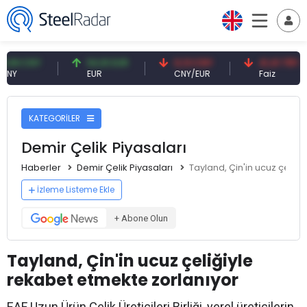
CNY
54,91 EUR
0,13 CNY
41,41 TRY
EUR
CNY/EUR
Faiz
KATEGORİLER
Demir Çelik Piyasaları
Haberler
Demir Çelik Piyasaları
Tayland, Çin'in ucuz çeliğ
İzleme Listeme Ekle
+ Abone Olun
Tayland, Çin'in ucuz çeliğiyle
rekabet etmekte zorlanıyor
EAF Uzun Ürün Çelik Üreticileri Birliği, yerel üreticilerin