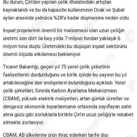
Bu durum, Çin'den yapılan çelik ithalatındaki artıştan
kaynaklandı ve bu da kapasite kullanımının Ocak ve Şubat
ayları arasında yalnızca %28'e kadar düşmesine neden oldu.
İnşaat projelerinin önemli bir malzemesi olan uzun çeliğin
üretimi son dört ila beş yılda 7 milyon tondan yaklaşık 6
milyon tona düştü. Üretimdeki bu düşüşün inşaat sektörünü
önemli ölçüde etkilemesi bekleniyor.
Ticaret Bakanlığı, geçen yıl 75 yerel çelik şirketinin
faaliyetlerini durdurduğunu ve birlik içinde bu sayının bu yıl
artabileceğine dair endişelerin bulunduğunu açıkladı. Yerel
çelik şirketleri, Sınırda Karbon Ayarlama Mekanizması
(CBAM), yüksek elektrik maliyetleri, artan günlük ücretler ve
dengesiz ekonomik toparlanmanın ortasında zayıflayan satın
alma gücü gibi zorluklarla birlikte Çin'in ucuz çeliğiyle rekabet
etmekte zorlanıyor.
CBAM, AB ülkelerine ürün ihraç ederken tarife dışı