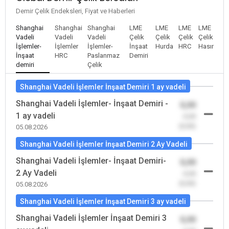
Demir Çelik Endeksleri, Fiyat ve Haberleri
Shanghai
Shanghai
Shanghai
LME
LME
LME
LME
Vadeli
Vadeli
Vadeli
Çelik
Çelik
Çelik
Çelik
İşlemler-
İşlemler
İşlemler-
İnşaat
Hurda
HRC
Hasır
İnşaat
HRC
Paslanmaz
Demiri
demiri
Çelik
Shanghai Vadeli İşlemler İnşaat Demiri 1 ay vadeli
Shanghai Vadeli İşlemler- İnşaat Demiri -
0,00
1 ay vadeli
-0,00
(0,00)
05.08.2026
Shanghai Vadeli İşlemler İnşaat Demiri 2 Ay Vadeli
Shanghai Vadeli İşlemler- İnşaat Demiri-
0,00
2 Ay Vadeli
-0,00
(0,00)
05.08.2026
Shanghai Vadeli İşlemler İnşaat Demiri 3 ay vadeli
Shanghai Vadeli İşlemler İnşaat Demiri 3
0,00