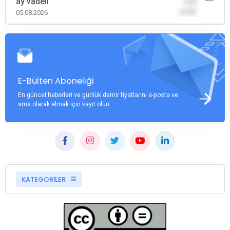
ay vadeli
-0,00
(0,00)
05.08.2026
E-Bülten Aboneliği
En güncel haberleri ve günlük demir fiyatlarını e-posta ve
sms olarak almak için kayıt olun.
KATEGORİLER