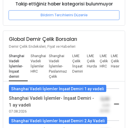
Takip ettiğiniz haber kategorisi bulunmuyor
Bildirim Tercihlerini Düzenle
Global Demir Çelik Borsaları
Demir Çelik Endeksleri, Fiyat ve Haberleri
Shanghai
Shanghai
Shanghai
LME
LME
LME
LME
Vadeli
Vadeli
Vadeli
Çelik
Çelik
Çelik
Çelik
İşlemler-
İşlemler
İşlemler-
İnşaat
Hurda
HRC
Hasır
İnşaat
HRC
Paslanmaz
Demiri
demiri
Çelik
Shanghai Vadeli İşlemler İnşaat Demiri 1 ay vadeli
Shanghai Vadeli İşlemler- İnşaat Demiri -
0,00
1 ay vadeli
-0,00
(0,00)
07.08.2026
Shanghai Vadeli İşlemler İnşaat Demiri 2 Ay Vadeli