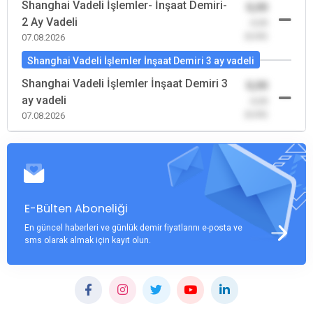
Shanghai Vadeli İşlemler- İnşaat Demiri-
0,00
2 Ay Vadeli
-0,00
(0,00)
07.08.2026
Shanghai Vadeli İşlemler İnşaat Demiri 3 ay vadeli
Shanghai Vadeli İşlemler İnşaat Demiri 3
0,00
ay vadeli
-0,00
(0,00)
07.08.2026
E-Bülten Aboneliği
En güncel haberleri ve günlük demir fiyatlarını e-posta ve
sms olarak almak için kayıt olun.