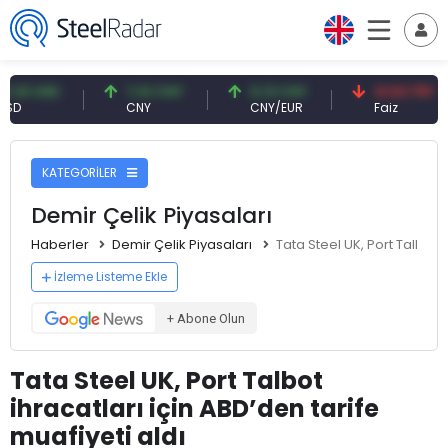
USD
7,10 CNY
0,13 CNY
41,53 TRY
CNY
CNY/EUR
Faiz
KATEGORİLER
Demir Çelik Piyasaları
Haberler
Demir Çelik Piyasaları
Tata Steel UK, Port Talbot i
İzleme Listeme Ekle
+ Abone Olun
Tata Steel UK, Port Talbot
ihracatları için ABD’den tarife
muafiyeti aldı