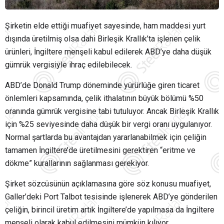
Şirketin elde ettiği muafiyet sayesinde, ham maddesi yurt
dışında üretilmiş olsa dahi Birleşik Krallık’ta işlenen çelik
ürünleri, İngiltere menşeli kabul edilerek ABD’ye daha düşük
gümrük vergisiyle ihraç edilebilecek.
ABD’de Donald Trump döneminde yürürlüğe giren ticaret
önlemleri kapsamında, çelik ithalatının büyük bölümü %50
oranında gümrük vergisine tabi tutuluyor. Ancak Birleşik Krallık
için %25 seviyesinde daha düşük bir vergi oranı uygulanıyor.
Normal şartlarda bu avantajdan yararlanabilmek için çeliğin
tamamen İngiltere’de üretilmesini gerektiren “eritme ve
dökme” kurallarının sağlanması gerekiyor.
Şirket sözcüsünün açıklamasına göre söz konusu muafiyet,
Galler’deki Port Talbot tesisinde işlenerek ABD’ye gönderilen
çeliğin, birincil üretim artık İngiltere’de yapılmasa da İngiltere
menşeli olarak kabul edilmesini mümkün kılıyor.