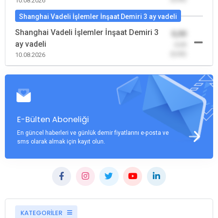
10.08.2026
Shanghai Vadeli İşlemler İnşaat Demiri 3 ay vadeli
Shanghai Vadeli İşlemler İnşaat Demiri 3
0,00
ay vadeli
-0,00
(0,00)
10.08.2026
E-Bülten Aboneliği
En güncel haberleri ve günlük demir fiyatlarını e-posta ve
sms olarak almak için kayıt olun.
KATEGORİLER