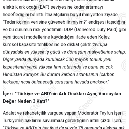
elektrik ark ocağı (EAF) seviyesine kadar artırmayı
hedeflediğini belirtti. İthalatçıların bu yıl maliyetten ziyade
"Tedarikçimin verisine güvenebilir miyim?" endişesi taşıdığını
ve bu durumun risk yönetimini DDP (Delivered Duty Paid) gibi
yeni ticaret modellerine kaydırdığını ifade eden Kolev,
küresel kapasite tehlikesine de dikkat çekti:
"Avrupa
dünyadaki en yüksek iş gücü ve dönüşüm maliyetlerine sahip.
Diğer yanda dünyada kurulacak 500 milyon tonluk yeni
kapasitenin yarısı yüksek fırın rotasında ve bunu en çok
Hindistan kuruyor. Bu durum karbon sızıntısının (carbon
leakage) nasıl önleneceği sorusunu havada bırakıyor."
İşeri: "Türkiye ve ABD'nin Ark Ocakları Aynı, Varsayılan
Değer Neden 3 Katı?"
Adalet ve rekabetçilik vurgusu yapan Moderatör Tayfun İşeri,
Türkiye’nin haklarını savunması gerektiğinin altını çizdi. İşeri,
"Türkiye ve ABD’nin her ikisi de yüzde 75 oranında elektrik ark