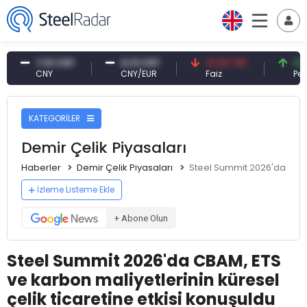
7,10 CNY
0,13 CNY
41,30 TRY
83,79 USD
CNY
CNY/EUR
Faiz
Petrol(bren
KATEGORİLER
Demir Çelik Piyasaları
Haberler
Demir Çelik Piyasaları
Steel Summit 2026'da CBAM,
İzleme Listeme Ekle
+ Abone Olun
Steel Summit 2026'da CBAM, ETS
ve karbon maliyetlerinin küresel
çelik ticaretine etkisi konuşuldu