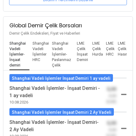
Global Demir Çelik Borsaları
Demir Çelik Endeksleri, Fiyat ve Haberleri
Shanghai
Shanghai
Shanghai
LME
LME
LME
LME
Vadeli
Vadeli
Vadeli
Çelik
Çelik
Çelik
Çelik
İşlemler-
İşlemler
İşlemler-
İnşaat
Hurda
HRC
Hasır
İnşaat
HRC
Paslanmaz
Demiri
demiri
Çelik
Shanghai Vadeli İşlemler İnşaat Demiri 1 ay vadeli
Shanghai Vadeli İşlemler- İnşaat Demiri -
0,00
1 ay vadeli
-0,00
(0,00)
10.08.2026
Shanghai Vadeli İşlemler İnşaat Demiri 2 Ay Vadeli
Shanghai Vadeli İşlemler- İnşaat Demiri-
0,00
2 Ay Vadeli
-0,00
(0,00)