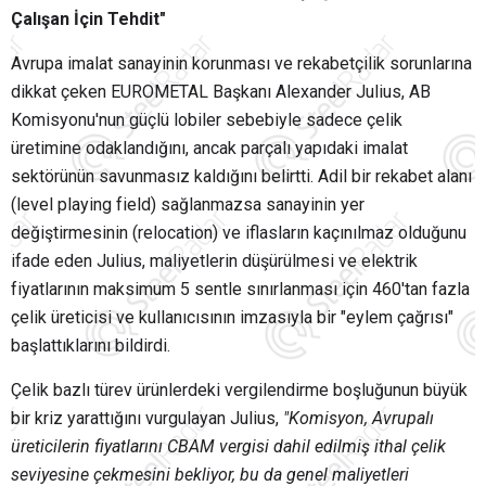
Çalışan İçin Tehdit"
Avrupa imalat sanayinin korunması ve rekabetçilik sorunlarına
dikkat çeken EUROMETAL Başkanı Alexander Julius, AB
Komisyonu'nun güçlü lobiler sebebiyle sadece çelik
üretimine odaklandığını, ancak parçalı yapıdaki imalat
sektörünün savunmasız kaldığını belirtti. Adil bir rekabet alanı
(level playing field) sağlanmazsa sanayinin yer
değiştirmesinin (relocation) ve iflasların kaçınılmaz olduğunu
ifade eden Julius, maliyetlerin düşürülmesi ve elektrik
fiyatlarının maksimum 5 sentle sınırlanması için 460'tan fazla
çelik üreticisi ve kullanıcısının imzasıyla bir "eylem çağrısı"
başlattıklarını bildirdi.
Çelik bazlı türev ürünlerdeki vergilendirme boşluğunun büyük
bir kriz yarattığını vurgulayan Julius,
"Komisyon, Avrupalı
üreticilerin fiyatlarını CBAM vergisi dahil edilmiş ithal çelik
seviyesine çekmesini bekliyor, bu da genel maliyetleri