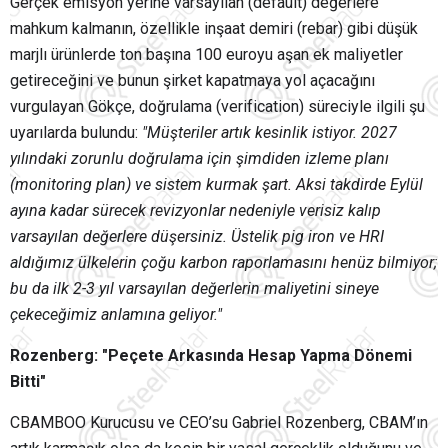
Gerçek emisyon yerine varsayılan (default) değerlere
mahkum kalmanın, özellikle inşaat demiri (rebar) gibi düşük
marjlı ürünlerde ton başına 100 euroyu aşan ek maliyetler
getireceğini ve bunun şirket kapatmaya yol açacağını
vurgulayan Gökçe, doğrulama (verification) süreciyle ilgili şu
uyarılarda bulundu:
"Müşteriler artık kesinlik istiyor. 2027
yılındaki zorunlu doğrulama için şimdiden izleme planı
(monitoring plan) ve sistem kurmak şart. Aksi takdirde Eylül
ayına kadar sürecek revizyonlar nedeniyle verisiz kalıp
varsayılan değerlere düşersiniz. Üstelik pig iron ve HRI
aldığımız ülkelerin çoğu karbon raporlamasını henüz bilmiyor;
bu da ilk 2-3 yıl varsayılan değerlerin maliyetini sineye
çekeceğimiz anlamına geliyor."
Rozenberg: "Peçete Arkasında Hesap Yapma Dönemi
Bitti"
CBAMBOO Kurucusu ve CEO’su Gabriel Rozenberg, CBAM’ın