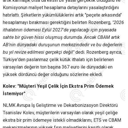
artık karmaşık olsa da kesin bir yasal gerçeklik olduğunu ve
Komisyonun maliyet hesaplama detaylarını yasalaştırdığını
hatırlattı. Şirketlerin yükümlülüklerini artık "peçete arkasında"
hesaplamayı bırakması gerektiğini belirten Rozenberg,
"2026
ithalatının ödemesi Eylül 2027'de yapılacağı için piyasada
sahte bir güven hissi oluşmuş durumda. Ancak CBAM artık
AB'nin dünyadaki duruşunun merkezindedir ve bu değerlerin
bu yıl revize edilmesi gerçekçi değil"
dedi. Rozenberg ayrıca,
Türkiye'den paslanmaz çelik kütük ithalatı için belirlenen
varsayılan değerin ton başına 367 euro ile dünyadaki en
yüksek dördüncü değer olduğunu sözlerine ekledi.
Kolev: "Müşteri Yeşil Çelik İçin Ekstra Prim Ödemek
İstemiyor"
NLMK Avrupa İş Geliştirme ve Dekarbonizasyon Direktörü
Tsanislav Kolev, müşterilerin varsayılan olarak yeşil çeliğe
ekstra bir prim ödemeye istekli olmadıklarını, ETS ve CBAM
mekanizmalarının yüksek fırın maliyetlerini kasıtlı olarak