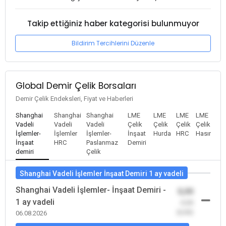
Takip ettiğiniz haber kategorisi bulunmuyor
Bildirim Tercihlerini Düzenle
Global Demir Çelik Borsaları
Demir Çelik Endeksleri, Fiyat ve Haberleri
Shanghai
Shanghai
Shanghai
LME
LME
LME
LME
Vadeli
Vadeli
Vadeli
Çelik
Çelik
Çelik
Çelik
İşlemler-
İşlemler
İşlemler-
İnşaat
Hurda
HRC
Hasır
İnşaat
HRC
Paslanmaz
Demiri
demiri
Çelik
Shanghai Vadeli İşlemler İnşaat Demiri 1 ay vadeli
Shanghai Vadeli İşlemler- İnşaat Demiri -
0,00
1 ay vadeli
-0,00
(0,00)
06.08.2026