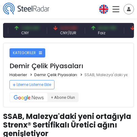
7,09 CNY
0,13 CNY
41,54 TRY
79,7
CNY
CNY/EUR
Faiz
Petrol
KATEGORİLER
Demir Çelik Piyasaları
Haberler
Demir Çelik Piyasaları
SSAB, Malezya'daki yeni orta
İzleme Listeme Ekle
+ Abone Olun
SSAB, Malezya'daki yeni ortağıyla
Strenx® Sertifikalı Üretici ağını
genişletiyor