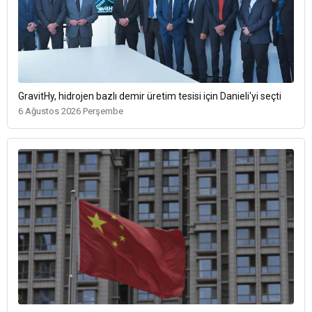
GravitHy, hidrojen bazlı demir üretim tesisi için Danieli'yi seçti
6 Ağustos 2026 Perşembe