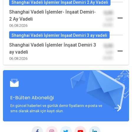
Shanghai Vadeli İşlemler İnşaat Demiri 2 Ay Vadeli
Shanghai Vadeli İşlemler- İnşaat Demiri-
0,00
2 Ay Vadeli
-0,00
(0,00)
06.08.2026
Shanghai Vadeli İşlemler İnşaat Demiri 3 ay vadeli
Shanghai Vadeli İşlemler İnşaat Demiri 3
0,00
ay vadeli
-0,00
(0,00)
06.08.2026
E-Bülten Aboneliği
En güncel haberleri ve günlük demir fiyatlarını e-posta ve
sms olarak almak için kayıt olun.