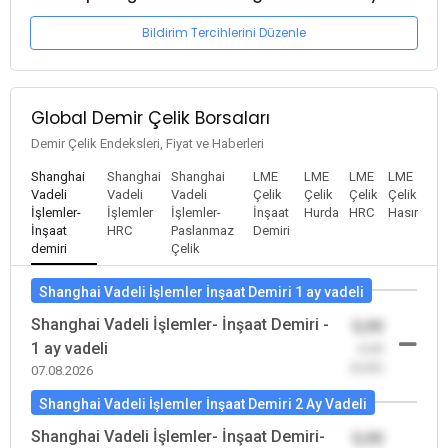
Bildirim Tercihlerini Düzenle
Global Demir Çelik Borsaları
Demir Çelik Endeksleri, Fiyat ve Haberleri
Shanghai
Shanghai
Shanghai
LME
LME
LME
LME
Vadeli
Vadeli
Vadeli
Çelik
Çelik
Çelik
Çelik
İşlemler-
İşlemler
İşlemler-
İnşaat
Hurda
HRC
Hasır
İnşaat
HRC
Paslanmaz
Demiri
demiri
Çelik
Shanghai Vadeli İşlemler İnşaat Demiri 1 ay vadeli
Shanghai Vadeli İşlemler- İnşaat Demiri -
0,00
1 ay vadeli
-0,00
(0,00)
07.08.2026
Shanghai Vadeli İşlemler İnşaat Demiri 2 Ay Vadeli
Shanghai Vadeli İşlemler- İnşaat Demiri-
0,00