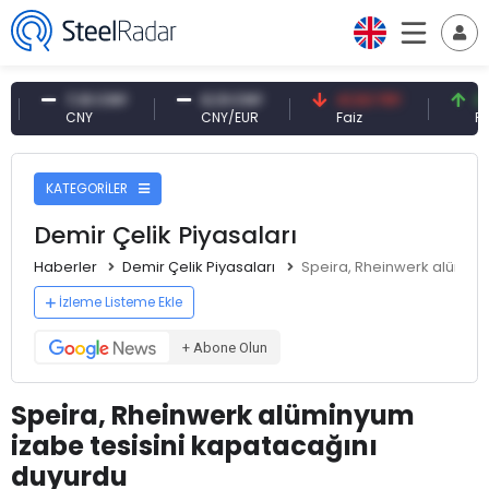
7,10 CNY
0,13 CNY
41,53 TRY
83,27 
CNY
CNY/EUR
Faiz
Petrol(b
KATEGORİLER
Demir Çelik Piyasaları
Haberler
Demir Çelik Piyasaları
Speira, Rheinwerk alüminy
İzleme Listeme Ekle
+ Abone Olun
Speira, Rheinwerk alüminyum
izabe tesisini kapatacağını
duyurdu