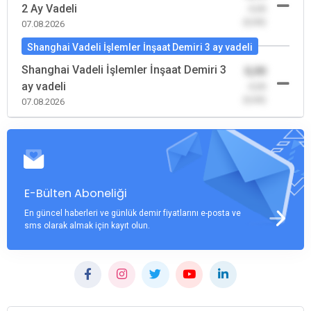
2 Ay Vadeli
-0,00
(0,00)
07.08.2026
Shanghai Vadeli İşlemler İnşaat Demiri 3 ay vadeli
Shanghai Vadeli İşlemler İnşaat Demiri 3
0,00
ay vadeli
-0,00
(0,00)
07.08.2026
E-Bülten Aboneliği
En güncel haberleri ve günlük demir fiyatlarını e-posta ve
sms olarak almak için kayıt olun.