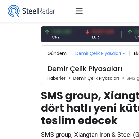
7,59 USD
7,09 CNY
54,87 EUR
0,13 CN
SD
CNY
EUR
CNY/EUR
Gündem
Demir Çelik Piyasaları
E
Demir Çelik Piyasaları
Haberler
Demir Çelik Piyasaları
SMS group
SMS group, Xiangta
dört hatlı yeni k
teslim edecek
SMS group, Xiangtan Iron & Steel (G