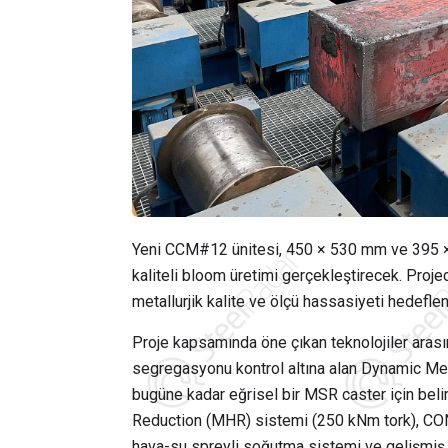
Yeni CCM#12 ünitesi, 450 × 530 mm ve 395 × 
kaliteli bloom üretimi gerçekleştirecek. Projede
metallurjik kalite ve ölçü hassasiyeti hedeflen
Proje kapsamında öne çıkan teknolojiler arasın
segregasyonu kontrol altına alan Dynamic Mec
bugüne kadar eğrisel bir MSR caster için be
Reduction (MHR) sistemi (250 kNm tork), CON
hava-su spreyli soğutma sistemi ve gelişmi