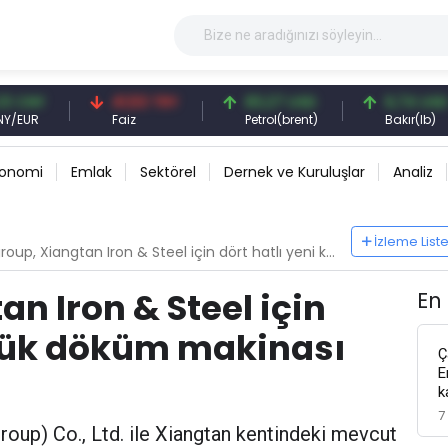
Y
41,53 TRY
83,27 USD
6,74 USD
Faiz
Petrol(brent)
Bakır(lb)
konomi
Emlak
Sektörel
Dernek ve Kuruluşlar
Analiz
İzleme List
, Xiangtan Iron & Steel için dört hatlı yeni kütük döküm makinası teslim edecek
n Iron & Steel için
En
ütük döküm makinası
Ç
E
k
7
roup) Co., Ltd. ile Xiangtan kentindeki mevcut