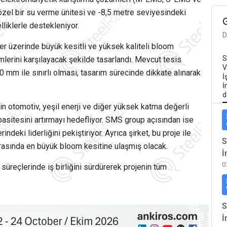
 özel bir su verme ünitesi ve -8,5 metre seviyesindeki
liklerle destekleniyor.
D
ter üzerinde büyük kesitli ve yüksek kaliteli bloom
S
imlerini karşılayacak şekilde tasarlandı. Mevcut tesis
V
0 mm ile sınırlı olması, tasarım sürecinde dikkate alınarak
İ
İ
d
’in otomotiv, yeşil enerji ve diğer yüksek katma değerli
asitesini artırmayı hedefliyor.
SMS group
açısından ise
ndeki liderliğini pekiştiriyor. Ayrıca şirket, bu proje ile
S
rasında en büyük bloom kesitine ulaşmış olacak.
İ
0
süreçlerinde iş birliğini sürdürerek projenin tüm
S
İ