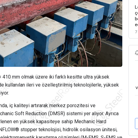
L
ç
b
e
7
410 mm olmak üzere iki farklı kesitte ultra yüksek
 kullanılan ileri ve özelleştirilmiş teknolojilerle, yüksek
v
iyor.
da, iç kaliteyi artırarak merkez porozitesi ve
hanic Soft Reduction (DMSR) sistemi yer alıyor. Ayrıca
lirlenen en yüksek kapasiteye sahip Mechanic Hard
FLOW® stopper teknolojisi, hidrolik osilasyon ünitesi,
ş elektromanyetik karıştırma çözümleri (M-EMS, S-EMS ve