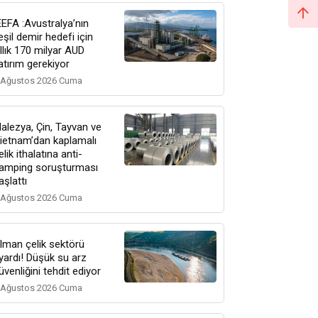
EEFA :Avustralya’nın
eşil demir hedefi için
ıllık 170 milyar AUD
atırım gerekiyor
 Ağustos 2026 Cuma
alezya, Çin, Tayvan ve
ietnam’dan kaplamalı
elik ithalatına anti-
amping soruşturması
aşlattı
 Ağustos 2026 Cuma
lman çelik sektörü
yardı! Düşük su arz
üvenliğini tehdit ediyor
 Ağustos 2026 Cuma