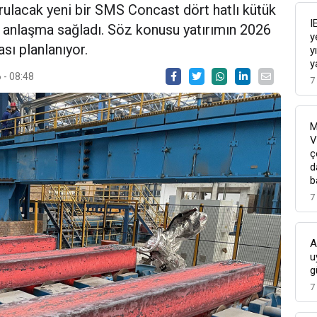
urulacak yeni bir SMS Concast dört hatlı kütük
I
 anlaşma sağladı. Söz konusu yatırımın 2026
y
sı planlanıyor.
y
y
 - 08:48
7
M
V
ç
d
b
7
A
u
g
7