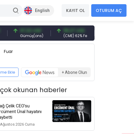
KAYIT OL
OTURUM AÇ
English
97,32 USD
96,27 USD
377,25 USD
Gümüş(ons)
(CME) 62% Fe
Gemi Söküm
Fuar
eme Ekle
+ Abone Olun
 çok okunan haberler
ağ Çelik CEO’su
rcüment Ünal hayatını
aybetti
 Ağustos 2026 Cuma