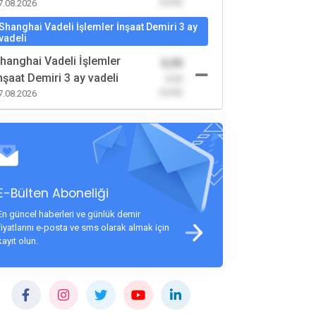
(0,00)
7.08.2026
Shanghai Vadeli İşlemler İnşaat Demiri 3 ay
vadeli
hanghai Vadeli İşlemler
0,00
nşaat Demiri 3 ay vadeli
-0,00
(0,00)
7.08.2026
E-Bülten Aboneliği
En güncel haberleri ve günlük demir
fiyatlarını e-posta ve sms olarak almak için
kayıt olun.