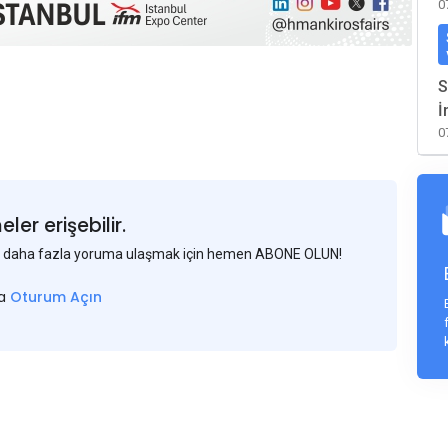
0
S
İ
0
er erişebilir.
 ve daha fazla yoruma ulaşmak için hemen ABONE OLUN!
sa
Oturum Açın