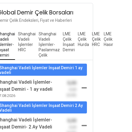
Global Demir Çelik Borsaları
emir Çelik Endeksleri, Fiyat ve Haberleri
hanghai
Shanghai
Shanghai
LME
LME
LME
LME
adeli
Vadeli
Vadeli
Çelik
Çelik
Çelik
Çelik
şlemler-
İşlemler
İşlemler-
İnşaat
Hurda
HRC
Hasır
nşaat
HRC
Paslanmaz
Demiri
emiri
Çelik
Shanghai Vadeli İşlemler İnşaat Demiri 1 ay
vadeli
hanghai Vadeli İşlemler-
0,00
nşaat Demiri - 1 ay vadeli
-0,00
(0,00)
7.08.2026
Shanghai Vadeli İşlemler İnşaat Demiri 2 Ay
Vadeli
hanghai Vadeli İşlemler-
0,00
nşaat Demiri- 2 Ay Vadeli
-0,00