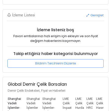
Genişlet
İzleme Listesi
İzleme listeniz boş
Favori emtialarınızı hızlı erişim için ekleyin ve son fiyat
değişim haberlerini kaçırmayın.
Takip ettiğiniz haber kategorisi bulunmuyor
Bildirim Tercihlerini Düzenle
Global Demir Çelik Borsaları
Demir Çelik Endeksleri, Fiyat ve Haberleri
Shanghai
Shanghai
Shanghai
LME
LME
LME
LME
Vadeli
Vadeli
Vadeli
Çelik
Çelik
Çelik
Çelik
İşlemler-
İşlemler
İşlemler-
İnşaat
Hurda
HRC
Hasır