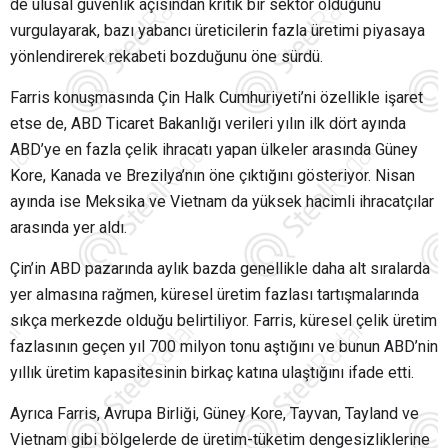
de ulusal güvenlik açısından kritik bir sektör olduğunu
vurgulayarak, bazı yabancı üreticilerin fazla üretimi piyasaya
yönlendirerek rekabeti bozduğunu öne sürdü.
Farris konuşmasında Çin Halk Cumhuriyeti’ni özellikle işaret
etse de, ABD Ticaret Bakanlığı verileri yılın ilk dört ayında
ABD’ye en fazla çelik ihracatı yapan ülkeler arasında Güney
Kore, Kanada ve Brezilya’nın öne çıktığını gösteriyor. Nisan
ayında ise Meksika ve Vietnam da yüksek hacimli ihracatçılar
arasında yer aldı.
Çin’in ABD pazarında aylık bazda genellikle daha alt sıralarda
yer almasına rağmen, küresel üretim fazlası tartışmalarında
sıkça merkezde olduğu belirtiliyor. Farris, küresel çelik üretim
fazlasının geçen yıl 700 milyon tonu aştığını ve bunun ABD’nin
yıllık üretim kapasitesinin birkaç katına ulaştığını ifade etti.
Ayrıca Farris, Avrupa Birliği, Güney Kore, Tayvan, Tayland ve
Vietnam gibi bölgelerde de üretim-tüketim dengesizliklerine