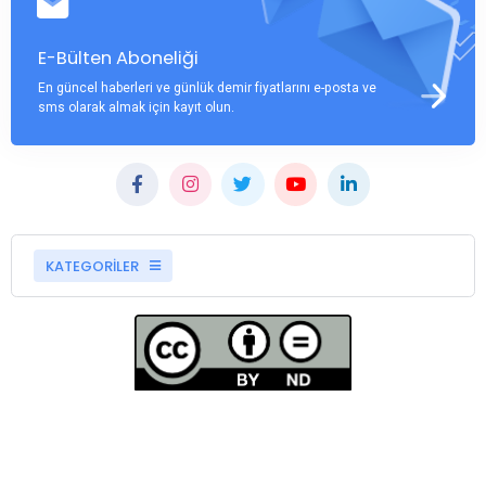
E-Bülten Aboneliği
En güncel haberleri ve günlük demir fiyatlarını e-posta ve
sms olarak almak için kayıt olun.
KATEGORİLER