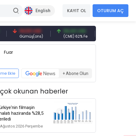
KAYIT OL
OTURUM AÇ
English
94,50 USD
94,44 USD
377,25 USD
Gümüş(ons)
(CME) 62% Fe
Gemi Söküm
Fuar
eme Ekle
+ Abone Olun
 çok okunan haberler
ürkiye'nin filmaşin
thalatı haziranda %28,5
eriledi
 Ağustos 2026 Perşembe