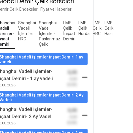
Global Demir Çelik Borsaları
emir Çelik Endeksleri, Fiyat ve Haberleri
hanghai
Shanghai
Shanghai
LME
LME
LME
LME
adeli
Vadeli
Vadeli
Çelik
Çelik
Çelik
Çelik
şlemler-
İşlemler
İşlemler-
İnşaat
Hurda
HRC
Hasır
nşaat
HRC
Paslanmaz
Demiri
emiri
Çelik
Shanghai Vadeli İşlemler İnşaat Demiri 1 ay
vadeli
hanghai Vadeli İşlemler-
0,00
nşaat Demiri - 1 ay vadeli
-0,00
(0,00)
6.08.2026
Shanghai Vadeli İşlemler İnşaat Demiri 2 Ay
Vadeli
hanghai Vadeli İşlemler-
0,00
nşaat Demiri- 2 Ay Vadeli
-0,00
(0,00)
6.08.2026