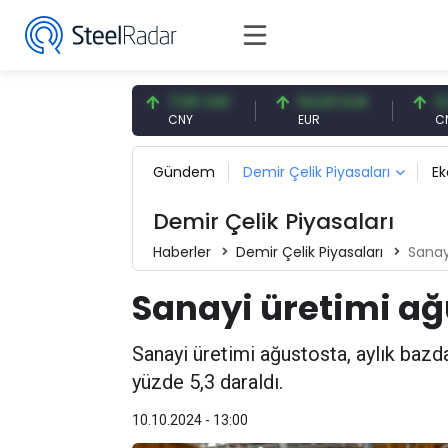
7,57 USD
7,09 CNY
54,93 EUR
0,13 CN
SD
CNY
EUR
CNY/EUR
Gündem
Demir Çelik Piyasaları
E
Demir Çelik Piyasaları
Haberler
Demir Çelik Piyasaları
Sanay
Sanayi üretimi ağ
Sanayi üretimi ağustosta, aylık bazda
yüzde 5,3 daraldı.
10.10.2024 - 13:00