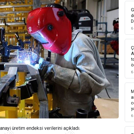
G
d
D
6
Ç
A
t
ö
6
M
a
c
y
6
anayi üretim endeksi
verilerini açıkladı.