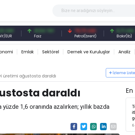
Y
41,54 TRY
79,73 USD
6,71 USD
Faiz
Petrol(brent)
Bakır(lb)
konomi
Emlak
Sektörel
Dernek ve Kuruluşlar
Analiz
İzleme List
i üretimi ağustosta daraldı
ustosta daraldı
En
 yüzde 1,6 oranında azalırken; yıllık bazda
T
i
g
6