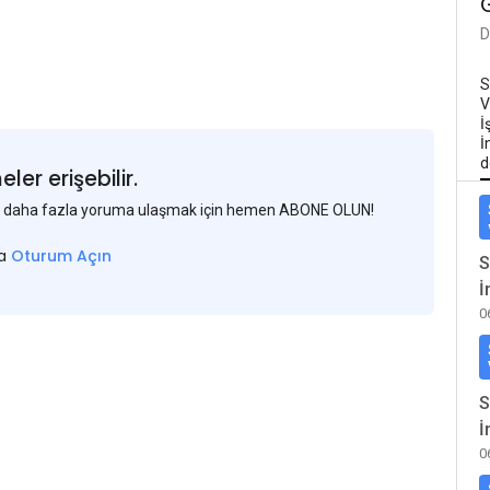
D
S
V
İ
İ
d
er erişebilir.
 ve daha fazla yoruma ulaşmak için hemen ABONE OLUN!
sa
Oturum Açın
S
İ
0
S
İ
0