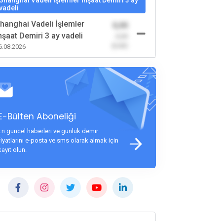
Shanghai Vadeli İşlemler İnşaat Demiri 3 ay
vadeli
hanghai Vadeli İşlemler
0,00
nşaat Demiri 3 ay vadeli
-0,00
(0,00)
6.08.2026
E-Bülten Aboneliği
En güncel haberleri ve günlük demir
fiyatlarını e-posta ve sms olarak almak için
kayıt olun.