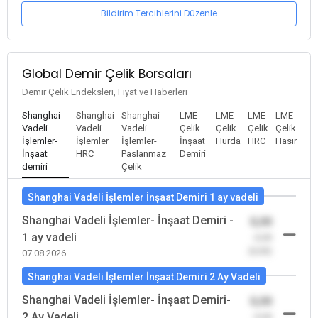
Bildirim Tercihlerini Düzenle
Global Demir Çelik Borsaları
Demir Çelik Endeksleri, Fiyat ve Haberleri
Shanghai
Shanghai
Shanghai
LME
LME
LME
LME
Vadeli
Vadeli
Vadeli
Çelik
Çelik
Çelik
Çelik
İşlemler-
İşlemler
İşlemler-
İnşaat
Hurda
HRC
Hasır
İnşaat
HRC
Paslanmaz
Demiri
demiri
Çelik
Shanghai Vadeli İşlemler İnşaat Demiri 1 ay vadeli
Shanghai Vadeli İşlemler- İnşaat Demiri -
0,00
1 ay vadeli
-0,00
(0,00)
07.08.2026
Shanghai Vadeli İşlemler İnşaat Demiri 2 Ay Vadeli
Shanghai Vadeli İşlemler- İnşaat Demiri-
0,00
2 Ay Vadeli
-0,00