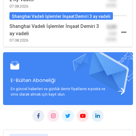
(0,00)
07.08.2026
Shanghai Vadeli İşlemler İnşaat Demiri 3 ay vadeli
Shanghai Vadeli İşlemler İnşaat Demiri 3
0,00
ay vadeli
-0,00
(0,00)
07.08.2026
E-Bülten Aboneliği
En güncel haberleri ve günlük demir fiyatlarını e-posta ve
sms olarak almak için kayıt olun.