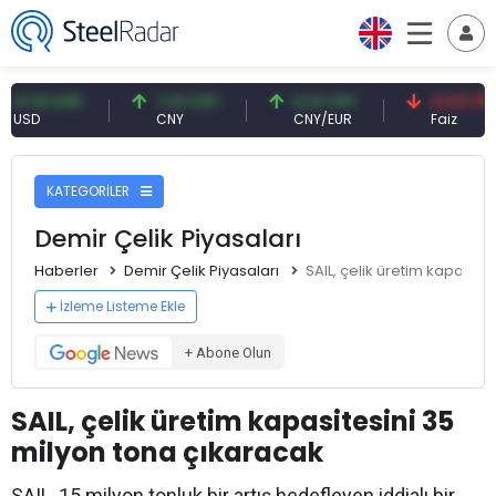
1 USD
7,10 CNY
0,13 CNY
41,53 TRY
CNY
CNY/EUR
Faiz
KATEGORİLER
Demir Çelik Piyasaları
Haberler
Demir Çelik Piyasaları
SAIL, çelik üretim kapasite
İzleme Listeme Ekle
+ Abone Olun
SAIL, çelik üretim kapasitesini 35
milyon tona çıkaracak
SAIL, 15 milyon tonluk bir artış hedefleyen iddialı bir