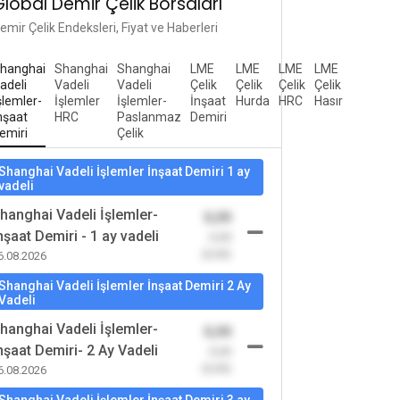
Global Demir Çelik Borsaları
emir Çelik Endeksleri, Fiyat ve Haberleri
hanghai
Shanghai
Shanghai
LME
LME
LME
LME
adeli
Vadeli
Vadeli
Çelik
Çelik
Çelik
Çelik
şlemler-
İşlemler
İşlemler-
İnşaat
Hurda
HRC
Hasır
nşaat
HRC
Paslanmaz
Demiri
emiri
Çelik
Shanghai Vadeli İşlemler İnşaat Demiri 1 ay
vadeli
hanghai Vadeli İşlemler-
0,00
nşaat Demiri - 1 ay vadeli
-0,00
(0,00)
6.08.2026
Shanghai Vadeli İşlemler İnşaat Demiri 2 Ay
Vadeli
hanghai Vadeli İşlemler-
0,00
nşaat Demiri- 2 Ay Vadeli
-0,00
(0,00)
6.08.2026