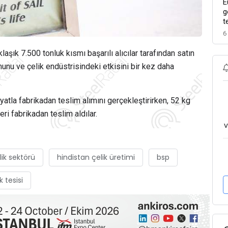
E
g
t
6
şık 7.500 tonluk kısmı başarılı alıcılar tarafından satın
unu ve çelik endüstrisindeki etkisini bir kez daha
iyatla fabrikadan teslim alımını gerçekleştirirken, 52 kg
eri fabrikadan teslim aldılar.
v
lik sektörü
hindistan çelik üretimi
bsp
k tesisi