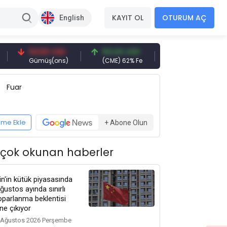
KAYIT OL
OTURUM AÇ
English
94,50 USD
94,44 USD
93,00 USD
Gümüş(ons)
(CME) 62% Fe
Demir Cevheri 61% Fe
Fuar
eme Ekle
+ Abone Olun
 çok okunan haberler
in'in kütük piyasasında
ğustos ayında sınırlı
oparlanma beklentisi
ne çıkıyor
 Ağustos 2026 Perşembe