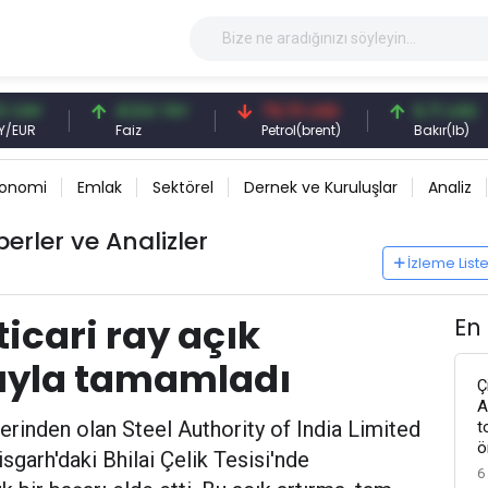
41,54 TRY
79,73 USD
6,71 USD
Faiz
Petrol(brent)
Bakır(lb)
konomi
Emlak
Sektörel
Dernek ve Kuruluşlar
Analiz
berler ve Analizler
İzleme List
ticari ray açık
En
rıyla tamamladı
Ç
A
lerinden olan Steel Authority of India Limited
t
ö
isgarh'daki Bhilai Çelik Tesisi'nde
6