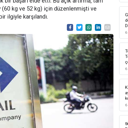
k bir başarı elde etti. Bu açık artırma, tam
y (60 kg ve 52 kg) için düzenlenmişti ve
G
r ilgiyle karşılandı.
d
D
6
T
T
ç
6
K
a
k
6
t