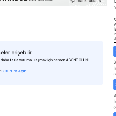
D
S
V
İ
İ
d
er erişebilir.
 ve daha fazla yoruma ulaşmak için hemen ABONE OLUN!
S
İ
sa
Oturum Açın
0
S
İ
0