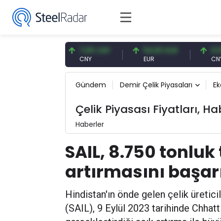
,57 USD
7,09 CNY
54,93 EUR
0,13 CNY
D
CNY
EUR
CNY/EUR
Gündem
Demir Çelik Piyasaları
E
Çelik Piyasası Fiyatları, Ha
Haberler
SAIL, 8.750 tonluk 
artırmasını başa
Hindistan'ın önde gelen çelik üretici
(SAIL), 9 Eylül 2023 tarihinde Chhatt