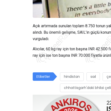
Açık artırmada sunulan toplam 8.750 tonun yakla
alındı. Bu önemli gelişme, SAIL'in güçlü konum
vurguladı.
Alıcılar, 60 kg ray için ton başına INR 42.500 f
ray için ise ton başına INR 70.000 fiyatla ürünl
Etiketler
hindistan
saıl
çe
chhattisgarh'daki bhilai çeli