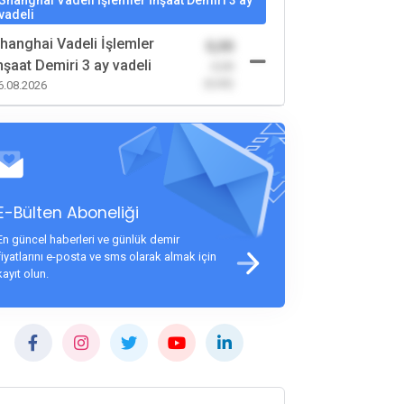
Shanghai Vadeli İşlemler İnşaat Demiri 3 ay
vadeli
hanghai Vadeli İşlemler
0,00
nşaat Demiri 3 ay vadeli
-0,00
(0,00)
6.08.2026
E-Bülten Aboneliği
En güncel haberleri ve günlük demir
fiyatlarını e-posta ve sms olarak almak için
kayıt olun.