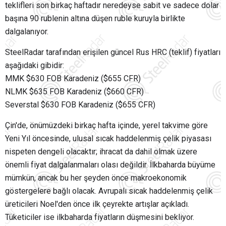
teklifleri son birkaç haftadır neredeyse sabit ve sadece dolar
başına 90 rublenin altına düşen ruble kuruyla birlikte
dalgalanıyor.
SteelRadar tarafından erişilen güncel Rus HRC (teklif) fiyatları
aşağıdaki gibidir:
MMK $630 FOB Karadeniz ($655 CFR)
NLMK $635 FOB Karadeniz ($660 CFR)
Severstal $630 FOB Karadeniz ($655 CFR)
Çin'de, önümüzdeki birkaç hafta içinde, yerel takvime göre
Yeni Yıl öncesinde, ulusal sıcak haddelenmiş çelik piyasası
nispeten dengeli olacaktır; ihracat da dahil olmak üzere
önemli fiyat dalgalanmaları olası değildir. İlkbaharda büyüme
mümkün, ancak bu her şeyden önce makroekonomik
göstergelere bağlı olacak. Avrupalı sıcak haddelenmiş çelik
üreticileri Noel'den önce ilk çeyrekte artışlar açıkladı.
Tüketiciler ise ilkbaharda fiyatların düşmesini bekliyor.