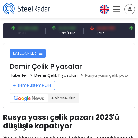
47,59 USD
0,13 CNY
41,53 TRY
83,27 
USD
CNY/EUR
Faiz
Petrol(
KATEGORİLER
Demir Çelik Piyasaları
Haberler
Demir Çelik Piyasaları
Rusya yassı çelik pazarı 2
İzleme Listeme Ekle
+ Abone Olun
Rusya yassı çelik pazarı 2023'ü
düşüşle kapatıyor
Yeni yıldan önce canlanma beklentileri gerçekleşmedi.