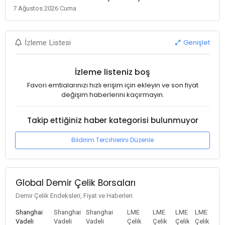
7 Ağustos 2026 Cuma
Genişlet
İzleme Listesi
İzleme listeniz boş
Favori emtialarınızı hızlı erişim için ekleyin ve son fiyat
değişim haberlerini kaçırmayın.
Takip ettiğiniz haber kategorisi bulunmuyor
Bildirim Tercihlerini Düzenle
Global Demir Çelik Borsaları
Demir Çelik Endeksleri, Fiyat ve Haberleri
Shanghai
Shanghai
Shanghai
LME
LME
LME
LME
Vadeli
Vadeli
Vadeli
Çelik
Çelik
Çelik
Çelik