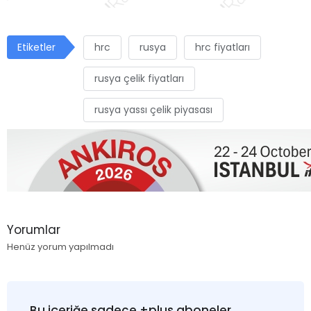
Etiketler
hrc
rusya
hrc fiyatları
rusya çelik fiyatları
rusya yassı çelik piyasası
Yorumlar
Henüz yorum yapılmadı
Bu içeriğe sadece +plus aboneler