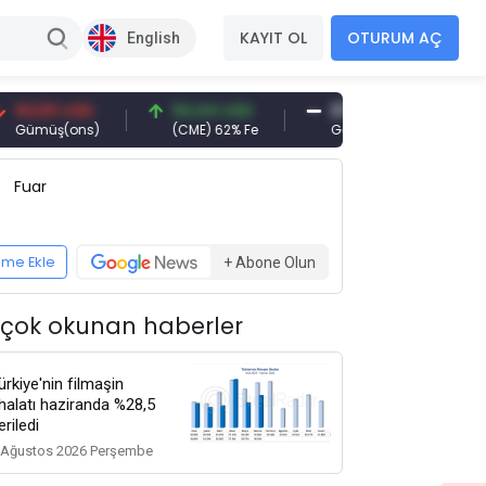
KAYIT OL
OTURUM AÇ
English
50 USD
94,44 USD
377,25 USD
6.089
üş(ons)
(CME) 62% Fe
Gemi Söküm
Altın(g
Fuar
eme Ekle
+ Abone Olun
 çok okunan haberler
ürkiye'nin filmaşin
thalatı haziranda %28,5
eriledi
 Ağustos 2026 Perşembe