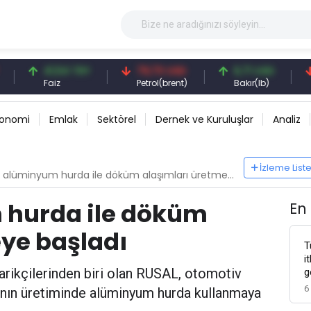
41,54 TRY
79,73 USD
6,71 USD
94,
Faiz
Petrol(brent)
Bakır(lb)
Güm
konomi
Emlak
Sektörel
Dernek ve Kuruluşlar
Analiz
İzleme List
alüminyum hurda ile döküm alaşımları üretmeye başladı
 hurda ile döküm
En
ye başladı
T
i
rikçilerinden biri olan RUSAL, otomotiv
g
6
rının üretiminde alüminyum hurda kullanmaya