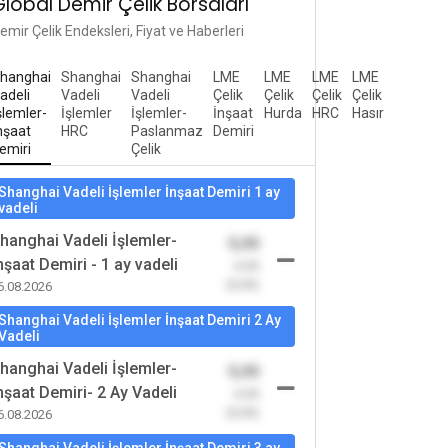
Global Demir Çelik Borsaları
emir Çelik Endeksleri, Fiyat ve Haberleri
hanghai
Shanghai
Shanghai
LME
LME
LME
LME
adeli
Vadeli
Vadeli
Çelik
Çelik
Çelik
Çelik
şlemler-
İşlemler
İşlemler-
İnşaat
Hurda
HRC
Hasır
nşaat
HRC
Paslanmaz
Demiri
emiri
Çelik
Shanghai Vadeli İşlemler İnşaat Demiri 1 ay
vadeli
hanghai Vadeli İşlemler-
0,00
nşaat Demiri - 1 ay vadeli
-0,00
(0,00)
6.08.2026
Shanghai Vadeli İşlemler İnşaat Demiri 2 Ay
Vadeli
hanghai Vadeli İşlemler-
0,00
nşaat Demiri- 2 Ay Vadeli
-0,00
(0,00)
6.08.2026