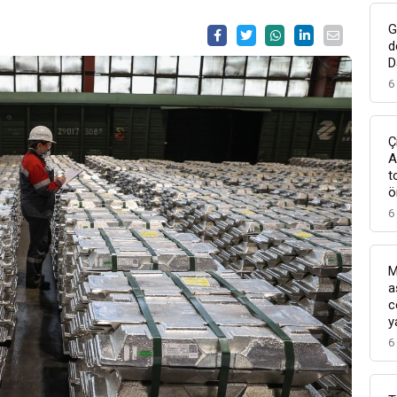
G
d
D
6
Ç
A
t
ö
6
M
a
c
y
6