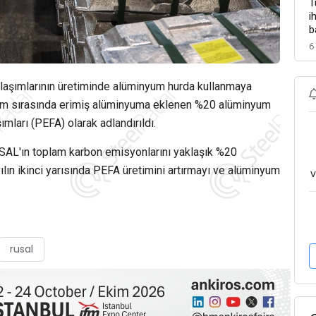
T
i
b
6
laşımlarının üretiminde alüminyum hurda kullanmaya
retim sırasında erimiş alüminyuma eklenen %20 alüminyum
mları (PEFA) olarak adlandırıldı.
SAL'ın toplam karbon emisyonlarını yaklaşık %20
lın ikinci yarısında PEFA üretimini artırmayı ve alüminyum
v
rusal