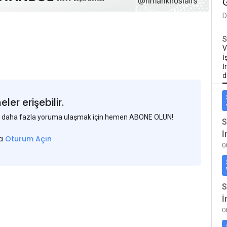
D
S
V
İ
İ
d
er erişebilir.
 ve daha fazla yoruma ulaşmak için hemen ABONE OLUN!
S
İ
sa
Oturum Açın
0
S
İ
0