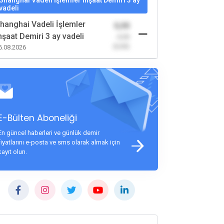
Shanghai Vadeli İşlemler İnşaat Demiri 3 ay
vadeli
hanghai Vadeli İşlemler
0,00
nşaat Demiri 3 ay vadeli
-0,00
(0,00)
6.08.2026
E-Bülten Aboneliği
En güncel haberleri ve günlük demir
fiyatlarını e-posta ve sms olarak almak için
kayıt olun.