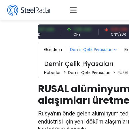
R
47,57 USD
7,09 CNY
0,13 CNY
USD
CNY
CNY/EUR
Gündem
Demir Çelik Piyasaları
E
Demir Çelik Piyasaları
Haberler
Demir Çelik Piyasaları
RUSAL 
RUSAL alüminyum
alaşımları üretme
Rusya'nın önde gelen alüminyum teda
endüstrisi için yeni döküm alaşımla