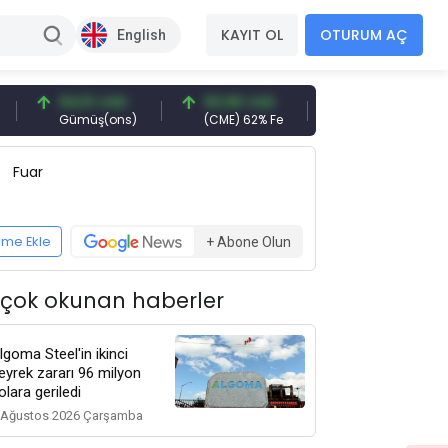
KAYIT OL
OTURUM AÇ
English
94,51 USD
93,96 USD
377,25 USD
Gümüş(ons)
(CME) 62% Fe
Gemi Söküm
Fuar
eme Ekle
+ Abone Olun
 çok okunan haberler
lgoma Steel'in ikinci
eyrek zararı 96 milyon
olara geriledi
 Ağustos 2026 Çarşamba