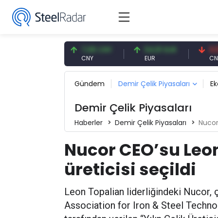
,56 USD
7,08 CNY
54,91 EUR
0,13 CNY
D
CNY
EUR
CNY/EUR
Gündem
Demir Çelik Piyasaları
E
Demir Çelik Piyasaları
Haberler
Demir Çelik Piyasaları
Nucor 
Nucor CEO’su Leon 
üreticisi seçildi
Leon Topalian liderliğindeki Nucor, 
Association for Iron & Steel Techno