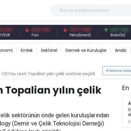
41,41 TRY
79,77 USD
6,67 USD
Faiz
Petrol(brent)
Bakır(lb)
konomi
Emlak
Sektörel
Dernek ve Kuruluşlar
Analiz
İzleme List
CEO’su Leon Topalian yılın çelik üreticisi seçildi
Topalian yılın çelik
En
A
ç
çelik sektörünün önde gelen kuruluşlarından
d
5
logy (Demir ve Çelik Teknolojisi Derneği)