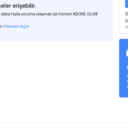
er erişebilir.
S
 ve daha fazla yoruma ulaşmak için hemen ABONE OLUN!
İ
sa
Oturum Açın
0