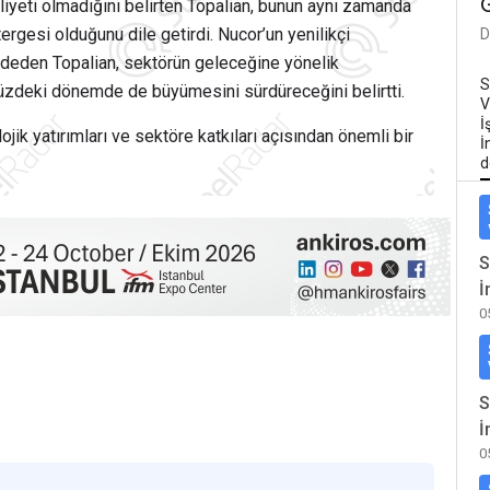
aliyeti olmadığını belirten Topalian, bunun aynı zamanda
rgesi olduğunu dile getirdi. Nucor’un yenilikçi
D
deden Topalian, sektörün geleceğine yönelik
S
müzdeki dönemde de büyümesini sürdüreceğini belirtti.
V
İ
jik yatırımları ve sektöre katkıları açısından önemli bir
İ
d
S
İ
0
S
İ
0