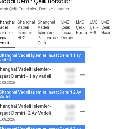
Global Demir Çelik Borsaları
emir Çelik Endeksleri, Fiyat ve Haberleri
hanghai
Shanghai
Shanghai
LME
LME
LME
LME
adeli
Vadeli
Vadeli
Çelik
Çelik
Çelik
Çelik
şlemler-
İşlemler
İşlemler-
İnşaat
Hurda
HRC
Hasır
nşaat
HRC
Paslanmaz
Demiri
emiri
Çelik
Shanghai Vadeli İşlemler İnşaat Demiri 1 ay
vadeli
hanghai Vadeli İşlemler-
0,00
nşaat Demiri - 1 ay vadeli
-0,00
(0,00)
5.08.2026
Shanghai Vadeli İşlemler İnşaat Demiri 2 Ay
Vadeli
hanghai Vadeli İşlemler-
0,00
nşaat Demiri- 2 Ay Vadeli
-0,00
(0,00)
5.08.2026