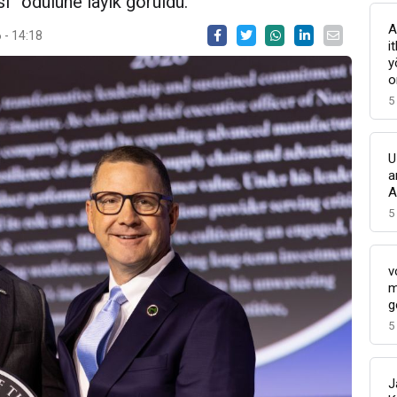
isi” ödülüne layık görüldü.
A
 - 14:18
i
y
o
5
U
a
A
5
v
m
g
5
J