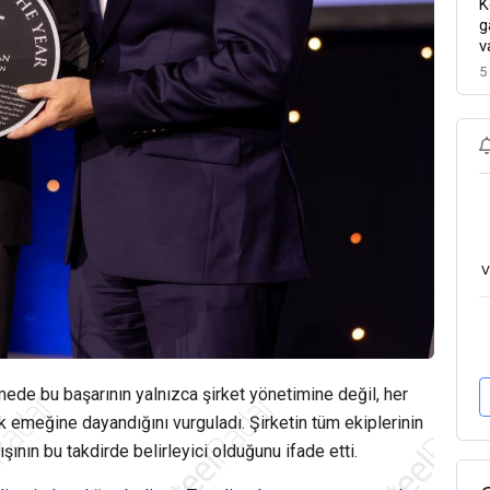
K
g
v
5
v
mede bu başarının yalnızca şirket yönetimine değil, her
k emeğine dayandığını vurguladı. Şirketin tüm ekiplerinin
ışının bu takdirde belirleyici olduğunu ifade etti.