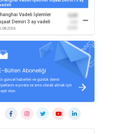
Shanghai Vadeli İşlemler İnşaat Demiri 3 ay
vadeli
hanghai Vadeli İşlemler
0,00
nşaat Demiri 3 ay vadeli
-0,00
(0,00)
5.08.2026
E-Bülten Aboneliği
En güncel haberleri ve günlük demir
fiyatlarını e-posta ve sms olarak almak için
kayıt olun.