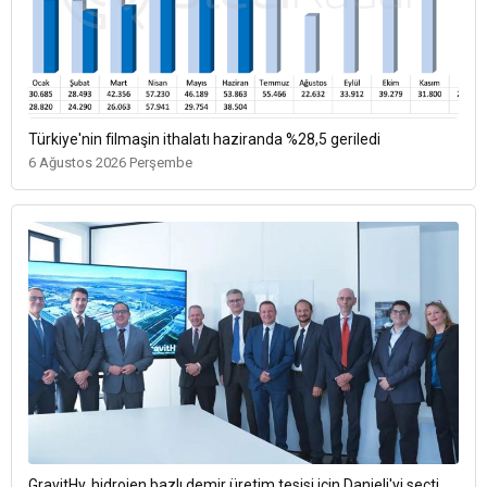
Türkiye'nin filmaşin ithalatı haziranda %28,5 geriledi
6 Ağustos 2026 Perşembe
GravitHy, hidrojen bazlı demir üretim tesisi için Danieli'yi seçti