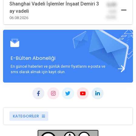
Shanghai Vadeli İşlemler İnşaat Demiri 3
0,00
ay vadeli
-0,00
(0,00)
06.08.2026
E-Bülten Aboneliği
En güncel haberleri ve günlük demir fiyatlarını e-posta ve
sms olarak almak için kayıt olun.
KATEGORİLER