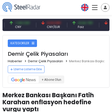
7,09 CNY
0,13 CNY
41,54 TRY
79,73 
CNY
CNY/EUR
Faiz
Petrol(
KATEGORİLER
Demir Çelik Piyasaları
Haberler
Demir Çelik Piyasaları
Merkez Bankası Başkanı Fa
İzleme Listeme Ekle
+ Abone Olun
Merkez Bankası Başkanı Fatih
Karahan enflasyon hedefine
vurgu yaptı