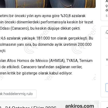
A
ç
d
timi bir önceki yılın aynı ayına göre %30,8 azalarak
5
nin önceki dönemlerdeki performansıyla keskin bir tezat
Odası (Canacero), bu keskin düşüşe dikkat çekti.
24,6 azalarak yaklaşık 181.000 ton olarak gerçekleşti. Bu
 olmasının yanı sıra, bu dönemde aylık üretimin 200.000
çti.
v
ri olan Altos Hornos de México (AHMSA), TYASA, Ternium
 de etkiledi. Canacero tarafından sağlanan veriler,
ren kritik bir gösterge olarak kabul ediliyor.
ak haddelenmiş rulo