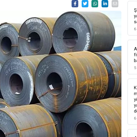
Ş
y
s
6
A
f
b
5
K
m
y
y
d
6