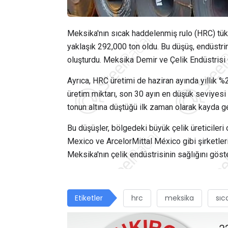
Meksika'nın sıcak haddelenmiş rulo (HRC) tüke
yaklaşık 292,000 ton oldu. Bu düşüş, endüstri
oluşturdu. Meksika Demir ve Çelik Endüstrisi 
Ayrıca, HRC üretimi de haziran ayında yıllık %
üretim miktarı, son 30 ayın en düşük seviyesi
tonun altına düştüğü ilk zaman olarak kayda ge
Bu düşüşler, bölgedeki büyük çelik üreticile
Mexico ve ArcelorMittal México gibi şirketleri
Meksika'nın çelik endüstrisinin sağlığını göste
Etiketler
hrc
meksika
sıc