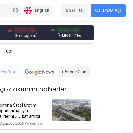
KAYIT OL
OTURUM AÇ
English
94,50 USD
94,44 USD
377,25 USD
Gümüş(ons)
(CME) 62% Fe
Gemi Söküm
Fuar
eme Ekle
+ Abone Olun
 çok okunan haberler
omina Steel üretim
oparlanmasıyla
elirlerini 3,7 kat artırdı
 Ağustos 2026 Perşembe