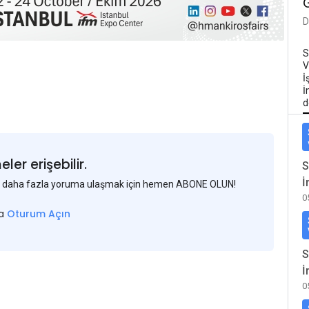
D
S
V
İ
İ
d
er erişebilir.
S
İ
 ve daha fazla yoruma ulaşmak için hemen ABONE OLUN!
0
sa
Oturum Açın
S
İ
0