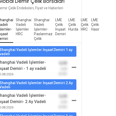
Global Demir Çelik Borsaları
emir Çelik Endeksleri, Fiyat ve Haberleri
hanghai
Shanghai
Shanghai
LME
LME
LME
LME
adeli
Vadeli
Vadeli
Çelik
Çelik
Çelik
Çelik
şlemler-
İşlemler
İşlemler-
İnşaat
Hurda
HRC
Hasır
nşaat
HRC
Paslanmaz
Demiri
emiri
Çelik
Shanghai Vadeli İşlemler İnşaat Demiri 1 ay
vadeli
hanghai Vadeli İşlemler-
0,00
nşaat Demiri - 1 ay vadeli
-0,00
(0,00)
5.08.2026
Shanghai Vadeli İşlemler İnşaat Demiri 2 Ay
Vadeli
hanghai Vadeli İşlemler-
0,00
nşaat Demiri- 2 Ay Vadeli
-0,00
(0,00)
5.08.2026