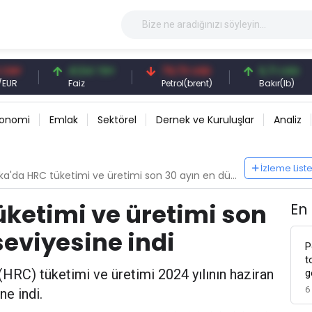
41,54 TRY
79,73 USD
6,71 USD
Faiz
Petrol(brent)
Bakır(lb)
konomi
Emlak
Sektörel
Dernek ve Kuruluşlar
Analiz
İzleme List
'da HRC tüketimi ve üretimi son 30 ayın en düşük seviyesine indi
ketimi ve üretimi son
En
seviyesine indi
P
t
HRC) tüketimi ve üretimi 2024 yılının haziran
g
6
ne indi.