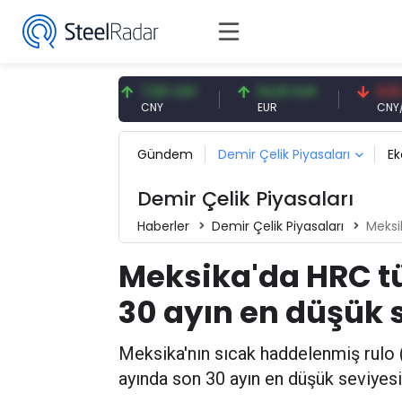
56 USD
7,08 CNY
54,91 EUR
0,13 CNY
CNY
EUR
CNY/EUR
Gündem
Demir Çelik Piyasaları
E
Demir Çelik Piyasaları
Haberler
Demir Çelik Piyasaları
Meksika
Meksika'da HRC tü
30 ayın en düşük 
Meksika'nın sıcak haddelenmiş rulo (
ayında son 30 ayın en düşük seviyesi