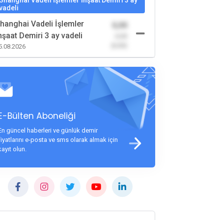
Shanghai Vadeli İşlemler İnşaat Demiri 3 ay
vadeli
hanghai Vadeli İşlemler
0,00
nşaat Demiri 3 ay vadeli
-0,00
(0,00)
5.08.2026
E-Bülten Aboneliği
En güncel haberleri ve günlük demir
fiyatlarını e-posta ve sms olarak almak için
kayıt olun.