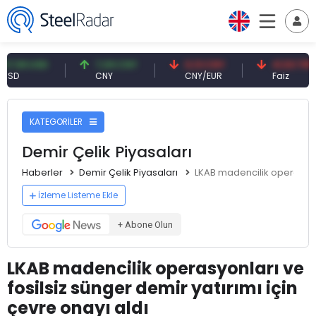
USD
7,09 CNY
0,13 CNY
41,53 TRY
CNY
CNY/EUR
Faiz
KATEGORİLER
Demir Çelik Piyasaları
Haberler
Demir Çelik Piyasaları
LKAB madencilik operasyonla
İzleme Listeme Ekle
+ Abone Olun
LKAB madencilik operasyonları ve
fosilsiz sünger demir yatırımı için
çevre onayı aldı