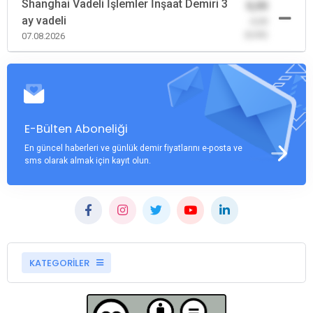
Shanghai Vadeli İşlemler İnşaat Demiri 3
0,00
ay vadeli
-0,00
(0,00)
07.08.2026
E-Bülten Aboneliği
En güncel haberleri ve günlük demir fiyatlarını e-posta ve
sms olarak almak için kayıt olun.
KATEGORİLER