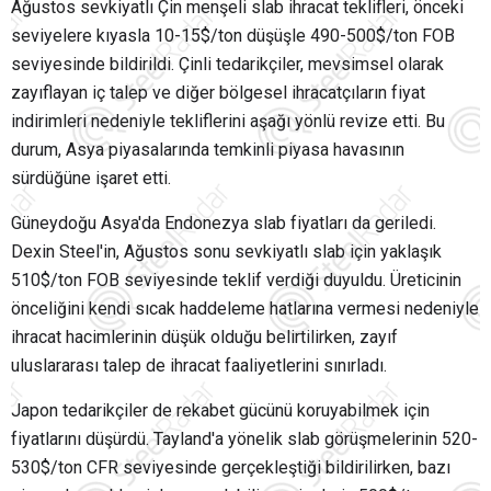
Ağustos sevkiyatlı Çin menşeli slab ihracat teklifleri, önceki
seviyelere kıyasla 10-15$/ton düşüşle 490-500$/ton FOB
seviyesinde bildirildi. Çinli tedarikçiler, mevsimsel olarak
zayıflayan iç talep ve diğer bölgesel ihracatçıların fiyat
indirimleri nedeniyle tekliflerini aşağı yönlü revize etti. Bu
durum, Asya piyasalarında temkinli piyasa havasının
sürdüğüne işaret etti.
Güneydoğu Asya'da Endonezya slab fiyatları da geriledi.
Dexin Steel'in, Ağustos sonu sevkiyatlı slab için yaklaşık
510$/ton FOB seviyesinde teklif verdiği duyuldu. Üreticinin
önceliğini kendi sıcak haddeleme hatlarına vermesi nedeniyle
ihracat hacimlerinin düşük olduğu belirtilirken, zayıf
uluslararası talep de ihracat faaliyetlerini sınırladı.
Japon tedarikçiler de rekabet gücünü koruyabilmek için
fiyatlarını düşürdü. Tayland'a yönelik slab görüşmelerinin 520-
530$/ton CFR seviyesinde gerçekleştiği bildirilirken, bazı