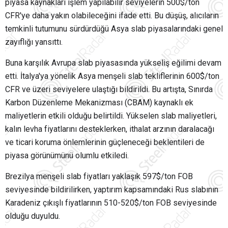
piyasa kaynakları işlem yapılabilir seviyelerin 500$/ton
CFR'ye daha yakın olabileceğini ifade etti. Bu düşüş, alıcıların
temkinli tutumunu sürdürdüğü Asya slab piyasalarındaki genel
zayıflığı yansıttı.
Buna karşılık Avrupa slab piyasasında yükseliş eğilimi devam
etti. İtalya'ya yönelik Asya menşeli slab tekliflerinin 600$/ton
CFR ve üzeri seviyelere ulaştığı bildirildi. Bu artışta, Sınırda
Karbon Düzenleme Mekanizması (CBAM) kaynaklı ek
maliyetlerin etkili olduğu belirtildi. Yükselen slab maliyetleri,
kalın levha fiyatlarını desteklerken, ithalat arzının daralacağı
ve ticari koruma önlemlerinin güçleneceği beklentileri de
piyasa görünümünü olumlu etkiledi.
Brezilya menşeli slab fiyatları yaklaşık 597$/ton FOB
seviyesinde bildirilirken, yaptırım kapsamındaki Rus slabının
Karadeniz çıkışlı fiyatlarının 510-520$/ton FOB seviyesinde
olduğu duyuldu.