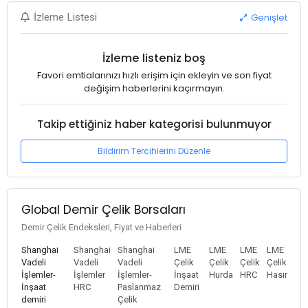
Genişlet
İzleme Listesi
İzleme listeniz boş
Favori emtialarınızı hızlı erişim için ekleyin ve son fiyat
değişim haberlerini kaçırmayın.
Takip ettiğiniz haber kategorisi bulunmuyor
Bildirim Tercihlerini Düzenle
Global Demir Çelik Borsaları
Demir Çelik Endeksleri, Fiyat ve Haberleri
Shanghai
Shanghai
Shanghai
LME
LME
LME
LME
Vadeli
Vadeli
Vadeli
Çelik
Çelik
Çelik
Çelik
İşlemler-
İşlemler
İşlemler-
İnşaat
Hurda
HRC
Hasır
İnşaat
HRC
Paslanmaz
Demiri
demiri
Çelik