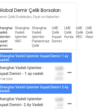
Global Demir Çelik Borsaları
emir Çelik Endeksleri, Fiyat ve Haberleri
hanghai
Shanghai
Shanghai
LME
LME
LME
LME
adeli
Vadeli
Vadeli
Çelik
Çelik
Çelik
Çelik
şlemler-
İşlemler
İşlemler-
İnşaat
Hurda
HRC
Hasır
nşaat
HRC
Paslanmaz
Demiri
emiri
Çelik
Shanghai Vadeli İşlemler İnşaat Demiri 1 ay
vadeli
hanghai Vadeli İşlemler-
0,00
nşaat Demiri - 1 ay vadeli
-0,00
(0,00)
7.08.2026
Shanghai Vadeli İşlemler İnşaat Demiri 2 Ay
Vadeli
hanghai Vadeli İşlemler-
0,00
nşaat Demiri- 2 Ay Vadeli
-0,00