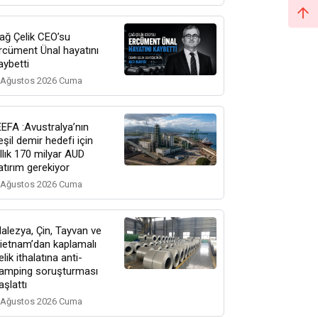
ağ Çelik CEO’su
rcüment Ünal hayatını
aybetti
 Ağustos 2026 Cuma
EEFA :Avustralya’nın
eşil demir hedefi için
ıllık 170 milyar AUD
atırım gerekiyor
 Ağustos 2026 Cuma
alezya, Çin, Tayvan ve
ietnam’dan kaplamalı
elik ithalatına anti-
amping soruşturması
aşlattı
 Ağustos 2026 Cuma