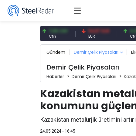
,59 USD
7,09 CNY
54,87 EUR
0,13 CNY
D
CNY
EUR
CNY/EUR
Gündem
Demir Çelik Piyasaları
E
Demir Çelik Piyasaları
Haberler
Demir Çelik Piyasaları
Kazakis
Kazakistan metalü
konumunu güçlend
Kazakistan metalürjik üretimini artırı
24.05.2024 - 16:45