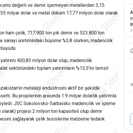
 kısmı değerli ve demir içermeyen metallerden 3,15
A
 1,35 milyar dolar ve metal döküm 17,77 milyon dolar olarak
u
g
7
ton ham çelik, 717.900 ton pik demir ve 523.800 ton
'da sanayi üretimindeki büyüme %3,8 olurken, madencilik
 büyüdü.
yatırımı 400,83 milyon dolar olup, madencilik
alat sektöründeki toplam yatırımların %13,5'ini temsil
v
kistan'ın metalürji endüstrisini aktif bir şekilde
etti. Bu projelerinin arasında 1.9 milyar dolarlık yatırımla
ı söyledi. JSC Sokolovsko-Sarbaisko madencilik ve işleme
 olarak) projesi 2 milyon ton kapasiteli olup demir
esini sağlayarak çelik tesislerine malzeme tedarik