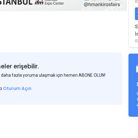
0
S
İ
0
er erişebilir.
 ve daha fazla yoruma ulaşmak için hemen ABONE OLUN!
sa
Oturum Açın