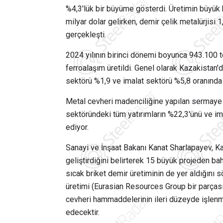
%4,3'lük bir büyüme gösterdi. Üretimin büyük
milyar dolar gelirken, demir çelik metalürjisi
gerçekleşti.
2024 yılının birinci dönemi boyunca 943.100 
ferroalaşım üretildi. Genel olarak Kazakistan
sektörü %1,9 ve imalat sektörü %5,8 oranında
Metal cevheri madenciliğine yapılan sermaye 
sektöründeki tüm yatırımların %22,3'ünü ve im
ediyor.
Sanayi ve İnşaat Bakanı Kanat Sharlapayev, Kaza
geliştirdiğini belirterek 15 büyük projeden bahs
sıcak briket demir üretiminin de yer aldığın
üretimi (Eurasian Resources Group bir parçası
cevheri hammaddelerinin ileri düzeyde işlenm
edecektir.