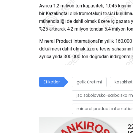
Ayrıca 1,2 milyon ton kapasiteli, 1.045 kişini
bir Kazakhstal elektrometalurji tesisi kurulma
mühendisliği de dahil olmak üzere iç pazara yö
%25 artırarak 4.2 milyon tondan 5.4 milyon ton
Mineral Product International'ın yıllık 160.000 
dökülmesi dahil olmak üzere tesis sahasının h
ayrıca yılda 300.000 ton doğrudan indirgenmiş
Etiketler
çelik üretimi
kazakhs
jsc sokolovsko-sarbaisko m
mineral product ınternatio