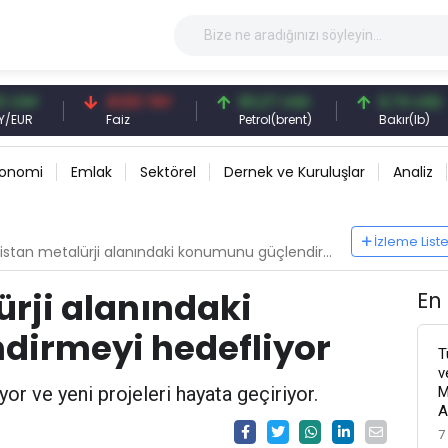
41,53 TRY
83,27 USD
6,74 USD
Faiz
Petrol(brent)
Bakır(lb)
konomi
Emlak
Sektörel
Dernek ve Kuruluşlar
Analiz
İzleme List
tan metalürji alanındaki konumunu güçlendirmeyi hedefliyor
rji alanındaki
En
irmeyi hedefliyor
T
v
yor ve yeni projeleri hayata geçiriyor.
M
A
7