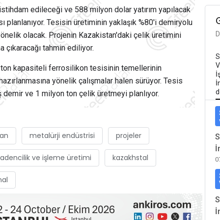
n istihdam edileceği ve 588 milyon dolar yatırım yapılacak
sı planlanıyor. Tesisin üretiminin yaklaşık %80'i demiryolu
D
nelik olacak. Projenin Kazakistan'daki çelik üretimini
a çıkaracağı tahmin ediliyor.
S
V
ton kapasiteli ferrosilikon tesisinin temellerinin
İ
azırlanmasına yönelik çalışmalar halen sürüyor. Tesis
İ
d
 demir ve 1 milyon ton çelik üretmeyi planlıyor.
tan
metalürji endüstrisi
projeler
S
İ
adencilik ve işleme üretimi
kazakhstal
0
nal
S
İ