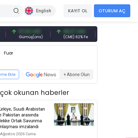
KAYIT OL
OTURUM AÇ
English
97,32 USD
96,27 USD
377,25 USD
Gümüş(ons)
(CME) 62% Fe
Gemi Söküm
Fuar
eme Ekle
+ Abone Olun
 çok okunan haberler
ürkiye, Suudi Arabistan
e Pakistan arasında
ekke Ortak Savunma
nlaşması imzalandı
 Ağustos 2026 Cuma