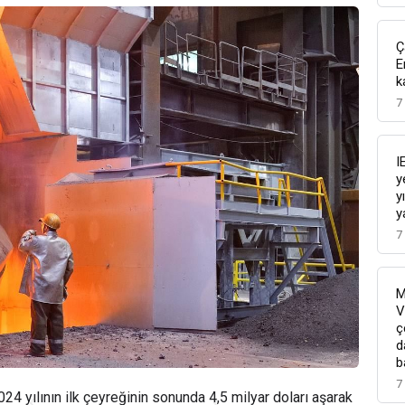
Ç
E
k
7
I
y
y
y
7
M
V
ç
d
b
7
024 yılının ilk çeyreğinin sonunda 4,5 milyar doları aşarak