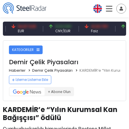
54,87 EUR
0,13 CNY
41,53 TRY
83,27 
EUR
CNY/EUR
Faiz
Petrol(
KATEGORİLER
Demir Çelik Piyasaları
Haberler
Demir Çelik Piyasaları
KARDEMİR’e “Yılın Kurumsal
İzleme Listeme Ekle
+ Abone Olun
KARDEMİR’e “Yılın Kurumsal Kan
Bağışçısı” ödülü
Cumhurbaşkanlığı himayelerinde Beştepe Millet