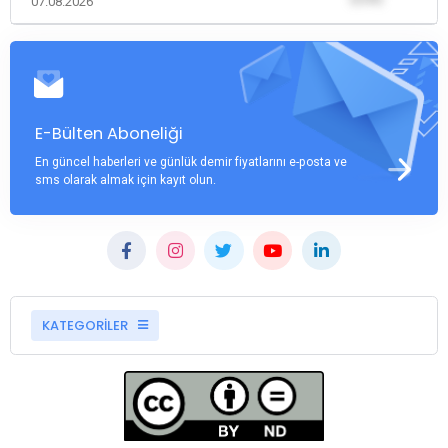
07.08.2026
E-Bülten Aboneliği
En güncel haberleri ve günlük demir fiyatlarını e-posta ve
sms olarak almak için kayıt olun.
KATEGORİLER