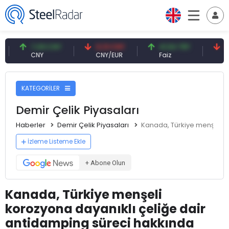
7,09 CNY
0,13 CNY
41,54 TRY
79,73 
CNY
CNY/EUR
Faiz
Petrol(
KATEGORİLER
Demir Çelik Piyasaları
Haberler
Demir Çelik Piyasaları
Kanada, Türkiye menşeli k
İzleme Listeme Ekle
+ Abone Olun
Kanada, Türkiye menşeli
korozyona dayanıklı çeliğe dair
antidamping süreci hakkında