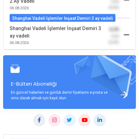
2 Ay Vadeli
-0,00
(0,00)
06.08.2026
Shanghai Vadeli İşlemler İnşaat Demiri 3 ay vadeli
Shanghai Vadeli İşlemler İnşaat Demiri 3
0,00
ay vadeli
-0,00
(0,00)
06.08.2026
E-Bülten Aboneliği
En güncel haberleri ve günlük demir fiyatlarını e-posta ve
sms olarak almak için kayıt olun.