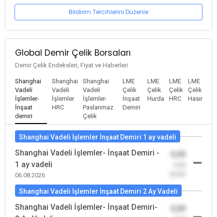
Bildirim Tercihlerini Düzenle
Global Demir Çelik Borsaları
Demir Çelik Endeksleri, Fiyat ve Haberleri
Shanghai
Shanghai
Shanghai
LME
LME
LME
LME
Vadeli
Vadeli
Vadeli
Çelik
Çelik
Çelik
Çelik
İşlemler-
İşlemler
İşlemler-
İnşaat
Hurda
HRC
Hasır
İnşaat
HRC
Paslanmaz
Demiri
demiri
Çelik
Shanghai Vadeli İşlemler İnşaat Demiri 1 ay vadeli
Shanghai Vadeli İşlemler- İnşaat Demiri -
0,00
1 ay vadeli
-0,00
(0,00)
06.08.2026
Shanghai Vadeli İşlemler İnşaat Demiri 2 Ay Vadeli
Shanghai Vadeli İşlemler- İnşaat Demiri-
0,00