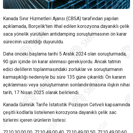
Kanada Sınır Hizmetleri Ajansı (CBSA) tarafından yapılan
açıklamada, Borçelik'ten ithal edilen korozyona dayanıklı çelik
saca yönelik yürütülen antidamping soruşturmasının ön karar
sürecinin uzatıldığı duyuruldu.
Daha önceki başlama tarihi 5 Aralık 2024 olan soruşturmada,
90 gün içinde ön karar alınması gerekiyordu. Ancak tatmin
edici delillerin toplanmasındaki zorluklar ve soruşturmanın
karmaşıklığı nedeniyle bu süre 135 güne çıkarıldı. Ön kararın
açıklanması veya soruşturmanın sonlandırılmasına ilişkin nihai
tarih, 17 Nisan 2025 olarak belirlendi.
Kanada Gümrük Tarife İstatistik Pozisyon Cetveli kapsamında
çeşitli kodlarla listelenen korozyona dayanıklı çelik sac
türlerini içeren ürünlerin listesi:
7210.30.00.00, 7210.49.00.40, 7210.49.00.50, 7210.49.00.60,