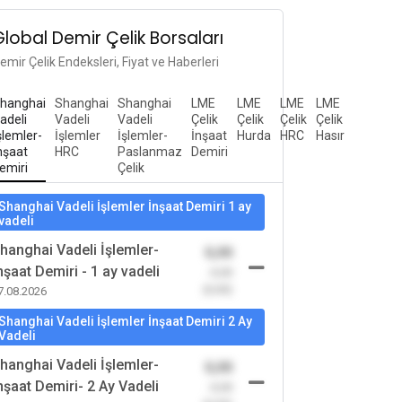
Global Demir Çelik Borsaları
emir Çelik Endeksleri, Fiyat ve Haberleri
hanghai
Shanghai
Shanghai
LME
LME
LME
LME
adeli
Vadeli
Vadeli
Çelik
Çelik
Çelik
Çelik
şlemler-
İşlemler
İşlemler-
İnşaat
Hurda
HRC
Hasır
nşaat
HRC
Paslanmaz
Demiri
emiri
Çelik
Shanghai Vadeli İşlemler İnşaat Demiri 1 ay
vadeli
hanghai Vadeli İşlemler-
0,00
nşaat Demiri - 1 ay vadeli
-0,00
(0,00)
7.08.2026
Shanghai Vadeli İşlemler İnşaat Demiri 2 Ay
Vadeli
hanghai Vadeli İşlemler-
0,00
nşaat Demiri- 2 Ay Vadeli
-0,00