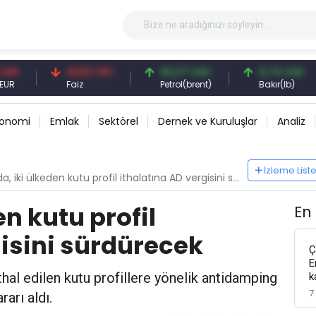
41,53 TRY
83,27 USD
6,74 USD
Faiz
Petrol(brent)
Bakır(lb)
konomi
Emlak
Sektörel
Dernek ve Kuruluşlar
Analiz
İzleme List
 iki ülkeden kutu profil ithalatına AD vergisini sürdürecek
n kutu profil
En
gisini sürdürecek
Ç
E
hal edilen kutu profillere yönelik antidamping
k
7
arı aldı.