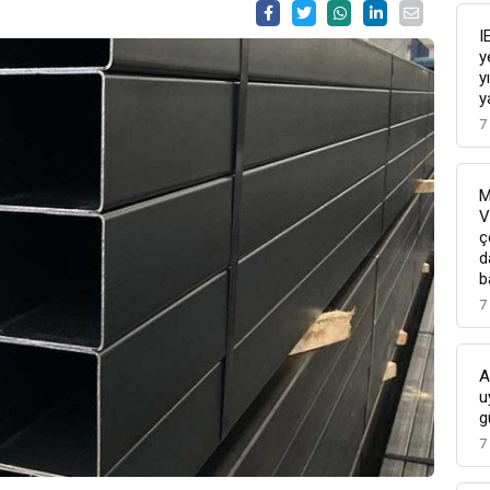
I
y
y
y
7
M
V
ç
d
b
7
A
u
g
7