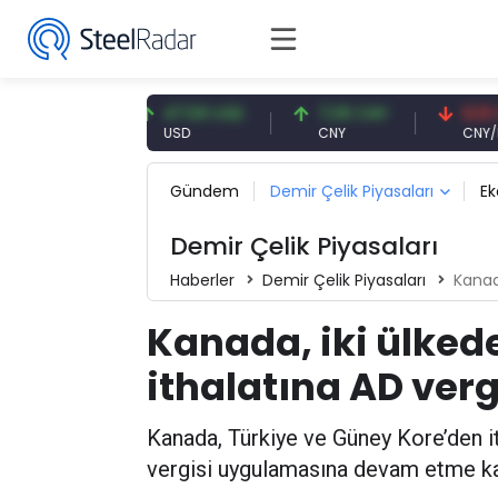
3 EUR
47,59 USD
7,09 CNY
0,13 CNY
USD
CNY
CNY/EUR
Gündem
Demir Çelik Piyasaları
E
Demir Çelik Piyasaları
Haberler
Demir Çelik Piyasaları
Kanada,
Kanada, iki ülkede
ithalatına AD ver
Kanada, Türkiye ve Güney Kore’den it
vergisi uygulamasına devam etme kar