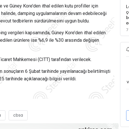
 ve Güney Kore’den ithal edilen kutu profiller için
L
ç
sı halinde, damping uygulamalarının devam edebileceği
b
vcut tedbirlerin sürdürülmesini uygun buldu.
e
7
ing vergileri kapsamında, Güney Kore’den ithal edilen
l edilen ürünlere ise %6,9 ile %30 arasında değişen
ı Ticaret Mahkemesi (CITT) tarafından verilecek.
in sonuçların 6 Şubat tarihinde yayınlanacağı belirtilmişti
tarihinde açıklanacağı bilgisi verildi.
v
a
cbsa