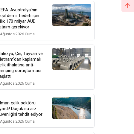
EEFA :Avustralya’nın
eşil demir hedefi için
ıllık 170 milyar AUD
atırım gerekiyor
 Ağustos 2026 Cuma
alezya, Çin, Tayvan ve
ietnam’dan kaplamalı
elik ithalatına anti-
amping soruşturması
aşlattı
 Ağustos 2026 Cuma
lman çelik sektörü
yardı! Düşük su arz
üvenliğini tehdit ediyor
 Ağustos 2026 Cuma