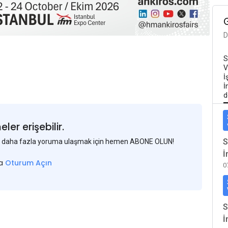
D
S
V
İ
İ
d
er erişebilir.
S
 ve daha fazla yoruma ulaşmak için hemen ABONE OLUN!
İ
sa
Oturum Açın
0
S
İ