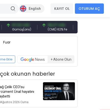
KAYIT OL
OTURUM AÇ
English
97,32 USD
96,27 USD
377,25 USD
Gümüş(ons)
(CME) 62% Fe
Gemi Söküm
Fuar
eme Ekle
+ Abone Olun
 çok okunan haberler
ağ Çelik CEO’su
rcüment Ünal hayatını
aybetti
 Ağustos 2026 Cuma