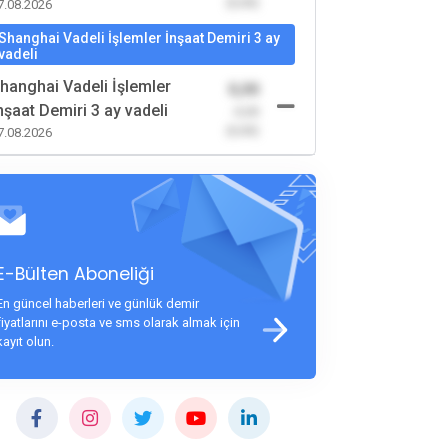
(0,00)
7.08.2026
Shanghai Vadeli İşlemler İnşaat Demiri 3 ay
vadeli
hanghai Vadeli İşlemler
0,00
nşaat Demiri 3 ay vadeli
-0,00
(0,00)
7.08.2026
E-Bülten Aboneliği
En güncel haberleri ve günlük demir
fiyatlarını e-posta ve sms olarak almak için
kayıt olun.