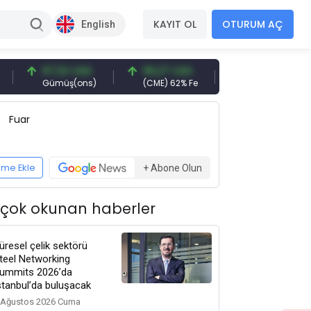
KAYIT OL
OTURUM AÇ
English
97,32 USD
96,27 USD
377,25 USD
Gümüş(ons)
(CME) 62% Fe
Gemi Söküm
Fuar
eme Ekle
+ Abone Olun
 çok okunan haberler
üresel çelik sektörü
teel Networking
ummits 2026’da
stanbul’da buluşacak
 Ağustos 2026 Cuma