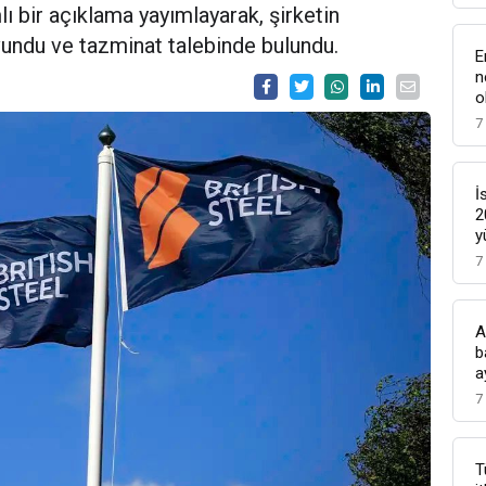
lı bir açıklama yayımlayarak, şirketin
savundu ve tazminat talebinde bulundu.
E
n
o
7
İ
2
y
7
A
b
a
7
T