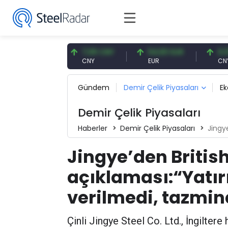
47,57 USD
7,09 CNY
54,93 EUR
0,13 C
USD
CNY
EUR
CNY/EU
Gündem
Demir Çelik Piyasaları
E
Demir Çelik Piyasaları
Haberler
Demir Çelik Piyasaları
Jingye’den
Jingye’den British
açıklaması:“Yatırı
verilmedi, tazmin
Çinli Jingye Steel Co. Ltd., İngiltere