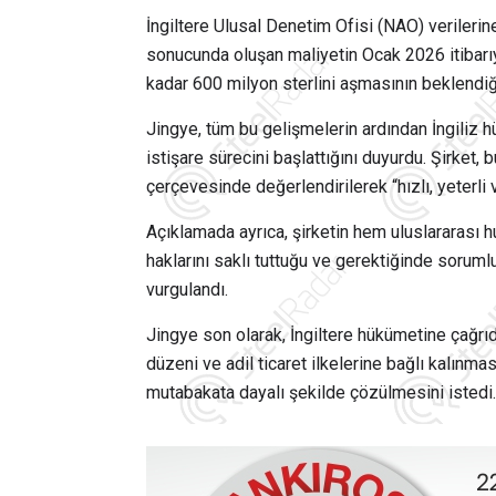
İngiltere Ulusal Denetim Ofisi (NAO) verileri
sonucunda oluşan maliyetin Ocak 2026 itibarıyla
kadar 600 milyon sterlini aşmasının beklendiği
Jingye, tüm bu gelişmelerin ardından İngiliz 
istişare sürecini başlattığını duyurdu. Şirket,
çerçevesinde değerlendirilerek “hızlı, yeterli 
Açıklamada ayrıca, şirketin hem uluslararas
haklarını saklı tuttuğu ve gerektiğinde sorumlu
vurgulandı.
Jingye son olarak, İngiltere hükümetine çağrıd
düzeni ve adil ticaret ilkelerine bağlı kalınması
mutabakata dayalı şekilde çözülmesini istedi.