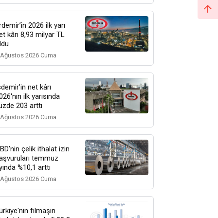
rdemir’in 2026 ilk yarı
et kârı 8,93 milyar TL
ldu
 Ağustos 2026 Cuma
sdemir'in net kârı
026'nın ilk yarısında
üzde 203 arttı
 Ağustos 2026 Cuma
BD’nin çelik ithalat izin
aşvuruları temmuz
yında %10,1 arttı
 Ağustos 2026 Cuma
ürkiye'nin filmaşin