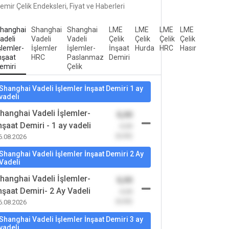
emir Çelik Endeksleri, Fiyat ve Haberleri
hanghai
Shanghai
Shanghai
LME
LME
LME
LME
adeli
Vadeli
Vadeli
Çelik
Çelik
Çelik
Çelik
şlemler-
İşlemler
İşlemler-
İnşaat
Hurda
HRC
Hasır
nşaat
HRC
Paslanmaz
Demiri
emiri
Çelik
Shanghai Vadeli İşlemler İnşaat Demiri 1 ay
vadeli
hanghai Vadeli İşlemler-
0,00
nşaat Demiri - 1 ay vadeli
-0,00
(0,00)
6.08.2026
Shanghai Vadeli İşlemler İnşaat Demiri 2 Ay
Vadeli
hanghai Vadeli İşlemler-
0,00
nşaat Demiri- 2 Ay Vadeli
-0,00
(0,00)
6.08.2026
Shanghai Vadeli İşlemler İnşaat Demiri 3 ay
vadeli