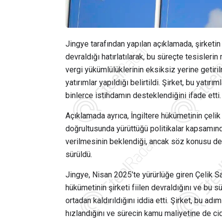
Jingye tarafından yapılan açıklamada, şirketin 
devraldığı hatırlatılarak, bu süreçte tesisler
vergi yükümlülüklerinin eksiksiz yerine getiri
yatırımlar yapıldığı belirtildi. Şirket, bu yat
binlerce istihdamın desteklendiğini ifade etti.
Açıklamada ayrıca, İngiltere hükümetinin çeli
doğrultusunda yürüttüğü politikalar kapsamınd
verilmesinin beklendiği, ancak söz konusu de
sürüldü.
Jingye, Nisan 2025’te yürürlüğe giren Çelik S
hükümetinin şirketi fiilen devraldığını ve bu sü
ortadan kaldırıldığını iddia etti. Şirket, bu adı
hızlandığını ve sürecin kamu maliyetine de ciddi