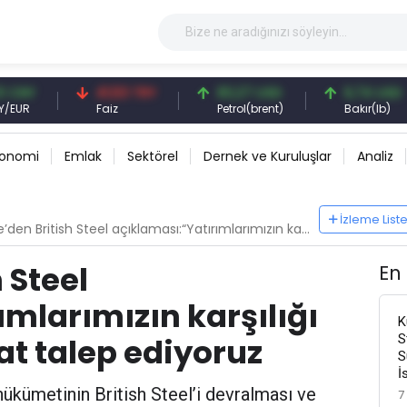
NY
41,53 TRY
83,27 USD
6,74 USD
R
Faiz
Petrol(brent)
Bakır(lb)
konomi
Emlak
Sektörel
Dernek ve Kuruluşlar
Analiz
İzleme List
 British Steel açıklaması:“Yatırımlarımızın karşılığı verilmedi, tazminat talep ediyoruz
 Steel
En
mlarımızın karşılığı
K
S
at talep ediyoruz
S
İ
 hükümetinin British Steel’i devralması ve
7