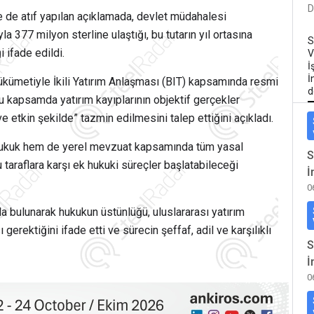
D
ne de atıf yapılan açıklamada, devlet müdahalesi
 377 milyon sterline ulaştığı, bu tutarın yıl ortasına
S
 ifade edildi.
V
İ
İ
hükümetiyle İkili Yatırım Anlaşması (BIT) kapsamında resmi
d
 bu kapsamda yatırım kayıplarının objektif gerçekler
ve etkin şekilde” tazmin edilmesini talep ettiğini açıkladı.
ı hukuk hem de yerel mevzuat kapsamında tüm yasal
S
 taraflara karşı ek hukuki süreçler başlatabileceği
İ
0
a bulunarak hukukun üstünlüğü, uluslararası yatırım
 gerektiğini ifade etti ve sürecin şeffaf, adil ve karşılıklı
S
İ
0