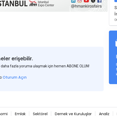
S
İ
0
er erişebilir.
 ve daha fazla yoruma ulaşmak için hemen ABONE OLUN!
sa
Oturum Açın
nomi
Emlak
Sektörel
Dernek ve Kuruluşlar
Analiz