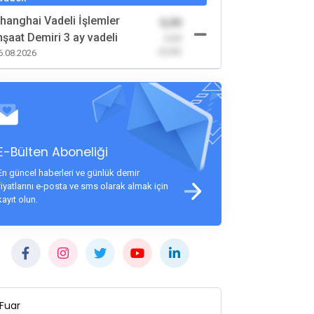
hanghai Vadeli İşlemler
0,00
nşaat Demiri 3 ay vadeli
-0,00
(0,00)
6.08.2026
E-Bülten Aboneliği
En güncel haberleri ve günlük demir
fiyatlarını e-posta ve sms olarak almak için
kayıt olun.
Fuar