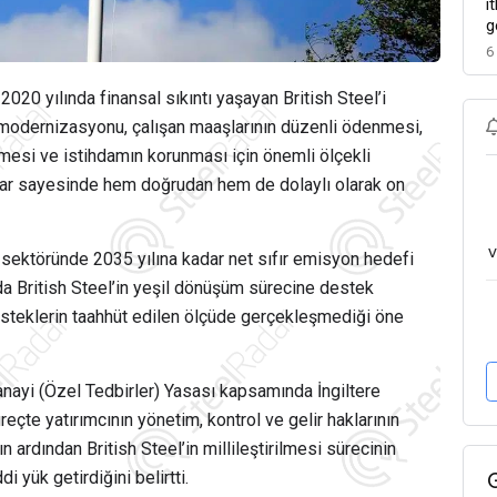
i
g
6
2020 yılında finansal sıkıntı yaşayan British Steel’i
in modernizasyonu, çalışan maaşlarının düzenli ödenmesi,
lmesi ve istihdamın korunması için önemli ölçekli
ırımlar sayesinde hem doğrudan hem de dolaylı olarak on
v
k sektöründe 2035 yılına kadar net sıfır emisyon hedefi
a British Steel’in yeşil dönüşüm sürecine destek
steklerin taahhüt edilen ölçüde gerçekleşmediği öne
anayi (Özel Tedbirler) Yasası kapsamında İngiltere
reçte yatırımcının yönetim, kontrol ve gelir haklarının
mın ardından British Steel’in millileştirilmesi sürecinin
 yük getirdiğini belirtti.