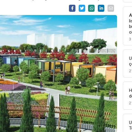
A
l
b
o
3
U
ç
2
H
d
2
U
T