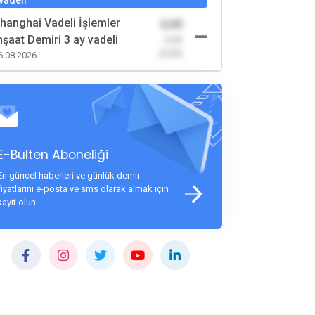
hanghai Vadeli İşlemler
0,00
nşaat Demiri 3 ay vadeli
-0,00
(0,00)
6.08.2026
E-Bülten Aboneliği
En güncel haberleri ve günlük demir
fiyatlarını e-posta ve sms olarak almak için
kayıt olun.