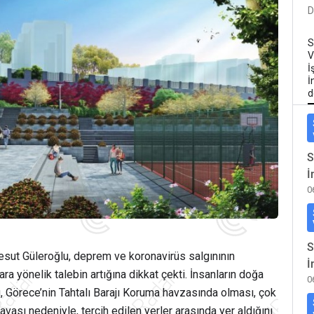
D
S
V
İ
İ
d
S
İ
0
S
sut Güleroğlu, deprem ve koronavirüs salgınının
İ
ra yönelik talebin artığına dikkat çekti. İnsanların doğa
0
, Görece’nin Tahtalı Barajı Koruma havzasında olması, çok
vası nedeniyle, tercih edilen yerler arasında yer aldığını