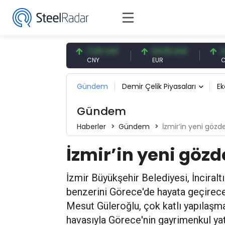
,57 USD
7,09 CNY
54,93 EUR
0,13 CNY
D
CNY
EUR
CNY/EUR
Gündem
Demir Çelik Piyasaları
E
Gündem
Haberler
Gündem
İzmir’in yeni gözd
İzmir’in yeni göz
İzmir Büyükşehir Belediyesi, İnciralt
benzerini Görece'de hayata geçirec
Mesut Güleroğlu, çok katlı yapılaşm
havasıyla Görece'nin gayrimenkul yat