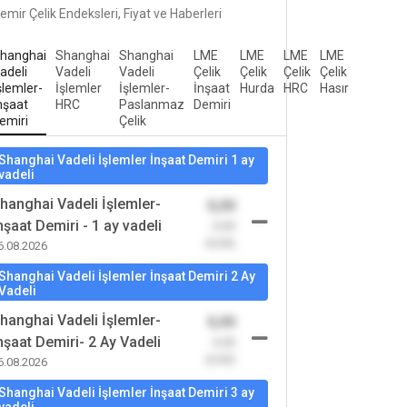
emir Çelik Endeksleri, Fiyat ve Haberleri
hanghai
Shanghai
Shanghai
LME
LME
LME
LME
adeli
Vadeli
Vadeli
Çelik
Çelik
Çelik
Çelik
şlemler-
İşlemler
İşlemler-
İnşaat
Hurda
HRC
Hasır
nşaat
HRC
Paslanmaz
Demiri
emiri
Çelik
Shanghai Vadeli İşlemler İnşaat Demiri 1 ay
vadeli
hanghai Vadeli İşlemler-
0,00
nşaat Demiri - 1 ay vadeli
-0,00
(0,00)
6.08.2026
Shanghai Vadeli İşlemler İnşaat Demiri 2 Ay
Vadeli
hanghai Vadeli İşlemler-
0,00
nşaat Demiri- 2 Ay Vadeli
-0,00
(0,00)
6.08.2026
Shanghai Vadeli İşlemler İnşaat Demiri 3 ay
vadeli