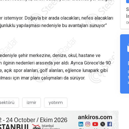
S
İ
er istemiyor. Doğayla bir arada olacakları, nefes alacakları
0
oğunluklu yapılaşması nedeniyle bu avantajları sunuyor”
nedeniyle şehir merkezine, denize, okul, hastane ve
n ilginin nedenleri arasında yer aldı. Ayrıca Görece'de 90
 açık spor alanları, golf alanları, eğlence lunapark gibi
lması için imar planı çalışmaları da sürüyor.
sektörü
izmir
yatırım