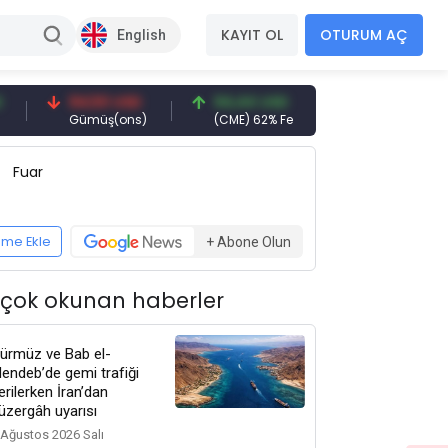
KAYIT OL
OTURUM AÇ
English
94,50 USD
94,44 USD
93,00 USD
Gümüş(ons)
(CME) 62% Fe
Demir Cevheri 61% Fe
Fuar
eme Ekle
+ Abone Olun
 çok okunan haberler
ürmüz ve Bab el-
endeb’de gemi trafiği
erilerken İran’dan
üzergâh uyarısı
 Ağustos 2026 Salı