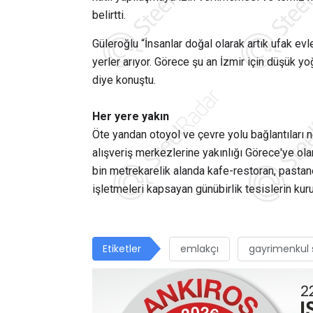
belirtti.
Güleroğlu “İnsanlar doğal olarak artık ufak evl
yerler arıyor. Görece şu an İzmir için düşük y
diye konuştu.
Her yere yakın
Öte yandan otoyol ve çevre yolu bağlantıları 
alışveriş merkezlerine yakınlığı Görece'ye ola
bin metrekarelik alanda kafe-restoran, pastane,
işletmeleri kapsayan günübirlik tesislerin kuru
Etiketler
emlakçı
gayrimenkul 