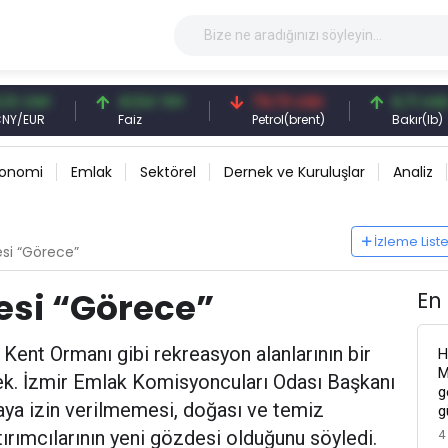
41,54 TRY
79,73 USD
6,71 USD
Faiz
Petrol(brent)
Bakır(lb)
konomi
Emlak
Sektörel
Dernek ve Kuruluşlar
Analiz
İzleme List
esi “Görece”
desi “Görece”
En
ı Kent Ormanı gibi rekreasyon alanlarının bir
H
M
ek. İzmir Emlak Komisyoncuları Odası Başkanı
g
aya izin verilmemesi, doğası ve temiz
g
ırımcılarının yeni gözdesi olduğunu söyledi.
4