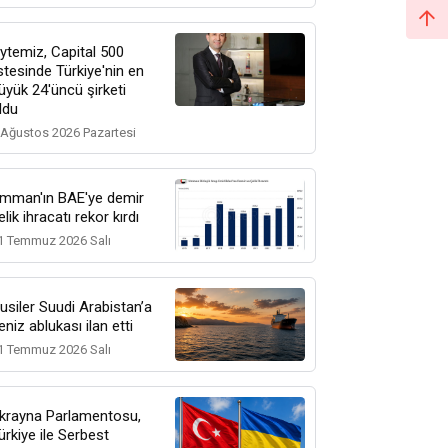
ytemiz, Capital 500
istesinde Türkiye'nin en
üyük 24'üncü şirketi
ldu
 Ağustos 2026 Pazartesi
mman'ın BAE'ye demir
elik ihracatı rekor kırdı
1 Temmuz 2026 Salı
usiler Suudi Arabistan’a
eniz ablukası ilan etti
1 Temmuz 2026 Salı
krayna Parlamentosu,
ürkiye ile Serbest