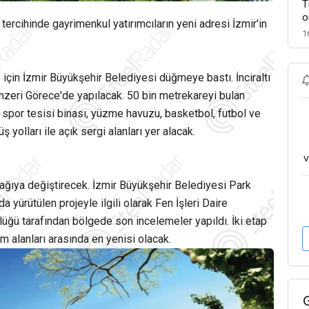
T
o
rcihinde gayrimenkul yatırımcıların yeni adresi İzmir'in
1
için İzmir Büyükşehir Belediyesi düğmeye bastı. İnciraltı
enzeri Görece'de yapılacak. 50 bin metrekareyi bulan
por tesisi binası, yüzme havuzu, basketbol, futbol ve
ş yolları ile açık sergi alanları yer alacak.
v
ağıya değiştirecek. İzmir Büyükşehir Belediyesi Park
 yürütülen projeyle ilgili olarak Fen İşleri Daire
üğü tarafından bölgede son incelemeler yapıldı. İki etap
 alanları arasında en yenisi olacak.