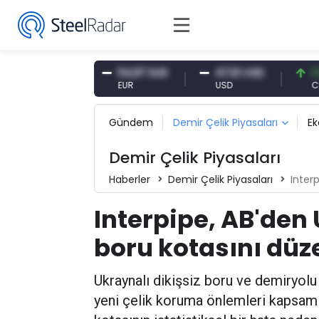
,10 CNY
54,87 EUR
47,61 USD
0,13 CNY
NY
EUR
USD
CNY/EUR
Gündem
Demir Çelik Piyasaları
E
Demir Çelik Piyasaları
Haberler
Demir Çelik Piyasaları
Interpi
Interpipe, AB'den 
boru kotasını düze
Ukraynalı dikişsiz boru ve demiryolu ü
yeni çelik koruma önlemleri kapsamı