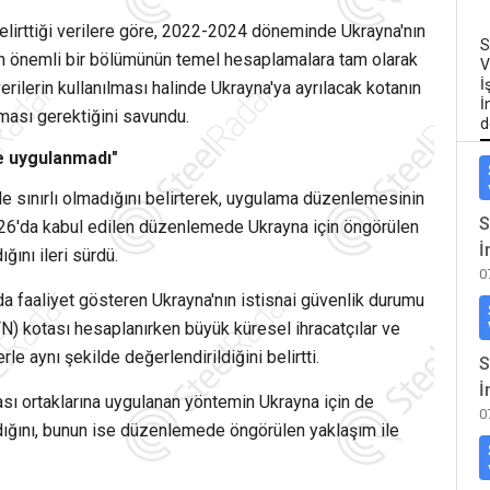
belirttiği verilere göre, 2022-2024 döneminde Ukrayna'nın
S
nın önemli bir bölümünün temel hesaplamalara tam olarak
V
İ
erilerin kullanılması halinde Ukrayna'ya ayrılacak kotanın
İ
ası gerektiğini savundu.
d
e uygulanmadı"
ile sınırlı olmadığını belirterek, uygulama düzenlemesinin
S
26'da kabul edilen düzenlemede Ukrayna için öngörülen
İ
ğını ileri sürdü.
0
da faaliyet gösteren Ukrayna'nın istisnai güvenlik durumu
FN) kotası hesaplanırken büyük küresel ihracatçılar ve
le aynı şekilde değerlendirildiğini belirtti.
S
İ
ası ortaklarına uygulanan yöntemin Ukrayna için de
0
ıldığını, bunun ise düzenlemede öngörülen yaklaşım ile