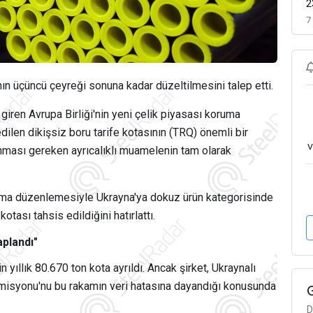
2
7
n üçüncü çeyreği sonuna kadar düzeltilmesini talep etti.
giren Avrupa Birliği'nin yeni çelik piyasası koruma
len dikişsiz boru tarife kotasının (TRQ) önemli bir
v
nınması gereken ayrıcalıklı muamelenin tam olarak
ama düzenlemesiyle Ukrayna'ya dokuz ürün kategorisinde
otası tahsis edildiğini hatırlattı.
aplandı"
n yıllık 80.670 ton kota ayrıldı. Ancak şirket, Ukraynalı
Komisyonu'nu bu rakamın veri hatasına dayandığı konusunda
D