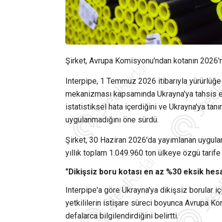
Şirket, Avrupa Komisyonu'ndan kotanın 2026'nı
Interpipe, 1 Temmuz 2026 itibarıyla yürürlüğe 
mekanizması kapsamında Ukrayna'ya tahsis edi
istatistiksel hata içerdiğini ve Ukrayna'ya ta
uygulanmadığını öne sürdü.
Şirket, 30 Haziran 2026'da yayımlanan uygul
yıllık toplam 1.049.960 ton ülkeye özgü tarife k
"Dikişsiz boru kotası en az %30 eksik hes
Interpipe'a göre Ukrayna'ya dikişsiz borular içi
yetkililerin istişare süreci boyunca Avrupa 
defalarca bilgilendirdiğini belirtti.