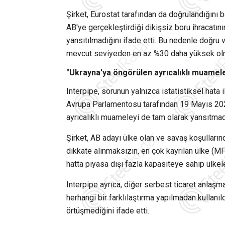
Şirket, Eurostat tarafından da doğrulandığını 
AB'ye gerçekleştirdiği dikişsiz boru ihracatı
yansıtılmadığını ifade etti. Bu nedenle doğru v
mevcut seviyeden en az %30 daha yüksek olm
"Ukrayna'ya öngörülen ayrıcalıklı muamel
Interpipe, sorunun yalnızca istatistiksel hata 
Avrupa Parlamentosu tarafından 19 Mayıs 20
ayrıcalıklı muameleyi de tam olarak yansıtmadı
Şirket, AB adayı ülke olan ve savaş koşulların
dikkate alınmaksızın, en çok kayrılan ülke (M
hatta piyasa dışı fazla kapasiteye sahip ülkeler
Interpipe ayrıca, diğer serbest ticaret anlaşm
herhangi bir farklılaştırma yapılmadan kullan
örtüşmediğini ifade etti.