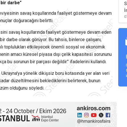
 bir darbe"
S
İ
eviyesinin savaş koşullarında faaliyet göstermeye devam
0
uçlar doğuracağını belirtti.
yesini savaş koşullarında faaliyet göstermeye devam eden
bir darbe olarak görüyor. Bu tahsis, binlerce çalışanı,
ımlı toplulukları etkileyecek önemli sosyal ve ekonomik
enin amacı küresel piyasa dışı çelik kapasitesi sorununu
a bu sorunun bir parçası değildir." ifadelerini kullandı.
Ukrayna'ya yönelik dikişsiz boru kotasında yer alan veri
adar düzeltilmesini beklediklerini belirterek, bunun
çözüm olduğunu söyledi.