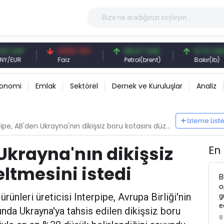
41,53 TRY
83,27 USD
6,74 USD
Faiz
Petrol(brent)
Bakır(lb)
konomi
Emlak
Sektörel
Dernek ve Kuruluşlar
Analiz
İzleme List
pe, AB'den Ukrayna'nın dikişsiz boru kotasını düzeltmesini istedi
Ukrayna'nın dikişsiz
En
ltmesini istedi
B
o
rünleri üreticisi Interpipe, Avrupa Birliği'nin
g
e
nda Ukrayna'ya tahsis edilen dikişsiz boru
8