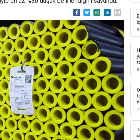
niyle en az %30 düşük belirlendiğini savundu.
B
i
8
H
y
t
8
O
t
d
7
T
ü