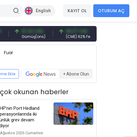
KAYIT OL
OTURUM AÇ
English
97,32 USD
96,27 USD
377,25 USD
Gümüş(ons)
(CME) 62% Fe
Gemi Söküm
Fuar
eme Ekle
+ Abone Olun
 çok okunan haberler
HP’nin Port Hedland
perasyonlarında iki
ünlük grev devam
diyor
 Ağustos 2026 Cumartesi