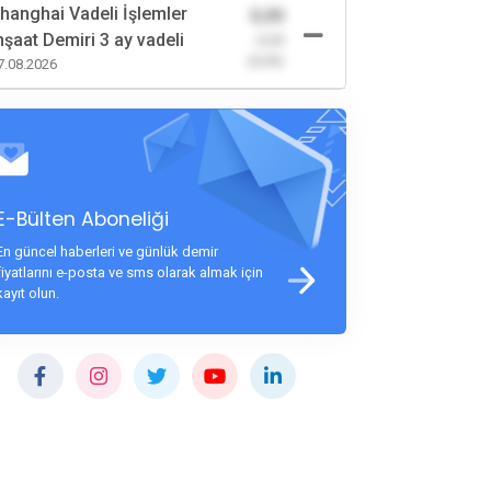
hanghai Vadeli İşlemler
0,00
nşaat Demiri 3 ay vadeli
-0,00
(0,00)
7.08.2026
E-Bülten Aboneliği
En güncel haberleri ve günlük demir
fiyatlarını e-posta ve sms olarak almak için
kayıt olun.