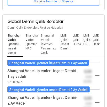
Bildirim Tercihlerini Düzenle
Global Demir Çelik Borsaları
Demir Çelik Endeksleri, Fiyat ve Haberleri
Shanghai
Shanghai
Shanghai
LME
LME
LME
LME
Vadeli
Vadeli
Vadeli
Çelik
Çelik
Çelik
Çelik
İşlemler-
İşlemler
İşlemler-
İnşaat
Hurda
HRC
Hasır
İnşaat
HRC
Paslanmaz
Demiri
demiri
Çelik
Shanghai Vadeli İşlemler İnşaat Demiri 1 ay vadeli
Shanghai Vadeli İşlemler- İnşaat Demiri -
0,00
1 ay vadeli
-0,00
(0,00)
07.08.2026
Shanghai Vadeli İşlemler İnşaat Demiri 2 Ay Vadeli
Shanghai Vadeli İşlemler- İnşaat Demiri-
0,00
2 Ay Vadeli
-0,00