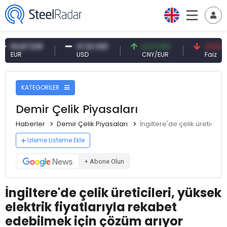
87 EUR
47,61 USD
0,13 CNY
41,53 TRY
R
USD
CNY/EUR
Faiz
KATEGORİLER
Demir Çelik Piyasaları
Haberler
Demir Çelik Piyasaları
İngiltere'de çelik üreticile
İzleme Listeme Ekle
+ Abone Olun
İngiltere'de çelik üreticileri, yüksek
elektrik fiyatlarıyla rekabet
edebilmek için çözüm arıyor