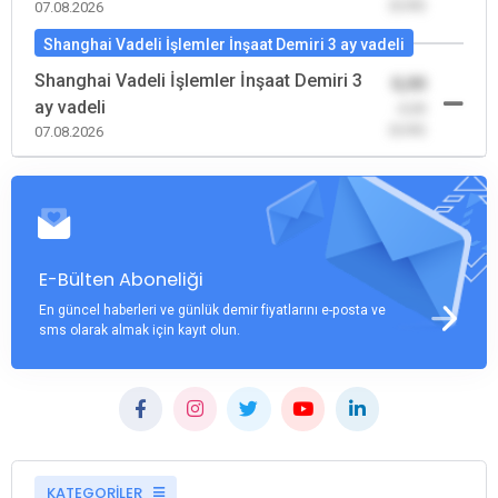
(0,00)
07.08.2026
Shanghai Vadeli İşlemler İnşaat Demiri 3 ay vadeli
Shanghai Vadeli İşlemler İnşaat Demiri 3
0,00
ay vadeli
-0,00
(0,00)
07.08.2026
E-Bülten Aboneliği
En güncel haberleri ve günlük demir fiyatlarını e-posta ve
sms olarak almak için kayıt olun.
KATEGORİLER