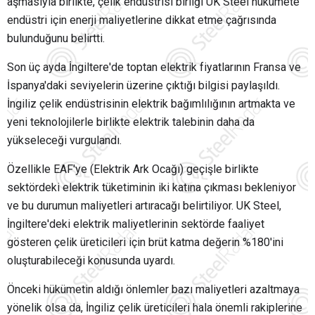
aşmasıyla birlikte, çelik endüstrisi birliği UK Steel hükümete
endüstri için enerji maliyetlerine dikkat etme çağrısında
bulunduğunu belirtti.
Son üç ayda İngiltere'de toptan elektrik fiyatlarının Fransa ve
İspanya'daki seviyelerin üzerine çıktığı bilgisi paylaşıldı.
İngiliz çelik endüstrisinin elektrik bağımlılığının artmakta ve
yeni teknolojilerle birlikte elektrik talebinin daha da
yükseleceği vurgulandı.
Özellikle EAF'ye (Elektrik Ark Ocağı) geçişle birlikte
sektördeki elektrik tüketiminin iki katına çıkması bekleniyor
ve bu durumun maliyetleri artıracağı belirtiliyor. UK Steel,
İngiltere'deki elektrik maliyetlerinin sektörde faaliyet
gösteren çelik üreticileri için brüt katma değerin %180'ini
oluşturabileceği konusunda uyardı.
Önceki hükümetin aldığı önlemler bazı maliyetleri azaltmaya
yönelik olsa da, İngiliz çelik üreticileri hala önemli rakiplerine