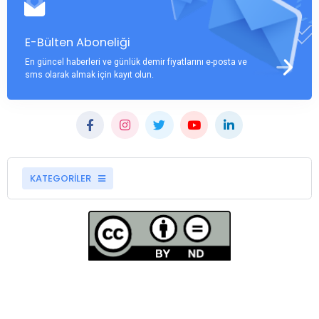
E-Bülten Aboneliği
En güncel haberleri ve günlük demir fiyatlarını e-posta ve
sms olarak almak için kayıt olun.
KATEGORİLER