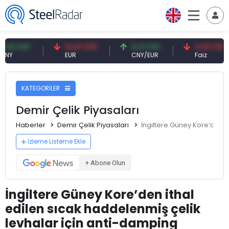
CNY
54,87 EUR
0,13 CNY
41,53 TRY
EUR
CNY/EUR
Faiz
KATEGORİLER
Demir Çelik Piyasaları
Haberler
Demir Çelik Piyasaları
İngiltere Güney Kore’den i
İzleme Listeme Ekle
+ Abone Olun
İngiltere Güney Kore’den ithal
edilen sıcak haddelenmiş çelik
levhalar için anti-damping