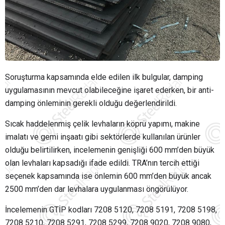
Soruşturma kapsamında elde edilen ilk bulgular, damping
uygulamasının mevcut olabileceğine işaret ederken, bir anti-
damping önleminin gerekli olduğu değerlendirildi.
Sıcak haddelenmiş çelik levhaların köprü yapımı, makine
imalatı ve gemi inşaatı gibi sektörlerde kullanılan ürünler
olduğu belirtilirken, incelemenin genişliği 600 mm’den büyük
olan levhaları kapsadığı ifade edildi. TRA’nın tercih ettiği
seçenek kapsamında ise önlemin 600 mm’den büyük ancak
2500 mm’den dar levhalara uygulanması öngörülüyor.
İncelemenin GTİP kodları 7208 5120, 7208 5191, 7208 5198,
7208 5210, 7208 5291, 7208 5299, 7208 9020, 7208 9080,