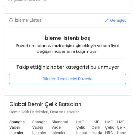
Genişlet
İzleme Listesi
İzleme listeniz boş
Favori emtialarınızı hızlı erişim için ekleyin ve son fiyat
değişim haberlerini kaçırmayın.
Takip ettiğiniz haber kategorisi bulunmuyor
Bildirim Tercihlerini Düzenle
Global Demir Çelik Borsaları
Demir Çelik Endeksleri, Fiyat ve Haberleri
Shanghai
Shanghai
Shanghai
LME
LME
LME
LME
Vadeli
Vadeli
Vadeli
Çelik
Çelik
Çelik
Çelik
İşlemler-
İşlemler
İşlemler-
İnşaat
Hurda
HRC
Hasır