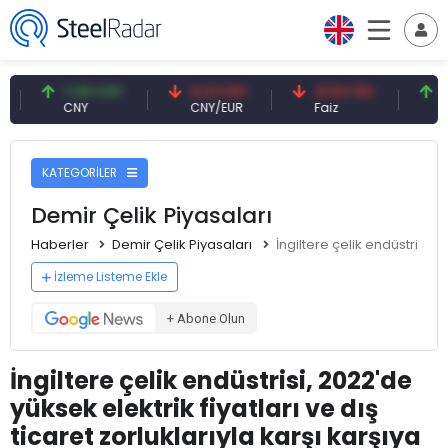
7,09 CNY
0,13 CNY
41,53 TRY
83,27
CNY
CNY/EUR
Faiz
Petrol
KATEGORİLER
Demir Çelik Piyasaları
Haberler
Demir Çelik Piyasaları
İngiltere çelik endüstrisi, 2
İzleme Listeme Ekle
+ Abone Olun
İngiltere çelik endüstrisi, 2022'de
yüksek elektrik fiyatları ve dış
ticaret zorluklarıyla karşı karşıya