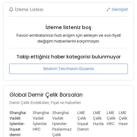
Genişlet
İzleme Listesi
İzleme listeniz boş
Favori emtialarınızı hızlı erişim için ekleyin ve son fiyat
değişim haberlerini kaçırmayın.
Takip ettiğiniz haber kategorisi bulunmuyor
Bildirim Tercihlerini Düzenle
Global Demir Çelik Borsaları
Demir Çelik Endeksleri, Fiyat ve Haberleri
Shanghai
Shanghai
Shanghai
LME
LME
LME
LME
Vadeli
Vadeli
Vadeli
Çelik
Çelik
Çelik
Çelik
İşlemler-
İşlemler
İşlemler-
İnşaat
Hurda
HRC
Hasır
İnşaat
HRC
Paslanmaz
Demiri
demiri
Çelik