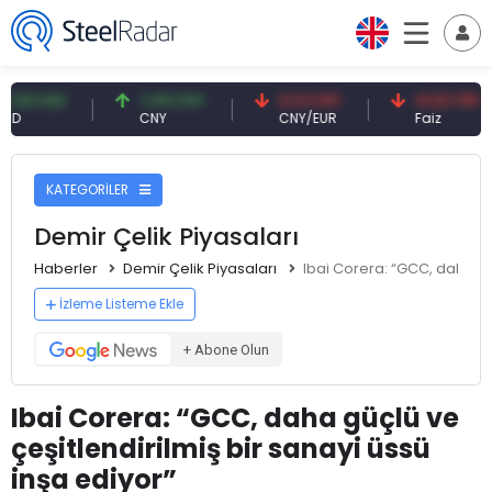
SD
7,09 CNY
0,13 CNY
41,53 TRY
CNY
CNY/EUR
Faiz
KATEGORİLER
Demir Çelik Piyasaları
Haberler
Demir Çelik Piyasaları
Ibai Corera: “GCC, daha güç
İzleme Listeme Ekle
+ Abone Olun
Ibai Corera: “GCC, daha güçlü ve
çeşitlendirilmiş bir sanayi üssü
inşa ediyor”