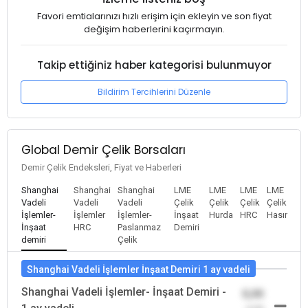
Favori emtialarınızı hızlı erişim için ekleyin ve son fiyat
değişim haberlerini kaçırmayın.
Takip ettiğiniz haber kategorisi bulunmuyor
Bildirim Tercihlerini Düzenle
Global Demir Çelik Borsaları
Demir Çelik Endeksleri, Fiyat ve Haberleri
Shanghai
Shanghai
Shanghai
LME
LME
LME
LME
Vadeli
Vadeli
Vadeli
Çelik
Çelik
Çelik
Çelik
İşlemler-
İşlemler
İşlemler-
İnşaat
Hurda
HRC
Hasır
İnşaat
HRC
Paslanmaz
Demiri
demiri
Çelik
Shanghai Vadeli İşlemler İnşaat Demiri 1 ay vadeli
Shanghai Vadeli İşlemler- İnşaat Demiri -
0,00