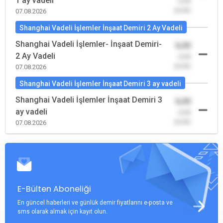
1 ay vadeli
-0,00
(0,00)
07.08.2026
Shanghai Vadeli İşlemler İnşaat Demiri 2 Ay Vadeli
Shanghai Vadeli İşlemler- İnşaat Demiri-
0,00
2 Ay Vadeli
-0,00
(0,00)
07.08.2026
Shanghai Vadeli İşlemler İnşaat Demiri 3 ay vadeli
Shanghai Vadeli İşlemler İnşaat Demiri 3
0,00
ay vadeli
-0,00
(0,00)
07.08.2026
E-Bülten Aboneliği
En güncel haberleri ve günlük demir fiyatlarını e-posta ve
sms olarak almak için kayıt olun.