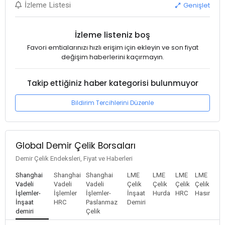
Genişlet
İzleme Listesi
İzleme listeniz boş
Favori emtialarınızı hızlı erişim için ekleyin ve son fiyat
değişim haberlerini kaçırmayın.
Takip ettiğiniz haber kategorisi bulunmuyor
Bildirim Tercihlerini Düzenle
Global Demir Çelik Borsaları
Demir Çelik Endeksleri, Fiyat ve Haberleri
Shanghai
Shanghai
Shanghai
LME
LME
LME
LME
Vadeli
Vadeli
Vadeli
Çelik
Çelik
Çelik
Çelik
İşlemler-
İşlemler
İşlemler-
İnşaat
Hurda
HRC
Hasır
İnşaat
HRC
Paslanmaz
Demiri
demiri
Çelik