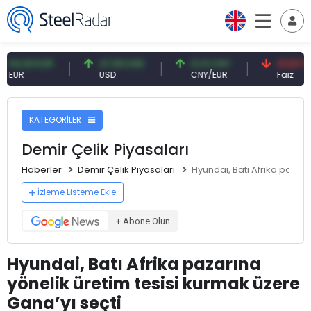
93 EUR
47,59 USD
0,13 CNY
41,53 TRY
USD
CNY/EUR
Faiz
KATEGORİLER
Demir Çelik Piyasaları
Haberler
Demir Çelik Piyasaları
Hyundai, Batı Afrika pazarı
İzleme Listeme Ekle
+ Abone Olun
Hyundai, Batı Afrika pazarına
yönelik üretim tesisi kurmak üzere
Gana’yı seçti