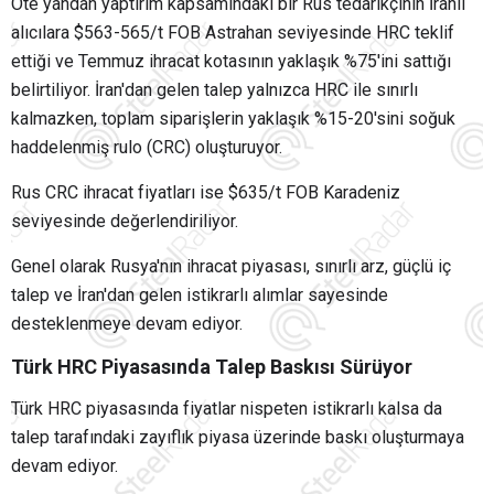
Öte yandan yaptırım kapsamındaki bir Rus tedarikçinin İranlı
alıcılara $563-565/t FOB Astrahan seviyesinde HRC teklif
ettiği ve Temmuz ihracat kotasının yaklaşık %75'ini sattığı
belirtiliyor. İran'dan gelen talep yalnızca HRC ile sınırlı
kalmazken, toplam siparişlerin yaklaşık %15-20'sini soğuk
haddelenmiş rulo (CRC) oluşturuyor.
Rus CRC ihracat fiyatları ise $635/t FOB Karadeniz
seviyesinde değerlendiriliyor.
Genel olarak Rusya'nın ihracat piyasası, sınırlı arz, güçlü iç
talep ve İran'dan gelen istikrarlı alımlar sayesinde
desteklenmeye devam ediyor.
Türk HRC Piyasasında Talep Baskısı Sürüyor
Türk HRC piyasasında fiyatlar nispeten istikrarlı kalsa da
talep tarafındaki zayıflık piyasa üzerinde baskı oluşturmaya
devam ediyor.