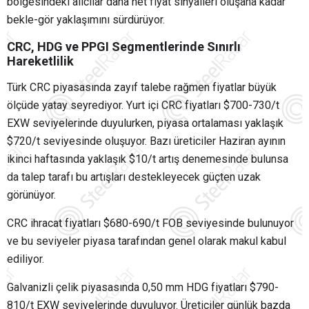
bölgesindeki alıcılar daha net fiyat sinyalleri oluşana kadar
bekle-gör yaklaşımını sürdürüyor.
CRC, HDG ve PPGI Segmentlerinde Sınırlı
Hareketlilik
Türk CRC piyasasında zayıf talebe rağmen fiyatlar büyük
ölçüde yatay seyrediyor. Yurt içi CRC fiyatları $700-730/t
EXW seviyelerinde duyulurken, piyasa ortalaması yaklaşık
$720/t seviyesinde oluşuyor. Bazı üreticiler Haziran ayının
ikinci haftasında yaklaşık $10/t artış denemesinde bulunsa
da talep tarafı bu artışları destekleyecek güçten uzak
görünüyor.
CRC ihracat fiyatları $680-690/t FOB seviyesinde bulunuyor
ve bu seviyeler piyasa tarafından genel olarak makul kabul
ediliyor.
Galvanizli çelik piyasasında 0,50 mm HDG fiyatları $790-
810/t EXW seviyelerinde duyuluyor. Üreticiler günlük bazda