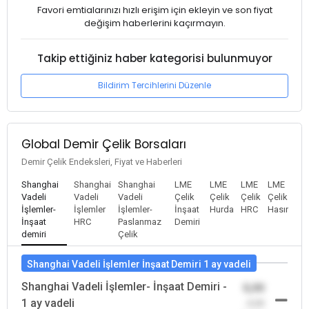
Favori emtialarınızı hızlı erişim için ekleyin ve son fiyat
değişim haberlerini kaçırmayın.
Takip ettiğiniz haber kategorisi bulunmuyor
Bildirim Tercihlerini Düzenle
Global Demir Çelik Borsaları
Demir Çelik Endeksleri, Fiyat ve Haberleri
Shanghai
Shanghai
Shanghai
LME
LME
LME
LME
Vadeli
Vadeli
Vadeli
Çelik
Çelik
Çelik
Çelik
İşlemler-
İşlemler
İşlemler-
İnşaat
Hurda
HRC
Hasır
İnşaat
HRC
Paslanmaz
Demiri
demiri
Çelik
Shanghai Vadeli İşlemler İnşaat Demiri 1 ay vadeli
Shanghai Vadeli İşlemler- İnşaat Demiri -
0,00
1 ay vadeli
-0,00