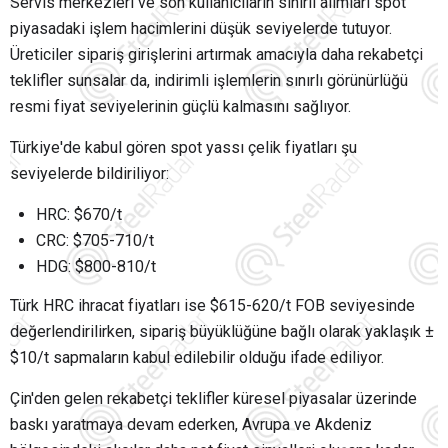
Servis merkezleri ve son kullanıcıların sınırlı alımları spot
piyasadaki işlem hacimlerini düşük seviyelerde tutuyor.
Üreticiler sipariş girişlerini artırmak amacıyla daha rekabetçi
teklifler sunsalar da, indirimli işlemlerin sınırlı görünürlüğü
resmi fiyat seviyelerinin güçlü kalmasını sağlıyor.
Türkiye'de kabul gören spot yassı çelik fiyatları şu
seviyelerde bildiriliyor:
HRC: $670/t
CRC: $705-710/t
HDG: $800-810/t
Türk HRC ihracat fiyatları ise $615-620/t FOB seviyesinde
değerlendirilirken, sipariş büyüklüğüne bağlı olarak yaklaşık ±
$10/t sapmaların kabul edilebilir olduğu ifade ediliyor.
Çin'den gelen rekabetçi teklifler küresel piyasalar üzerinde
baskı yaratmaya devam ederken, Avrupa ve Akdeniz