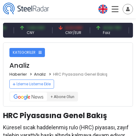
7,09 CNY
0,13 CNY
41,54 TRY
79,73 
CNY
CNY/EUR
Faiz
Petrol(
KATEGORİLER
Analiz
Haberler
Analiz
HRC Piyasasına Genel Bakış
İzleme Listeme Ekle
+ Abone Olun
HRC Piyasasına Genel Bakış
Küresel sıcak haddelenmiş rulo (HRC) piyasası, zayıf
talebin yarattığı baskı altında kalmaya devam ediyor.