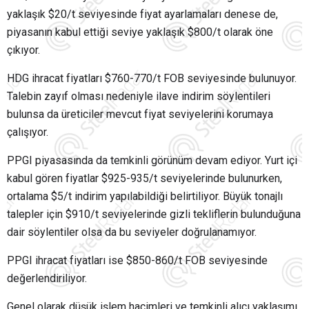
yaklaşık $20/t seviyesinde fiyat ayarlamaları denese de,
piyasanın kabul ettiği seviye yaklaşık $800/t olarak öne
çıkıyor.
HDG ihracat fiyatları $760-770/t FOB seviyesinde bulunuyor.
Talebin zayıf olması nedeniyle ilave indirim söylentileri
bulunsa da üreticiler mevcut fiyat seviyelerini korumaya
çalışıyor.
PPGI piyasasında da temkinli görünüm devam ediyor. Yurt içi
kabul gören fiyatlar $925-935/t seviyelerinde bulunurken,
ortalama $5/t indirim yapılabildiği belirtiliyor. Büyük tonajlı
talepler için $910/t seviyelerinde gizli tekliflerin bulunduğuna
dair söylentiler olsa da bu seviyeler doğrulanamıyor.
PPGI ihracat fiyatları ise $850-860/t FOB seviyesinde
değerlendiriliyor.
Genel olarak düşük işlem hacimleri ve temkinli alıcı yaklaşımı,