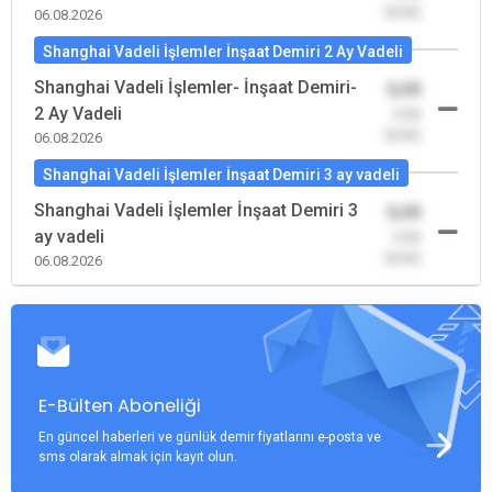
(0,00)
06.08.2026
Shanghai Vadeli İşlemler İnşaat Demiri 2 Ay Vadeli
Shanghai Vadeli İşlemler- İnşaat Demiri-
0,00
2 Ay Vadeli
-0,00
(0,00)
06.08.2026
Shanghai Vadeli İşlemler İnşaat Demiri 3 ay vadeli
Shanghai Vadeli İşlemler İnşaat Demiri 3
0,00
ay vadeli
-0,00
(0,00)
06.08.2026
E-Bülten Aboneliği
En güncel haberleri ve günlük demir fiyatlarını e-posta ve
sms olarak almak için kayıt olun.