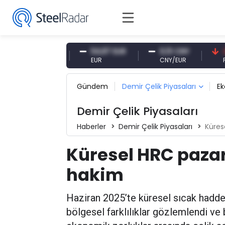
7,10 CNY
54,87 EUR
0,13 CNY
41,53 
CNY
EUR
CNY/EUR
Faiz
Gündem
Demir Çelik Piyasaları
E
Demir Çelik Piyasaları
Haberler
Demir Çelik Piyasaları
Küres
Küresel HRC pazar
hakim
Haziran 2025’te küresel sıcak hadde
bölgesel farklılıklar gözlemlendi ve