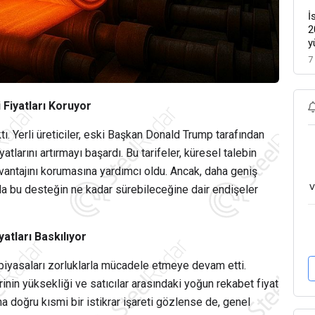
İ
2
y
7
i Fiyatları Koruyor
ı. Yerli üreticiler, eski Başkan Donald Trump tarafından
larını artırmayı başardı. Bu tarifeler, küresel talebin
avantajını korumasına yardımcı oldu. Ancak, daha geniş
v
a bu desteğin ne kadar sürebileceğine dair endişeler
yatları Baskılıyor
 piyasaları zorluklarla mücadele etmeye devam etti.
inin yüksekliği ve satıcılar arasındaki yoğun rekabet fiyat
una doğru kısmi bir istikrar işareti gözlense de, genel