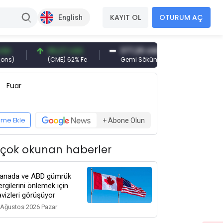
KAYIT OL
OTURUM AÇ
English
96,27 USD
377,25 USD
6.089,00 TRY
(CME) 62% Fe
Gemi Söküm
Altın(gr)
Fuar
eme Ekle
+ Abone Olun
 çok okunan haberler
anada ve ABD gümrük
ergilerini önlemek için
avizleri görüşüyor
 Ağustos 2026 Pazar