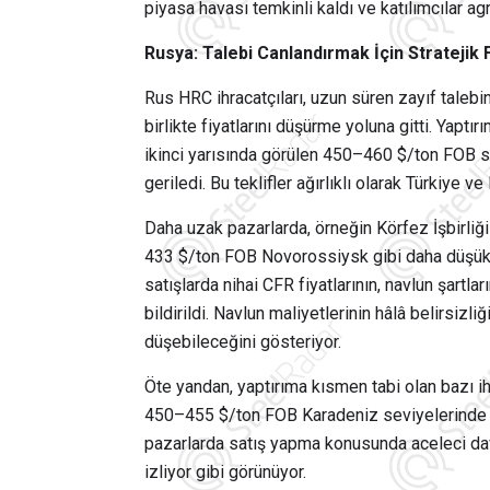
piyasa havası temkinli kaldı ve katılımcılar ag
Rusya: Talebi Canlandırmak İçin Stratejik F
Rus HRC ihracatçıları, uzun süren zayıf talebi
birlikte fiyatlarını düşürme yoluna gitti. Yaptı
ikinci yarısında görülen 450–460 $/ton FOB
geriledi. Bu teklifler ağırlıklı olarak Türkiye 
Daha uzak pazarlarda, örneğin Körfez İşbirliği
433 $/ton FOB Novorossiysk gibi daha düşük fi
satışlarda nihai CFR fiyatlarının, navlun şart
bildirildi. Navlun maliyetlerinin hâlâ belirsizl
düşebileceğini gösteriyor.
Öte yandan, yaptırıma kısmen tabi olan bazı ihr
450–455 $/ton FOB Karadeniz seviyelerinde tu
pazarlarda satış yapma konusunda aceleci dav
izliyor gibi görünüyor.