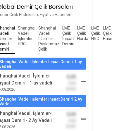
Global Demir Çelik Borsaları
emir Çelik Endeksleri, Fiyat ve Haberleri
hanghai
Shanghai
Shanghai
LME
LME
LME
LME
adeli
Vadeli
Vadeli
Çelik
Çelik
Çelik
Çelik
şlemler-
İşlemler
İşlemler-
İnşaat
Hurda
HRC
Hasır
nşaat
HRC
Paslanmaz
Demiri
emiri
Çelik
Shanghai Vadeli İşlemler İnşaat Demiri 1 ay
vadeli
hanghai Vadeli İşlemler-
0,00
nşaat Demiri - 1 ay vadeli
-0,00
(0,00)
7.08.2026
Shanghai Vadeli İşlemler İnşaat Demiri 2 Ay
Vadeli
hanghai Vadeli İşlemler-
0,00
nşaat Demiri- 2 Ay Vadeli
-0,00
(0,00)
7.08.2026