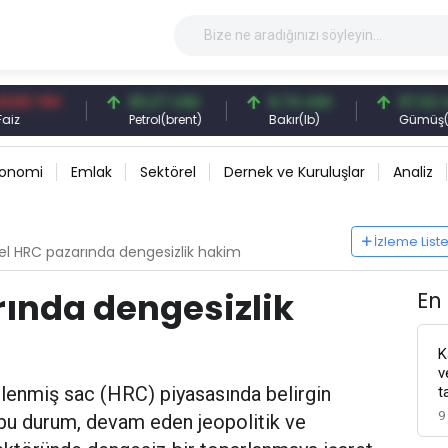
TRY
83,27 USD
6,74 USD
97,32 USD
Petrol(brent)
Bakır(lb)
Gümüş(ons)
konomi
Emlak
Sektörel
Dernek ve Kuruluşlar
Analiz
İzleme List
el HRC pazarında dengesizlik hakim
ında dengesizlik
En
K
v
lenmiş sac (HRC) piyasasında belirgin
t
9
 bu durum, devam eden jeopolitik ve