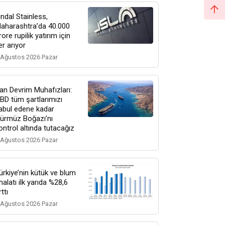
indal Stainless,
aharashtra’da 40.000
rore rupilik yatırım için
er arıyor
 Ağustos 2026 Pazar
ran Devrim Muhafızları:
BD tüm şartlarımızı
abul edene kadar
ürmüz Boğazı’nı
ontrol altında tutacağız
 Ağustos 2026 Pazar
ürkiye’nin kütük ve blum
thalatı ilk yarıda %28,6
rttı
 Ağustos 2026 Pazar