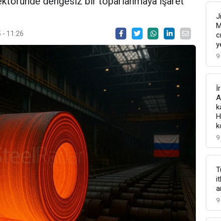
ektöründe dengesiz bir toparlanmaya işaret
J
M
 - 11:26
c
y
9
İ
A
k
H
k
9
T
i
a
9