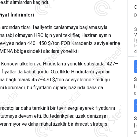
resif alımlardan kaçındı.
iyat İndirimleri
D
n ardından ticari faaliyetin canlanmaya başlamasıyla
S
rıma tabi olmayan HRC için yeni teklifler, Haziran ayının
V
İ
 seviyesinden 440–450 $/ton FOB Karadeniz seviyelerine
İ
ve MENA bölgesindeki alıcılara yönelikti.
d
 Konseyi ülkeleri ve Hindistan’a yönelik satışlarda, 427–
yatlar da kabul gördü. Özellikle Hindistan’a yapılan
S
larına bağlı olarak 457–470 $/ton seviyelerinde olduğu
İ
iğini koruması, bu fiyatların sipariş bazında daha da
0
acatçılar daha temkinli bir tavır sergileyerek fiyatlarını
tmaya devam etti. Bu tedarikçiler, uzak denizaşırı
S
ranmıyor ve daha muhafazakâr bir ihracat stratejisi
İ
0