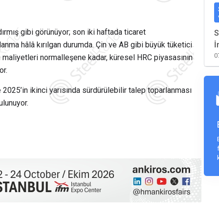
ırmış gibi görünüyor; son iki haftada ticaret
S
lanma hâlâ kırılgan durumda. Çin ve AB gibi büyük tüketici
İ
0
n maliyetleri normalleşene kadar, küresel HRC piyasasının
or.
le 2025’in ikinci yarısında sürdürülebilir talep toparlanması
ulunuyor.