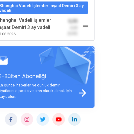
Shanghai Vadeli İşlemler İnşaat Demiri 3 ay
vadeli
hanghai Vadeli İşlemler
0,00
nşaat Demiri 3 ay vadeli
-0,00
(0,00)
7.08.2026
E-Bülten Aboneliği
En güncel haberleri ve günlük demir
fiyatlarını e-posta ve sms olarak almak için
kayıt olun.