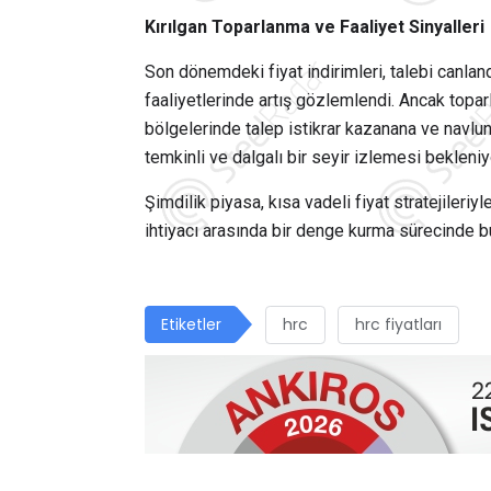
Kırılgan Toparlanma ve Faaliyet Sinyalleri
Son dönemdeki fiyat indirimleri, talebi canland
faaliyetlerinde artış gözlemlendi. Ancak topar
bölgelerinde talep istikrar kazanana ve navlu
temkinli ve dalgalı bir seyir izlemesi bekleniy
Şimdilik piyasa, kısa vadeli fiyat stratejileriy
ihtiyacı arasında bir denge kurma sürecinde b
Etiketler
hrc
hrc fiyatları