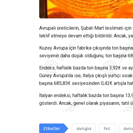
Avrupalı üreticilerin, Şubat-Mart teslimatı iç
teklif etmeye devam ettiği bildirildi. Ancak, ya
Kuzey Avrupa için fabrika çıkışında ton başın
seviyenin daha düşük olduğunu, ton başına 680
Endeks, haftalık bazda ton başına 3,92€ ve ay
Güney Avrupa'da ise, İtalya çıkışlı yurtiçi sı
başına 685,83€ seviyesinden 0,42€ artışla haf
İtalyan endeksi, haftalık bazda ton başına 13,
gösterdi. Ancak, genel olarak piyasanın, tati
Etiketler
avrupa
hrc
avrup