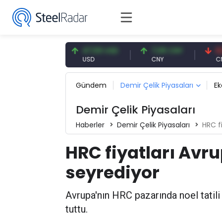
,93 EUR
47,59 USD
7,09 CNY
0,13 CN
R
USD
CNY
CNY/EUR
Gündem
Demir Çelik Piyasaları
E
Demir Çelik Piyasaları
Haberler
Demir Çelik Piyasaları
HRC f
HRC fiyatları Avr
seyrediyor
Avrupa'nın HRC pazarında noel tatili
tuttu.