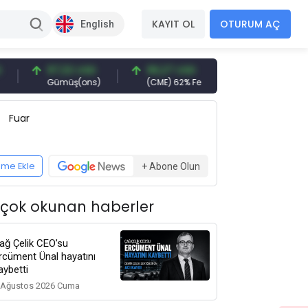
KAYIT OL
OTURUM AÇ
English
97,32 USD
96,27 USD
377,25 USD
Gümüş(ons)
(CME) 62% Fe
Gemi Söküm
Fuar
eme Ekle
+ Abone Olun
 çok okunan haberler
ağ Çelik CEO’su
rcüment Ünal hayatını
aybetti
 Ağustos 2026 Cuma