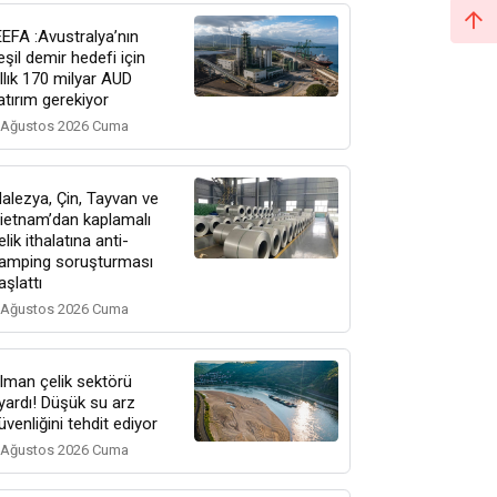
EEFA :Avustralya’nın
eşil demir hedefi için
ıllık 170 milyar AUD
atırım gerekiyor
 Ağustos 2026 Cuma
alezya, Çin, Tayvan ve
ietnam’dan kaplamalı
elik ithalatına anti-
amping soruşturması
aşlattı
 Ağustos 2026 Cuma
lman çelik sektörü
yardı! Düşük su arz
üvenliğini tehdit ediyor
 Ağustos 2026 Cuma