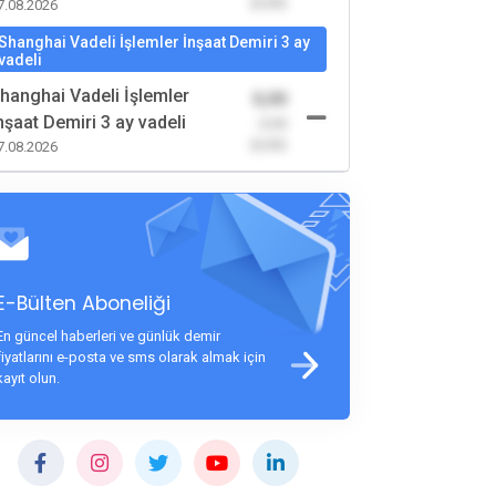
(0,00)
7.08.2026
Shanghai Vadeli İşlemler İnşaat Demiri 3 ay
vadeli
hanghai Vadeli İşlemler
0,00
nşaat Demiri 3 ay vadeli
-0,00
(0,00)
7.08.2026
E-Bülten Aboneliği
En güncel haberleri ve günlük demir
fiyatlarını e-posta ve sms olarak almak için
kayıt olun.