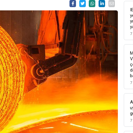
I
y
y
y
7
M
V
ç
d
b
7
A
u
g
7