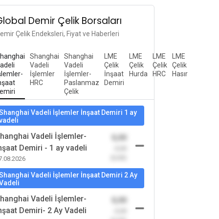
Global Demir Çelik Borsaları
emir Çelik Endeksleri, Fiyat ve Haberleri
hanghai
Shanghai
Shanghai
LME
LME
LME
LME
adeli
Vadeli
Vadeli
Çelik
Çelik
Çelik
Çelik
şlemler-
İşlemler
İşlemler-
İnşaat
Hurda
HRC
Hasır
nşaat
HRC
Paslanmaz
Demiri
emiri
Çelik
Shanghai Vadeli İşlemler İnşaat Demiri 1 ay
vadeli
hanghai Vadeli İşlemler-
0,00
nşaat Demiri - 1 ay vadeli
-0,00
(0,00)
7.08.2026
Shanghai Vadeli İşlemler İnşaat Demiri 2 Ay
Vadeli
hanghai Vadeli İşlemler-
0,00
nşaat Demiri- 2 Ay Vadeli
-0,00