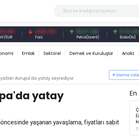
Y
41,53 TRY
83,27 USD
6,74 USD
Faiz
Petrol(brent)
Bakır(lb)
konomi
Emlak
Sektörel
Dernek ve Kuruluşlar
Analiz
İzleme List
iyatları Avrupa'da yatay seyrediyor
upa'da yatay
En
Ç
E
 öncesinde yaşanan yavaşlama, fiyatları sabit
k
7