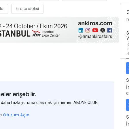
lo
hrc endeksi
D
S
V
İ
İ
d
S
İ
er erişebilir.
0
 ve daha fazla yoruma ulaşmak için hemen ABONE OLUN!
sa
Oturum Açın
S
İ