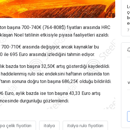
L
ç
b
e
in ton başına 700-740€ (764-808$) fiyatları arasında HRC
7
klaşan Noel tatilinin etkisiyle piyasa faaliyetleri azaldı.
a 700-710€ arasında değişiyor, ancak kaynaklar bu
 ile 695 Euro arasında izlediğini tahmin ediyor.
lık bazda ton başına 32,50€ artış gösterdiği kaydedildi.
cak haddelenmiş rulo sac endeksini haftanın ortasında ton
tanın sonuna doğru ton başına 686,25€ olduğu bildirildi.
v
96 Euro, aylık bazda ise ton başına 43,33 Euro artış
l öncesinde durgunluğu gözlemlendi.
a çelik fiyatları
italya
italya rulo fiyatları