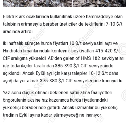
Elektrik ark ocaklarında kullanılmak üzere hammaddeye olan
talebinin artmasıyla beraber üreticiler de tekliflerini 7-10 $/t
arasında artırdı.
İki haftalık süreçte hurda fiyatları 10 $/t seviyesini aştı ve
Hindistan limanlarındaki konteynır sevkiyatları 415-420 $/t
CIF aralığına yükseldi. AB’den gelen of HMS 1&2 sevkiyatları
ise tedarikçiler tarafından 385-390 $/t CIF seviyesinde
açıklandı. Ancak Eylül ayı için karşı talepler 10-12 $/t daha
aşağıda yer alarak 375-380 $/t CIF seviyelerinde konuşuldu.
Yaz sonu düşük olması beklenen satın alma faaliyetleri
öngörülenin aksine hız kazanınca hurda fiyatlarındaki
yükselişi beraberinde getirdi. Ancak uzmanlar bu yükseliş
tredinin Eylül ayına kadar sürmeyeceğine inanıyor.