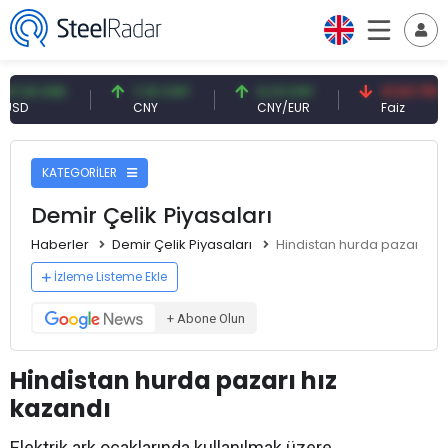
 USD
7,10 CNY
0,13 CNY
41,53 TRY
CNY
CNY/EUR
Faiz
KATEGORİLER
Demir Çelik Piyasaları
Haberler
Demir Çelik Piyasaları
Hindistan hurda pazarı hız
İzleme Listeme Ekle
+ Abone Olun
Hindistan hurda pazarı hız
kazandı
Elektrik ark ocaklarında kullanılmak üzere