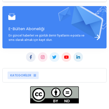
E-Bülten Aboneliği
En güncel haberleri ve günlük demir fiyatlarını e-posta ve
sms olarak almak için kayıt olun.
KATEGORİLER