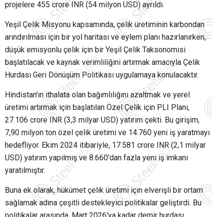
projelere 455 crore INR (54 milyon USD) ayrıldı.
Yeşil Çelik Misyonu kapsamında, çelik üretiminin karbondan
arındırılması için bir yol haritası ve eylem planı hazırlanırken,
düşük emisyonlu çelik için bir Yeşil Çelik Taksonomisi
başlatılacak ve kaynak verimliliğini artırmak amacıyla Çelik
Hurdası Geri Dönüşüm Politikası uygulamaya konulacaktır.
Hindistan'ın ithalata olan bağımlılığını azaltmak ve yerel
üretimi artırmak için başlatılan Özel Çelik için PLI Planı,
27.106 crore INR (3,3 milyar USD) yatırım çekti. Bu girişim,
7,90 milyon ton özel çelik üretimi ve 14.760 yeni iş yaratmayı
hedefliyor. Ekim 2024 itibariyle, 17.581 crore INR (2,1 milyar
USD) yatırım yapılmış ve 8.660'dan fazla yeni iş imkanı
yaratılmıştır.
Buna ek olarak, hükümet çelik üretimi için elverişli bir ortam
sağlamak adına çeşitli destekleyici politikalar geliştirdi. Bu
politikalar arasında, Mart 2026'ya kadar demir hurdası