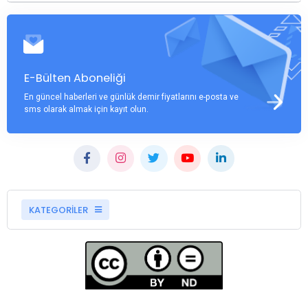
E-Bülten Aboneliği
En güncel haberleri ve günlük demir fiyatlarını e-posta ve
sms olarak almak için kayıt olun.
KATEGORİLER