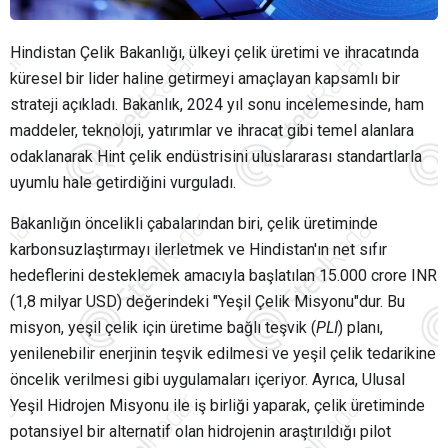
Hindistan Çelik Bakanlığı, ülkeyi çelik üretimi ve ihracatında
küresel bir lider haline getirmeyi amaçlayan kapsamlı bir
strateji açıkladı. Bakanlık, 2024 yıl sonu incelemesinde, ham
maddeler, teknoloji, yatırımlar ve ihracat gibi temel alanlara
odaklanarak Hint çelik endüstrisini uluslararası standartlarla
uyumlu hale getirdiğini vurguladı.
Bakanlığın öncelikli çabalarından biri, çelik üretiminde
karbonsuzlaştırmayı ilerletmek ve Hindistan'ın net sıfır
hedeflerini desteklemek amacıyla başlatılan 15.000 crore INR
(1,8 milyar USD) değerindeki "Yeşil Çelik Misyonu"dur. Bu
misyon, yeşil çelik için
üretime bağlı teşvik (
PLI
) planı
,
yenilenebilir enerjinin teşvik edilmesi ve yeşil çelik tedarikine
öncelik verilmesi gibi uygulamaları içeriyor. Ayrıca, Ulusal
Yeşil Hidrojen Misyonu ile iş birliği yaparak, çelik üretiminde
potansiyel bir alternatif olan hidrojenin araştırıldığı pilot