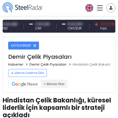
 USD
7,10 CNY
0,13 CNY
41,30 TRY
CNY
CNY/EUR
Faiz
KATEGORİLER
Demir Çelik Piyasaları
Haberler
Demir Çelik Piyasaları
Hindistan Çelik Bakanlığı, kü
İzleme Listeme Ekle
+ Abone Olun
Hindistan Çelik Bakanlığı, küresel
liderlik için kapsamlı bir strateji
açıkladı