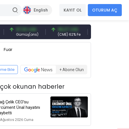
KAYIT OL
OTURUM AÇ
English
97,32 USD
96,27 USD
377,25 USD
Gümüş(ons)
(CME) 62% Fe
Gemi Söküm
Fuar
eme Ekle
+ Abone Olun
 çok okunan haberler
ağ Çelik CEO’su
rcüment Ünal hayatını
aybetti
 Ağustos 2026 Cuma