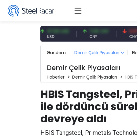
3 EUR
47,59 USD
7,09 CNY
0,13 CNY
USD
CNY
CNY/EUR
Gündem
Demir Çelik Piyasaları
E
Demir Çelik Piyasaları
Haberler
Demir Çelik Piyasaları
HBIS Tang
HBIS Tangsteel, P
ile dördüncü sür
devreye aldı
HBIS Tangsteel, Primetals Technolog