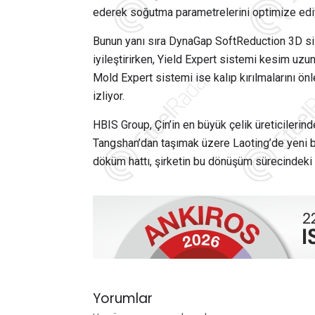
ederek soğutma parametrelerini optimize edi
Bunun yanı sıra DynaGap SoftReduction 3D sist
iyileştirirken, Yield Expert sistemi kesim uzunl
Mold Expert sistemi ise kalıp kırılmalarını 
izliyor.
HBIS Group
, Çin’in en büyük çelik üreticilerin
Tangshan
’dan taşımak üzere Laoting’de yeni b
döküm hattı, şirketin bu dönüşüm sürecindeki y
Yorumlar