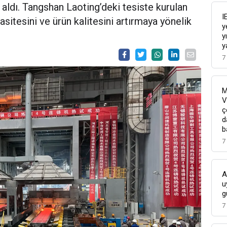
aldı. Tangshan Laoting’deki tesiste kurulan
I
asitesini ve ürün kalitesini artırmaya yönelik
y
y
y
7
M
V
ç
d
b
7
A
u
g
7