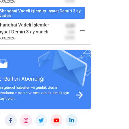
(0,00)
7.08.2026
Shanghai Vadeli İşlemler İnşaat Demiri 3 ay
vadeli
hanghai Vadeli İşlemler
0,00
nşaat Demiri 3 ay vadeli
-0,00
(0,00)
7.08.2026
E-Bülten Aboneliği
En güncel haberleri ve günlük demir
fiyatlarını e-posta ve sms olarak almak için
kayıt olun.