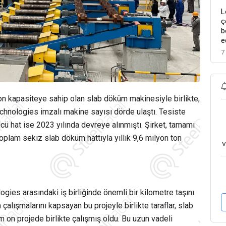
L
ç
b
e
7
n ton kapasiteye sahip olan slab döküm makinesiyle birlikte,
chnologies imzalı makine sayısı dörde ulaştı. Tesiste
ncü hat ise 2023 yılında devreye alınmıştı. Şirket, tamamı
plam sekiz slab döküm hattıyla yıllık 9,6 milyon ton
v
gies arasındaki iş birliğinde önemli bir kilometre taşını
alışmalarını kapsayan bu projeyle birlikte taraflar, slab
 on projede birlikte çalışmış oldu. Bu uzun vadeli