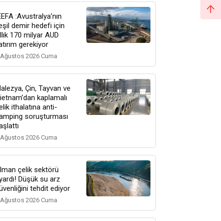
EEFA :Avustralya’nın
eşil demir hedefi için
ıllık 170 milyar AUD
atırım gerekiyor
 Ağustos 2026 Cuma
alezya, Çin, Tayvan ve
ietnam’dan kaplamalı
elik ithalatına anti-
amping soruşturması
aşlattı
 Ağustos 2026 Cuma
lman çelik sektörü
yardı! Düşük su arz
üvenliğini tehdit ediyor
 Ağustos 2026 Cuma