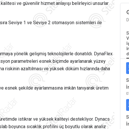
alitesi ve güvenilir hizmet anlayışı belirleyici unsurlar
D
sıra Seviye 1 ve Seviye 2 otomasyon sistemleri ile
S
V
İ
İ
ırmaya yönelik gelişmiş teknolojilerle donatıldı. DynaFlex
d
ilasyon parametreleri esnek biçimde ayarlanarak yüzey
rılma riskinin azaltılması ve yüksek döküm hızlarında daha
S
İ
 ve esnek şekilde ayarlanmasına imkân tanıyarak üretim
0
S
üretimde istikrar ve yüksek kaliteyi destekliyor. Dynacs
İ
ab boyunca sıcaklık profilini üç boyutlu olarak analiz