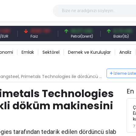
41,53 TRY
83,27 USD
6,74 USD
Faiz
Petrol(brent)
Bakır(lb)
konomi
Emlak
Sektörel
Dernek ve Kuruluşlar
Analiz
İzleme List
steel, Primetals Technologies ile dördüncü sürekli döküm makinesini devreye aldı
rimetals Technologies
En
ekli döküm makinesini
Ç
E
k
7
ies tarafından tedarik edilen dördüncü slab