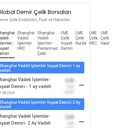
Global Demir Çelik Borsaları
emir Çelik Endeksleri, Fiyat ve Haberleri
hanghai
Shanghai
Shanghai
LME
LME
LME
LME
adeli
Vadeli
Vadeli
Çelik
Çelik
Çelik
Çelik
şlemler-
İşlemler
İşlemler-
İnşaat
Hurda
HRC
Hasır
nşaat
HRC
Paslanmaz
Demiri
emiri
Çelik
Shanghai Vadeli İşlemler İnşaat Demiri 1 ay
vadeli
hanghai Vadeli İşlemler-
0,00
nşaat Demiri - 1 ay vadeli
-0,00
(0,00)
7.08.2026
Shanghai Vadeli İşlemler İnşaat Demiri 2 Ay
Vadeli
hanghai Vadeli İşlemler-
0,00
nşaat Demiri- 2 Ay Vadeli
-0,00