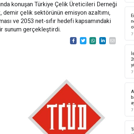
ında konuşan Türkiye Çelik Üreticileri Derneği
t, demir çelik sektörünün emisyon azaltımı,
E
sı ve 2053 net-sıfır hedefi kapsamındaki
n
o
ir sunum gerçekleştirdi.
7
İ
2
y
7
A
b
a
7
T