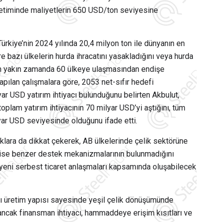
retiminde maliyetlerin 650 USD/ton seviyesine
ürkiye’nin 2024 yılında 20,4 milyon ton ile dünyanın en
re bazı ülkelerin hurda ihracatını yasakladığını veya hurda
ının yakın zamanda 60 ülkeye ulaşmasından endişe
yapılan çalışmalara göre,
2053 net-sıfır hedefi
r USD yatırım ihtiyacı bulunduğunu belirten Akbulut,
toplam yatırım ihtiyacının 70 milyar USD’yi aştığını, tüm
ar USD seviyesinde olduğunu ifade etti.
ıklara da dikkat çekerek, AB ülkelerinde çelik sektörüne
e ise benzer destek mekanizmalarının bulunmadığını
in yeni serbest ticaret anlaşmaları kapsamında oluşabilecek
klı üretim yapısı sayesinde yeşil çelik dönüşümünde
 ancak finansman ihtiyacı, hammaddeye erişim kısıtları ve