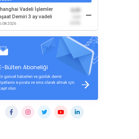
hanghai Vadeli İşlemler
0,00
nşaat Demiri 3 ay vadeli
-0,00
(0,00)
6.08.2026
E-Bülten Aboneliği
En güncel haberleri ve günlük demir
fiyatlarını e-posta ve sms olarak almak için
kayıt olun.