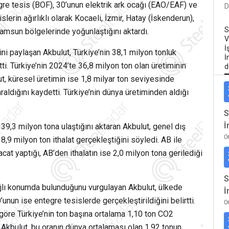
egre tesis (BOF), 30’unun elektrik ark ocağı (EAO/EAF) ve
D
slerin ağırlıklı olarak Kocaeli, İzmir, Hatay (İskenderun),
S
msun bölgelerinde yoğunlaştığını aktardı.
V
İ
ini paylaşan Akbulut, Türkiye’nin 38,1 milyon tonluk
İ
tti. Türkiye’nin 2024’te 36,8 milyon ton olan üretiminin
d
ut, küresel üretimin ise 1,8 milyar ton seviyesinde
raldığını kaydetti. Türkiye’nin dünya üretiminden aldığı
S
İ
a 39,3 milyon tona ulaştığını aktaran Akbulut, genel dış
0
18,9 milyon ton ithalat gerçekleştiğini söyledi. AB ile
acat yaptığı, AB’den ithalatın ise 2,0 milyon tona gerilediği
S
jlı konumda bulunduğunu vurgulayan Akbulut, ülkede
İ
’unun ise entegre tesislerde gerçekleştirildiğini belirtti.
0
 göre
Türkiye’nin ton başına ortalama 1,10 ton CO2
kbulut, bu oranın dünya ortalaması olan 1,92 tonun,