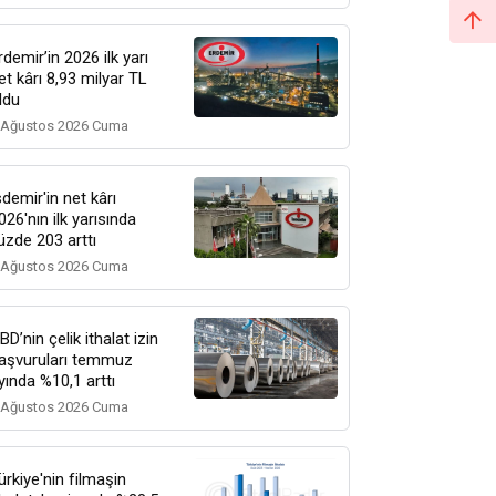
rdemir’in 2026 ilk yarı
et kârı 8,93 milyar TL
ldu
 Ağustos 2026 Cuma
sdemir'in net kârı
026'nın ilk yarısında
üzde 203 arttı
 Ağustos 2026 Cuma
BD’nin çelik ithalat izin
aşvuruları temmuz
yında %10,1 arttı
 Ağustos 2026 Cuma
ürkiye'nin filmaşin