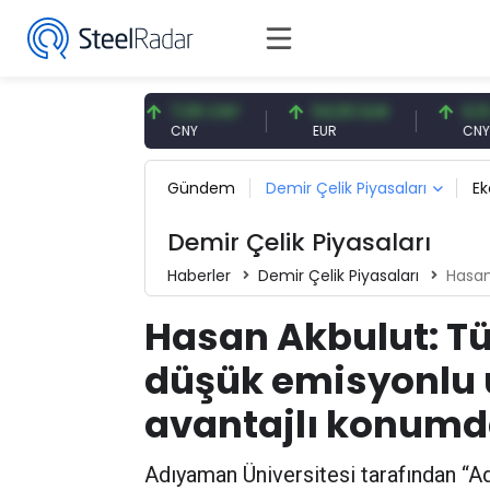
7 USD
7,09 CNY
54,93 EUR
0,13 CNY
CNY
EUR
CNY/EUR
Gündem
Demir Çelik Piyasaları
E
Demir Çelik Piyasaları
Haberler
Demir Çelik Piyasaları
Hasan Akb
Hasan Akbulut: Tü
düşük emisyonlu 
avantajlı konum
Adıyaman Üniversitesi tarafından “A