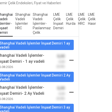
emir Çelik Endeksleri, Fiyat ve Haberleri
hanghai
Shanghai
Shanghai
LME
LME
LME
LME
adeli
Vadeli
Vadeli
Çelik
Çelik
Çelik
Çelik
şlemler-
İşlemler
İşlemler-
İnşaat
Hurda
HRC
Hasır
nşaat
HRC
Paslanmaz
Demiri
emiri
Çelik
Shanghai Vadeli İşlemler İnşaat Demiri 1 ay
vadeli
hanghai Vadeli İşlemler-
0,00
nşaat Demiri - 1 ay vadeli
-0,00
(0,00)
6.08.2026
Shanghai Vadeli İşlemler İnşaat Demiri 2 Ay
Vadeli
hanghai Vadeli İşlemler-
0,00
nşaat Demiri- 2 Ay Vadeli
-0,00
(0,00)
6.08.2026
Shanghai Vadeli İşlemler İnşaat Demiri 3 ay
vadeli