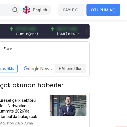
KAYIT OL
OTURUM AÇ
English
97,32 USD
96,27 USD
377,25 USD
Gümüş(ons)
(CME) 62% Fe
Gemi Söküm
Fuar
eme Ekle
+ Abone Olun
 çok okunan haberler
üresel çelik sektörü
teel Networking
ummits 2026’da
stanbul’da buluşacak
 Ağustos 2026 Cuma