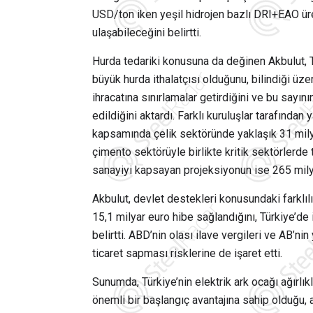
USD/ton iken yeşil hidrojen bazlı DRI+EAO ü
ulaşabileceğini belirtti.
Hurda tedariki konusuna da değinen Akbulut, T
büyük hurda ithalatçısı olduğunu,
bilindiği üze
ihracatına sınırlamalar getirdiğini ve bu say
edildiğini aktardı
.
Farklı kuruluşlar tarafından 
kapsamında çelik sektöründe yaklaşık 31 milya
çimento sektörüyle birlikte kritik sektörlerde 
sanayiyi kapsayan projeksiyonun ise 265 mily
Akbulut, devlet destekleri konusundaki farklıl
15,1 milyar euro hibe sağlandığını, Türkiye’d
belirtti. ABD’nin olası ilave vergileri ve AB’n
ticaret sapması risklerine de işaret etti.
Sunumda, Türkiye’nin elektrik ark ocağı ağırlı
önemli bir başlangıç avantajına sahip olduğu,