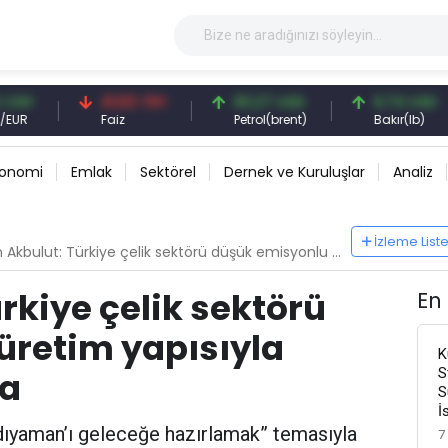
41,53 TRY
83,27 USD
6,74 USD
Faiz
Petrol(brent)
Bakır(lb)
konomi
Emlak
Sektörel
Dernek ve Kuruluşlar
Analiz
İzleme List
ulut: Türkiye çelik sektörü düşük emisyonlu üretim yapısıyla avantajlı konumda
rkiye çelik sektörü
En
üretim yapısıyla
K
S
da
S
İ
dıyaman’ı geleceğe hazırlamak” temasıyla
7