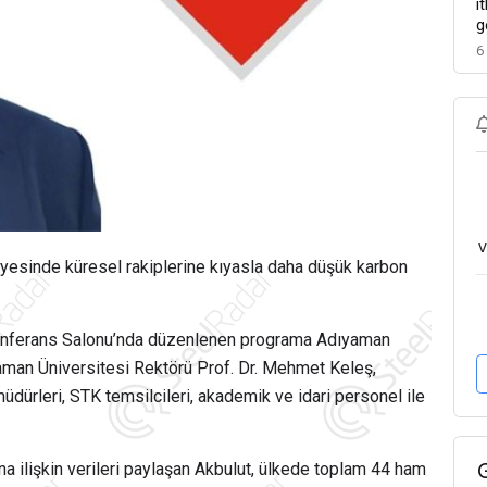
i
g
6
v
sayesinde küresel rakiplerine kıyasla daha düşük karbon
onferans Salonu’nda düzenlenen programa Adıyaman
man Üniversitesi Rektörü Prof. Dr. Mehmet Keleş,
ürleri, STK temsilcileri, akademik ve idari personel ile
na ilişkin verileri paylaşan Akbulut, ülkede toplam 44 ham