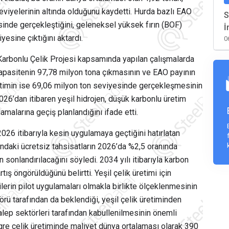
seviyelerinin altında olduğunu kaydetti. Hurda bazlı EAO
S
nde gerçekleştiğini, geleneksel yüksek fırın (BOF)
İ
esine çıktığını aktardı.
0
Karbonlu Çelik Projesi kapsamında yapılan çalışmalarda
kapasitenin 97,78 milyon tona çıkmasının ve EAO payının
timin ise 69,06 milyon ton seviyesinde gerçekleşmesinin
026’dan itibaren yeşil hidrojen, düşük karbonlu üretim
malarına geçiş planlandığını ifade etti.
6 itibarıyla kesin uygulamaya geçtiğini hatırlatan
daki ücretsiz tahsisatların 2026’da %2,5 oranında
onlandırılacağını söyledi. 2034 yılı itibarıyla karbon
tış öngörüldüğünü belirtti.
Yeşil çelik üretimi için
ilerin pilot uygulamaları olmakla birlikte ölçeklenmesinin
örü tarafından da beklendiği, yeşil çelik üretiminden
alep sektörleri tarafından kabullenilmesinin önemli
egre çelik üretiminde maliyet dünya ortalaması olarak 390