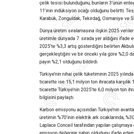
çelik tesisi bulunduğunu, bunların 3’ünün ent
11’inin indüksiyon ocağı olduğunu belirtti. Tesi
Karabük, Zonguldak, Tekirdağ, Osmaniye ve Sa
Dünya üretim sıralamasına ilişkin 2025 veriler
üretimle dünyada 7. sırada yer aldığını ifade e
2025’te %3,3 artış gösterdiğini belirten Akbul
gerçekleştiğini ve bir önceki yıla göre %2,0 da
payın %2,1 olduğunu bildirdi.
Türkiye’nin nihai çelik tüketiminin 2025 yılınd
ticarette ise 15,1 milyon ton ihracata karşılık 
ticarette Türkiye’nin 2025’te 6,0 milyon ton ihr
bilgisini paylaştı.
Karbon emisyonu açısından Türkiye’nin avanta
üretimin %70’inin elektrik ark ocaklarında, %30
Laplace Conceil tarafından yapılan çalışmaya
emisyon değerine sahip olduğunu ifade eden A