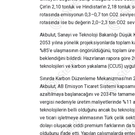
Çin’in 2,10 tonluk ve Hindistan’ın 2,18 tonluk 
rotasında emisyonun 0,3–0,7 ton CO2 seviyesi
rotasında ise bu değerin 2,0–2,3 ton CO2 seviy
Akbulut,
Sanayi ve Teknoloji Bakanlığı Düşük 
2053 yılına yönelik projeksiyonlarda toplam 
%85’e ulaşmasının öngörüldüğünü, toplam üre
beklendiğini bildirdi.
Hazırlanan rapora göre
2
teknolojileri ve karbon yakalama (CCUS) uygula
Sınırda Karbon Düzenleme Mekanizması’nın 202
Akbulut, AB Emisyon Ticaret Sistemi kapsamın
azaltılmaya başlanacağını ve 2034’te tamamen s
vergisi nedeniyle üretim maliyetlerinde %11 ar
teknolojilerin belli olduğunu ancak bu teknoloj
ve ticari işletmeye alınmasının Türk çelik sekt
dolayı oluşacak ciddi premium farklarının da t
olduğunu ifade etti. Yapılan çalışmalarda ent