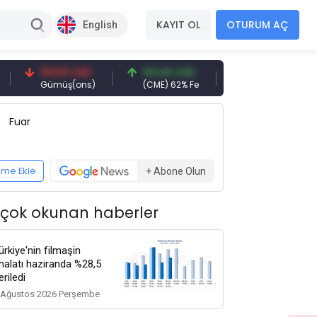
KAYIT OL
OTURUM AÇ
English
94,50 USD
94,44 USD
377,25 USD
Gümüş(ons)
(CME) 62% Fe
Gemi Söküm
Fuar
eme Ekle
+ Abone Olun
 çok okunan haberler
ürkiye'nin filmaşin
thalatı haziranda %28,5
eriledi
 Ağustos 2026 Perşembe