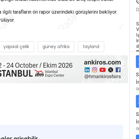
D
gili tarafların ön rapor üzerindeki görüşlerini bekliyor.
ülüyor.
S
V
İ
İ
yapısal çelik
güney afrika
tayland
d
S
İ
0
S
İ
0
er erişebilir.