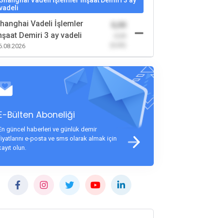
Shanghai Vadeli İşlemler İnşaat Demiri 3 ay
vadeli
hanghai Vadeli İşlemler
0,00
nşaat Demiri 3 ay vadeli
-0,00
(0,00)
6.08.2026
E-Bülten Aboneliği
En güncel haberleri ve günlük demir
fiyatlarını e-posta ve sms olarak almak için
kayıt olun.