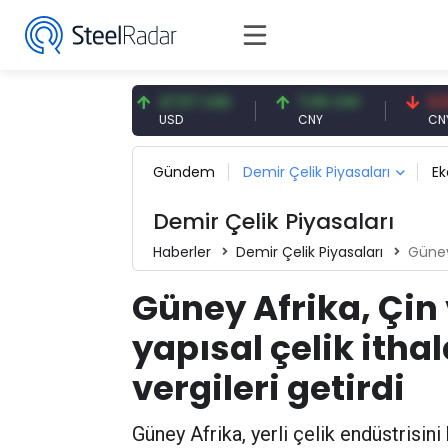
4,91 EUR
47,57 USD
7,09 CNY
0,13 CN
UR
USD
CNY
CNY/EUR
Gündem
Demir Çelik Piyasaları
E
Demir Çelik Piyasaları
Haberler
Demir Çelik Piyasaları
Güney Afr
Güney Afrika, Çin
yapısal çelik itha
vergileri getirdi
Güney Afrika, yerli çelik endüstrisin