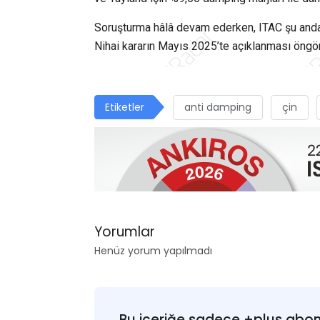
Soruşturma hâlâ devam ederken, ITAC şu anda il
Nihai kararın Mayıs 2025’te açıklanması öngör
Etiketler
anti damping
çin
Yorumlar
Henüz yorum yapılmadı
Bu içeriğe sadece +plus abonel