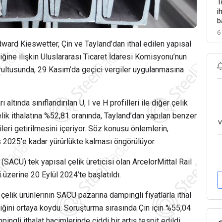
T
i
b
6
ward Kieswetter, Çin ve Tayland’dan ithal edilen yapısal
ldiğine ilişkin Uluslararası Ticaret İdaresi Komisyonu’nun
rultusunda, 29 Kasım’da geçici vergiler uygulanmasına
 altında sınıflandırılan U, I ve H profilleri ile diğer çelik
elik ithalatına %52,81 oranında, Tayland’dan yapılan benzer
v
leri getirilmesini içeriyor. Söz konusu önlemlerin,
2025’e kadar yürürlükte kalması öngörülüyor.
(SACU) tek yapısal çelik üreticisi olan ArcelorMittal Rail
üzerine 20 Eylül 2024’te başlatıldı.
elik ürünlerinin SACU pazarına dampingli fiyatlarla ithal
diğini ortaya koydu. Soruşturma sırasında Çin için %55,04
ngli ithalat hacimlerinde ciddi bir artış tespit edildi.