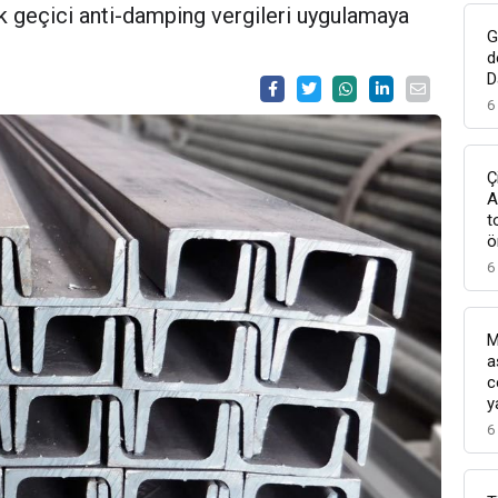
lik geçici anti-damping vergileri uygulamaya
G
d
D
6
Ç
A
t
ö
6
M
a
c
y
6