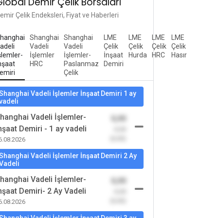
Global Demir Çelik Borsaları
emir Çelik Endeksleri, Fiyat ve Haberleri
hanghai
Shanghai
Shanghai
LME
LME
LME
LME
adeli
Vadeli
Vadeli
Çelik
Çelik
Çelik
Çelik
şlemler-
İşlemler
İşlemler-
İnşaat
Hurda
HRC
Hasır
nşaat
HRC
Paslanmaz
Demiri
emiri
Çelik
Shanghai Vadeli İşlemler İnşaat Demiri 1 ay
vadeli
hanghai Vadeli İşlemler-
0,00
nşaat Demiri - 1 ay vadeli
-0,00
(0,00)
6.08.2026
Shanghai Vadeli İşlemler İnşaat Demiri 2 Ay
Vadeli
hanghai Vadeli İşlemler-
0,00
nşaat Demiri- 2 Ay Vadeli
-0,00
(0,00)
6.08.2026