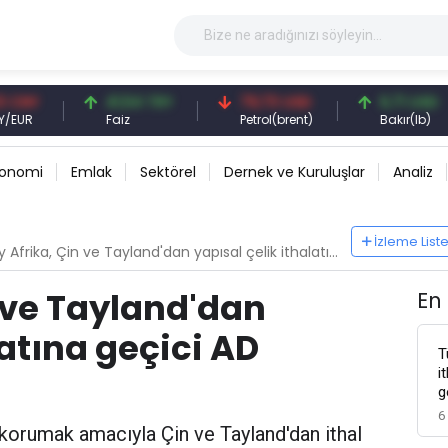
Y
41,54 TRY
79,73 USD
6,71 USD
Faiz
Petrol(brent)
Bakır(lb)
konomi
Emlak
Sektörel
Dernek ve Kuruluşlar
Analiz
İzleme List
ika, Çin ve Tayland'dan yapısal çelik ithalatına geçici AD vergileri getirdi
 ve Tayland'dan
En
latına geçici AD
T
i
g
6
i korumak amacıyla Çin ve Tayland'dan ithal