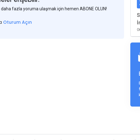
 ve daha fazla yoruma ulaşmak için hemen ABONE OLUN!
S
sa
Oturum Açın
İ
0