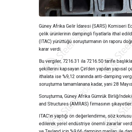
Güney Afrika Gelir İdaresi (SARS) Komiseri Ed
çelik ürünlerinin dampingli fiyatlarla ithal edi
(ITAC) yürüttüğü soruşturmanın ön raporu doğ
karar verdi.
Bu vergiler, 7216.31 ila 7216.50 tarife başlıkları
şekillerini kapsayan Çin’den yapılan yapısal ç
ithalata ise %9,12 oranında anti-damping vergi
soruşturma tamamlanana kadar, yani 28 Mayıs 
Soruşturma, Güney Afrika Gümrük Birliği’ndeki 
and Structures (AMRAS) firmasının şikayetleri 
ITAC'ın yaptığı ön değerlendirme, söz konusu ç
edilerek yerel endüstriye önemli zararlar ver
ve Tayland için %9,66 damping marjları ile dampi