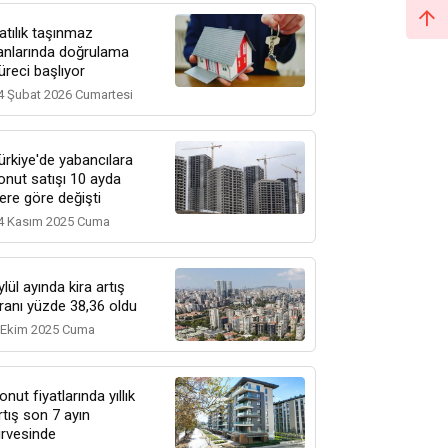
atılık taşınmaz
lanlarında doğrulama
üreci başlıyor
4 Şubat 2026 Cumartesi
ürkiye'de yabancılara
onut satışı 10 ayda
llere göre değişti
4 Kasım 2025 Cuma
ylül ayında kira artış
ranı yüzde 38,36 oldu
 Ekim 2025 Cuma
onut fiyatlarında yıllık
rtış son 7 ayın
irvesinde