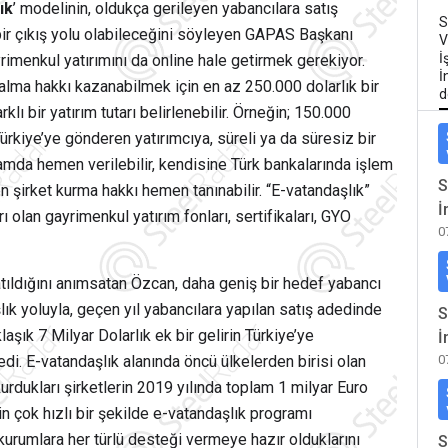
ık
’ modelinin, oldukça gerileyen yabancılara satış
S
bir çıkış yolu olabileceğini söyleyen GAPAS Başkanı
V
İ
rimenkul yatırımını da online hale getirmek gerekiyor.
İ
alma hakkı kazanabilmek için en az 250.000 dolarlık bir
d
klı bir yatırım tutarı belirlenebilir. Örneğin; 150.000
 Türkiye’ye gönderen yatırımcıya, süreli ya da süresiz bir
tamda hemen verilebilir, kendisine Türk bankalarında işlem
S
 şirket kurma hakkı hemen tanınabilir. “E-vatandaşlık”
İ
ı olan gayrimenkul yatırım fonları, sertifikaları, GYO
0
tıldığını anımsatan Özcan, daha geniş bir hedef yabancı
ık yoluyla, geçen yıl yabancılara yapılan satış adedinde
S
klaşık 7 Milyar Dolarlık ek bir gelirin Türkiye’ye
İ
0
i. E-vatandaşlık alanında öncü ülkelerden birisi olan
urdukları şirketlerin 2019 yılında toplam 1 milyar Euro
in çok hızlı bir şekilde e-vatandaşlık programı
i kurumlara her türlü desteği vermeye hazır olduklarını
S