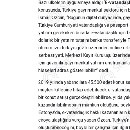
Bazı ülkelerin uygulamaya aldığı ‘
E-vatandaşl
konusunda, Türkiye gayrimenkul sektörü için 
İsmail Özcan, “Bugünün dijital dünyasında, gay
Türkiye Cumhuriyeti vatandaşlığı ve pasaport 
yatırım gerekirken burada e-vatandaşlık için far
dolarlık bir yatırım tutarını banka transferiyle
oturum izni turkiye.gov.tr üzerinden online or
serbestiyeti, Merkezi Kayıt Kuruluşu üzerinden
için güvenilir gayrimenkul yatırım enstrümanlar
hisseleri adres gösterilebilir.” dedi.
2019 yılında yabancılara 45.500 adet konut sa
müşteri kitlesine hitap edebilecek e-vatandaşl
bir konut satışı gerçekleştirilebilirse, yılda ya
kazandırılabilmesinin mümkün olduğunu, söyled
Estonya’da, e-vatandaşlık hakkı kazananların k
ciroya ulaştığına vurgu yapan Özcan, Türkiye’n
oluşturabileceğini, böyle bir çalışma için ilgil