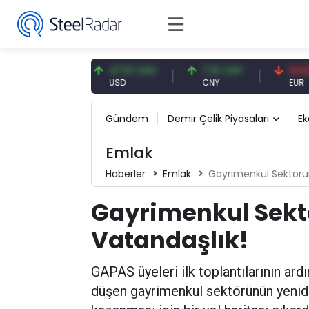
87 EUR
47,61 USD
7,10 CNY
54,87 EUR
USD
CNY
EUR
Gündem
Demir Çelik Piyasaları
E
Emlak
Haberler
Emlak
Gayrimenkul Sektörün
Gayrimenkul Sektö
Vatandaşlık!
GAPAS üyeleri ilk toplantılarının ard
düşen gayrimenkul sektörünün yenide