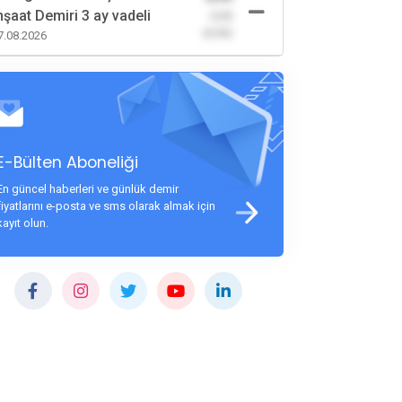
nşaat Demiri 3 ay vadeli
-0,00
(0,00)
7.08.2026
E-Bülten Aboneliği
En güncel haberleri ve günlük demir
fiyatlarını e-posta ve sms olarak almak için
kayıt olun.