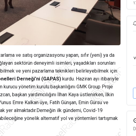
1
arlama ve satış organizasyonu yapan, sıfır (yeni) ya da
v
ğlayan sektörün deneyimli isimleri, yaşadıkları sorunları
abilmek ve yeni pazarlama teknikleri belirleyebilmek için
nelleri Derneği’ni (GAPAS)
kurdu. Haziran ayı itibariyle
 kurucu yönetim kurulu başkanlığını GMK Group Proje
zcan, başkan yardımcılığını İlhan Kaya üstlenirken, İlkin
unus Emre Kalkan üye, Fatih Günşan, Emin Gürsu ve
rak yer almaktadır.Derneğin ilk gündemi, Covid-19
labileceğine yönelik alternatif yol ve yöntemleri tartışmak
D