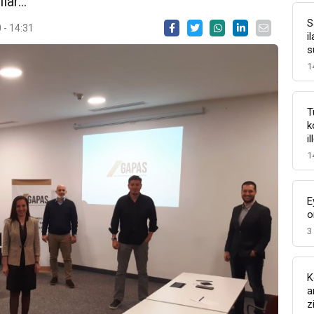
ar...
S
 - 14:31
i
s
1
T
k
i
1
E
o
3
K
a
z