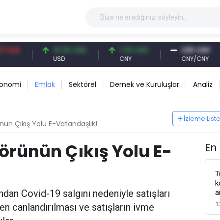
47,61 USD
7,10 CNY
1,00 CNY
USD
CNY
CNY/CNY
konomi
Emlak
Sektörel
Dernek ve Kuruluşlar
Analiz
İzleme List
ün Çıkış Yolu E-Vatandaşlık!
rünün Çıkış Yolu E-
En
T
k
ından Covid-19 salgını nedeniyle satışları
a
1
n canlandırılması ve satışların ivme