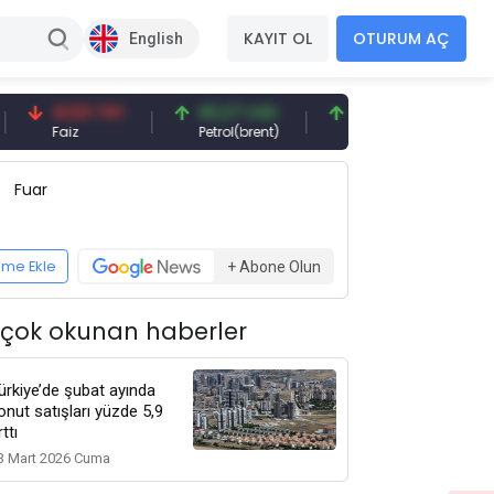
KAYIT OL
OTURUM AÇ
English
41,53 TRY
83,27 USD
6,74 USD
97,32
Faiz
Petrol(brent)
Bakır(lb)
Gümüş
Fuar
eme Ekle
+ Abone Olun
 çok okunan haberler
ürkiye’de şubat ayında
onut satışları yüzde 5,9
rttı
3 Mart 2026 Cuma