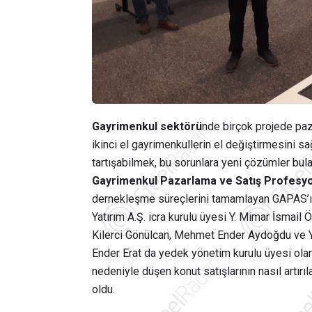
Gayrimenkul sektörü
nde birçok projede paz
ikinci el gayrimenkullerin el değiştirmesini sa
tartışabilmek, bu sorunlara yeni çözümler bul
Gayrimenkul Pazarlama ve Satış Profesyo
dernekleşme süreçlerini tamamlayan GAPAS’ın
Yatırım A.Ş. icra kurulu üyesi Y. Mimar İsmail Ö
Kilerci Gönülcan, Mehmet Ender Aydoğdu ve Y
Ender Erat da yedek yönetim kurulu üyesi ola
nedeniyle düşen konut satışlarının nasıl artırı
oldu.