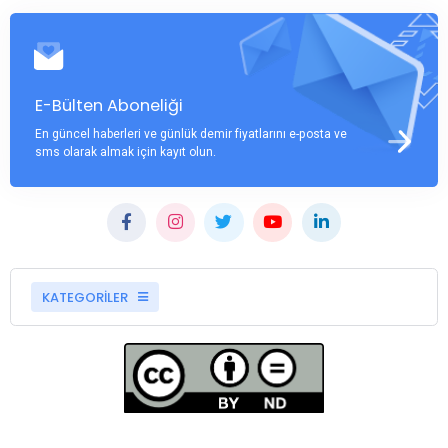
E-Bülten Aboneliği
En güncel haberleri ve günlük demir fiyatlarını e-posta ve
sms olarak almak için kayıt olun.
KATEGORİLER