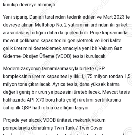
kurulup devreye alınmıştı.
Yeni sipariş, Danieli tarafından tedarik edilen ve Mart 2023’te
devreye alınan Meltshop No. 2 yatırımının ardından iki şirket
arasındaki iş birliğini daha da güçlendirdi. Proje kapsamında
mevcut çelikhane kapasitesini genişletmek ve ileri kalite
çelik üretimini desteklemek amacıyla yeni bir Vakum Gaz
Giderme-Oksijen Üfleme (VDOB) tesisi kurulacak.
Modernizasyonun tamamlanmasıyla birlikte QSP
kompleksinin üretim kapasitesi yıllık 1,175 milyon tondan 1,5
milyon tona çıkarılacak. Ayrıca tesis, daha yüksek katma
değerli geniş bir ürün yelpazesini üretebilecek. Mevcut tesis
halihazırda API X70 boru hattı çeliği üretimi sertifikasına
sahip ilk QSP hattı olma özelliğini taşıyor.
Projede yer alacak VDOB ünitesi, mekanik vakum
pompalarıyla donatılmış Twin Tank / Twin Cover