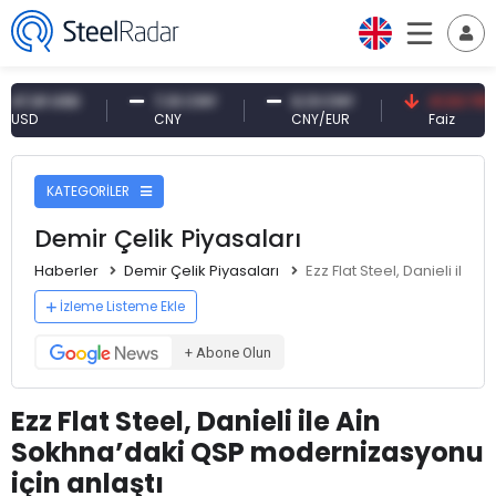
1 USD
7,10 CNY
0,13 CNY
41,53 TRY
CNY
CNY/EUR
Faiz
KATEGORİLER
Demir Çelik Piyasaları
Haberler
Demir Çelik Piyasaları
Ezz Flat Steel, Danieli ile
İzleme Listeme Ekle
+ Abone Olun
Ezz Flat Steel, Danieli ile Ain
Sokhna’daki QSP modernizasyonu
için anlaştı