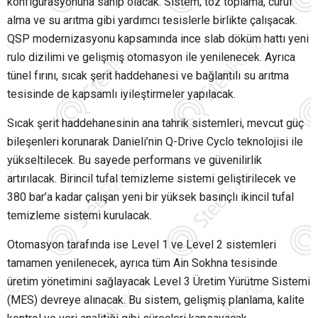
konfigürasyonuna sahip olacak. Sistem; toz toplama, cüruf
alma ve su arıtma gibi yardımcı tesislerle birlikte çalışacak.
QSP modernizasyonu kapsamında ince slab döküm hattı yeni
rulo dizilimi ve gelişmiş otomasyon ile yenilenecek. Ayrıca
tünel fırını, sıcak şerit haddehanesi ve bağlantılı su arıtma
tesisinde de kapsamlı iyileştirmeler yapılacak.
Sıcak şerit haddehanesinin ana tahrik sistemleri, mevcut güç
bileşenleri korunarak Danieli’nin Q-Drive Cyclo teknolojisi ile
yükseltilecek. Bu sayede performans ve güvenilirlik
artırılacak. Birincil tufal temizleme sistemi geliştirilecek ve
380 bar’a kadar çalışan yeni bir yüksek basınçlı ikincil tufal
temizleme sistemi kurulacak.
Otomasyon tarafında ise Level 1 ve Level 2 sistemleri
tamamen yenilenecek, ayrıca tüm Ain Sokhna tesisinde
üretim yönetimini sağlayacak Level 3 Üretim Yürütme Sistemi
(MES) devreye alınacak. Bu sistem, gelişmiş planlama, kalite