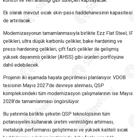
kontrol ve veri analitiği gibi süreçleri kapsayacak.
Ek olarak mevcut sıcak skin-pass haddehanesinin kapasitesi
de artırılacak.
Modernizasyonun tamamlanmasıyla birlikte Ezz Flat Steel; IF
çelikleri, ultra düşük karbonlu çelikler, bake-hardening ve
press-hardening çelikleri, çift fazlı çelikler ile gelişmiş
yüksek dayanımlı çelikler (AHSS) gibi ürünleri portföyüne
dahil edebilecek.
Projenin iki aşamada hayata geçirilmesi planlanıyor. VDOB
tesisinin Mayıs 2027’de devreye alınması, QSP
kompleksindeki tüm modernizasyon çalışmalarının ise Mayıs
2028’de tamamlanması öngörülüyor.
Bu yatırımla birlikte şirketin QSP teknolojisinin tüm
potansiyelini kullanarak üretim verimliliğini artırması,
metalurjik performansı geliştirmesi ve yüksek kaliteli sıcak